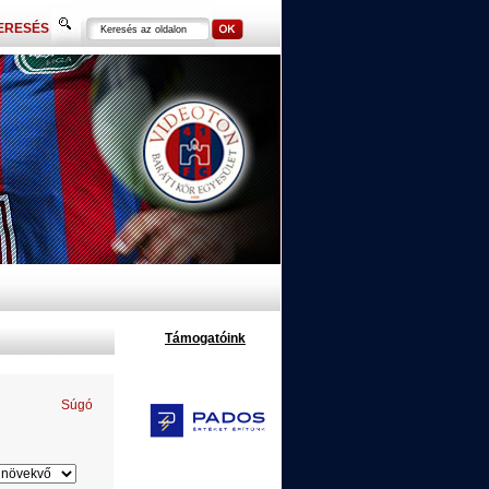
ERESÉS
Támogatóink
Súgó