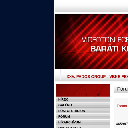
XXV. PADOS GROUP - VBKE F
Fóru
HÍREK
GALÉRIA
Fórum
SÓSTÓI STADION
FÓRUM
HÍRARCHÍVUM
465987