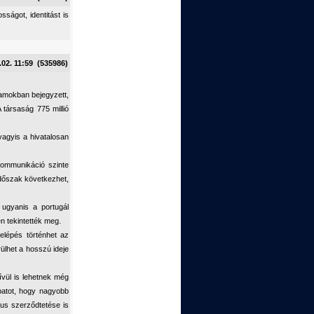
ságot, identitást is
.02. 11:59 (535986)
llamokban bejegyzett,
 társaság 775 millió
agyis a hivatalosan
 kommunikáció szinte
 időszak következhet,
 ugyanis a portugál
n tekintették meg.
elépés történhet az
ülhet a hosszú ideje
ívül is lehetnek még
apatot, hogy nagyobb
pus szerződtetése is