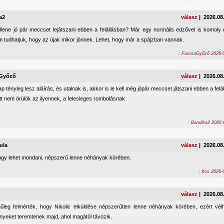
a2
válasz
| 2026.08
ellene jó pár meccset lejátszani ebben a felállásban? Már egy normális edzővel is komoly e
 tudhatjuk, hogy az újak mikor jönnek. Lehet, hogy már a spájzban vannak.
:
FurcsaGyőző 2026-0
Győző
válasz
| 2026.08
p tényleg lesz aláírás, és utalnak is, akkor is le kell még jópár meccset játszani ebben a felá
t nem örülök az ilyennek, a felesleges rombolásnak
:
Bandika2 2026-
ula
válasz
| 2026.08
úgy lehet mondani, népszerű lenne néhányak körében.
:
Kcs 2026-0
válasz
| 2026.08
nűleg felmérték, hogy Nikolic elküldése népszerűtlen lenne néhányak körében, ezért vél
nyeket teremtenek majd, ahol magától távozik.