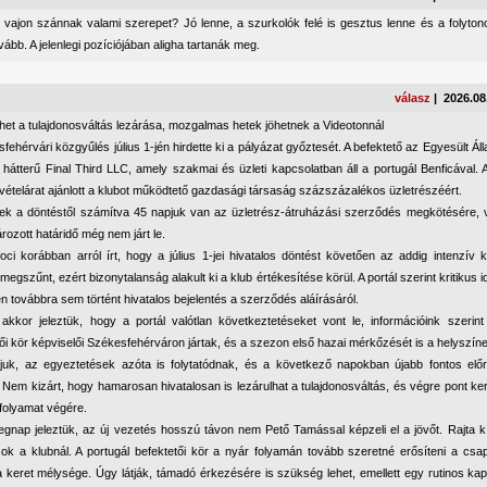
 vajon szánnak valami szerepet? Jó lenne, a szurkolók felé is gesztus lenne és a folytonos
vább. A jelenlegi pozíciójában aligha tartanák meg.
válasz
| 2026.08
het a tulajdonosváltás lezárása, mozgalmas hetek jöhetnek a Videotonnál
fehérvári közgyűlés július 1-jén hirdette ki a pályázat győztesét. A befektető az Egyesült Á
 hátterű Final Third LLC, amely szakmai és üzleti kapcsolatban áll a portugál Benficával. A
 vételárat ajánlott a klubot működtető gazdasági társaság százszázalékos üzletrészéért.
nek a döntéstől számítva 45 napjuk van az üzletrész-átruházási szerződés megkötésére, v
ozott határidő még nem járt le.
oci korábban arról írt, hogy a július 1-jei hivatalos döntést követően az addig intenzív
 megszűnt, ezért bizonytalanság alakult ki a klub értékesítése körül. A portál szerint kritikus
 továbbra sem történt hivatalos bejelentés a szerződés aláírásáról.
akkor jeleztük, hogy a portál valótlan következtetéseket vont le, információink szerint
ői kör képviselői Székesfehérváron jártak, és a szezon első hazai mérkőzését is a helyszíne
juk, az egyeztetések azóta is folytatódnak, és a következő napokban újabb fontos előr
Nem kizárt, hogy hamarosan hivatalosan is lezárulhat a tulajdonosváltás, és végre pont ker
folyamat végére.
egnap jeleztük, az új vezetés hosszú távon nem Pető Tamással képzeli el a jövőt. Rajta k
sok a klubnál. A portugál befektetői kör a nyár folyamán tovább szeretné erősíteni a cs
a keret mélysége. Úgy látják, támadó érkezésére is szükség lehet, emellett egy rutinos ka