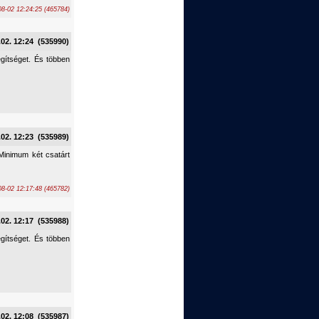
08-02 12:24:25 (465784)
.02. 12:24 (535990)
gítséget. És többen
.02. 12:23 (535989)
 Minimum két csatárt
08-02 12:17:48 (465782)
.02. 12:17 (535988)
gítséget. És többen
.02. 12:08 (535987)