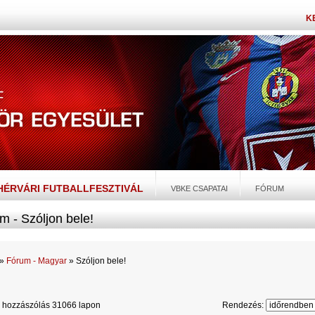
K
EHÉRVÁRI FUTBALLFESZTIVÁL
VBKE CSAPATAI
FÓRUM
m - Szóljon bele!
»
Fórum - Magyar
» Szóljon bele!
 hozzászólás 31066 lapon
Rendezés: