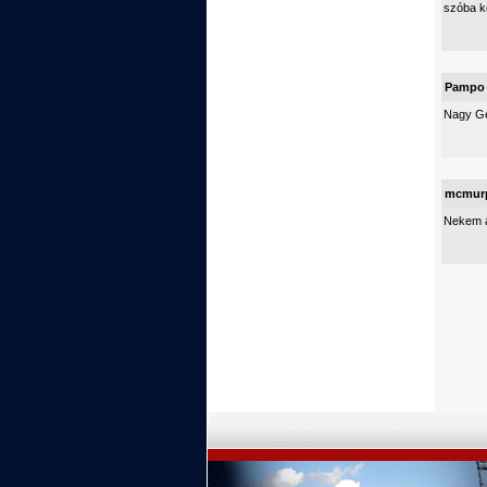
szóba ke
Pampo
Nagy Ge
mcmur
Nekem a