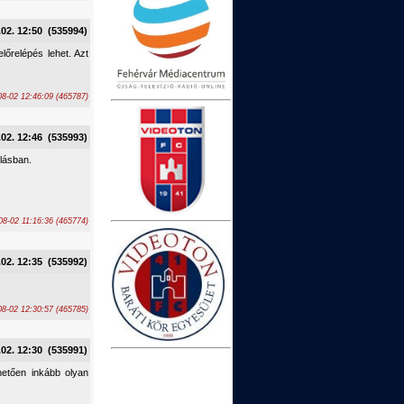
.02. 12:50 (535994)
lőrelépés lehet. Azt
8-02 12:46:09 (465787)
.02. 12:46 (535993)
llásban.
08-02 11:16:36 (465774)
.02. 12:35 (535992)
8-02 12:30:57 (465785)
.02. 12:30 (535991)
hetően inkább olyan