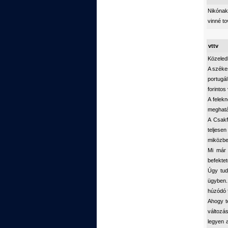
Nikónak
vinné to
vttv
Közeled
A székes
portugál
forintos
A felek
meghatár
A Csakf
teljesen
miközben
Mi már 
befektet
Úgy tud
ügyben. 
húzódó 
Ahogy t
változá
legyen 