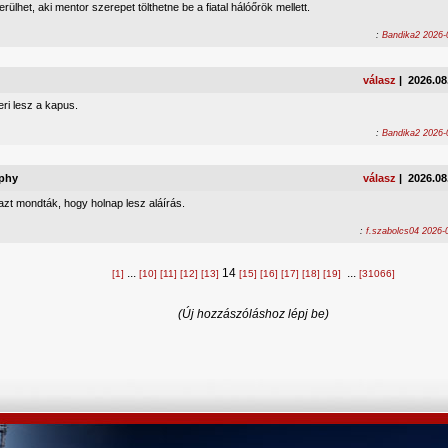
rülhet, aki mentor szerepet tölthetne be a fiatal hálóőrök mellett.
:
Bandika2 2026-
válasz
| 2026.08
ri lesz a kapus.
:
Bandika2 2026-
phy
válasz
| 2026.08
zt mondták, hogy holnap lesz aláírás.
:
f.szabolcs04 2026-
...
14
...
[1]
[10]
[11]
[12]
[13]
[15]
[16]
[17]
[18]
[19]
[31066]
(Új hozzászóláshoz lépj be)