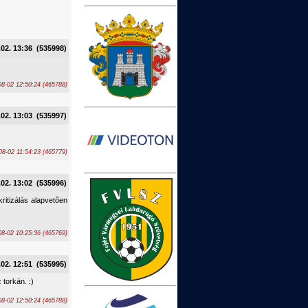
.02. 13:36 (535998)
8-02 12:50:24 (465788)
.02. 13:03 (535997)
8-02 11:54:23 (465779)
.02. 13:02 (535996)
ritizálás alapvetően
8-02 10:25:36 (465769)
.02. 12:51 (535995)
 torkán. :)
8-02 12:50:24 (465788)