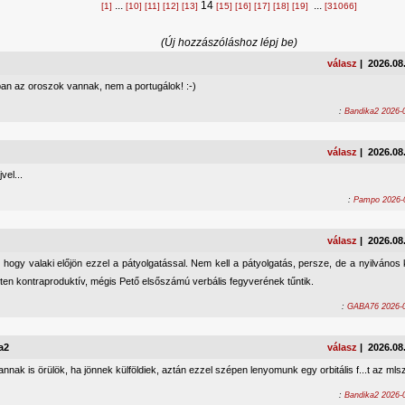
...
14
...
[1]
[10]
[11]
[12]
[13]
[15]
[16]
[17]
[18]
[19]
[31066]
(Új hozzászóláshoz lépj be)
válasz
| 2026.08
ban az oroszok vannak, nem a portugálok! :-)
:
Bandika2 2026-0
válasz
| 2026.08
vel...
:
Pampo 2026-0
válasz
| 2026.08
hogy valaki előjön ezzel a pátyolgatással. Nem kell a pátyolgatás, persze, de a nyilvános k
tten kontraproduktív, mégis Pető elsőszámú verbális fegyverének tűntik.
:
GABA76 2026-0
a2
válasz
| 2026.08
nnak is örülök, ha jönnek külföldiek, aztán ezzel szépen lenyomunk egy orbitális f...t az mlsz
:
Bandika2 2026-0