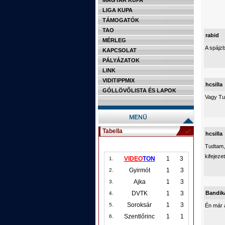
MAGYAR KUPA
LIGA KUPA
TÁMOGATÓK
TAO
rabid
MÉRLEG
A spájz
KAPCSOLAT
PÁLYÁZATOK
LINK
VIDITIPPMIX
hcsilla
GÓLLÖVŐLISTA ÉS LAPOK
Vagy Tuj
Tabella
hcsilla
Tudtam, 
kifejeze
VIDEO
TON
1
3
1.
Gyirmót
1
3
2.
Ajka
1
3
3.
Bandik
DVTK
1
3
4.
Soroksár
1
3
5.
Én már a
Szentlőrinc
1
1
6.