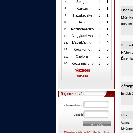
Szeged
1
1
7.
Karcag
1
1
8.
Bandik
Tiszakécske
1
1
9.
Miért k
BVSC
1
1
10
.
meg nem
Kazincbarcika
1
1
11.
Nagykanizsa
1
0
12
.
Mezőkövesd
1
0
13.
Furcsa
Kecskemét
1
0
14.
HA holna
.
Csákvár
1
0
15
Én emiat
Kozármisleny
1
0
16.
részletes
tabella
gézagy
Inkább 
Bejelentkezés
Felhasználónév:
Jelszó:
Kcs
Valószí
körülmé
Elfelejtette jelszavát?
Regisztráció