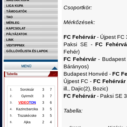
MAGYAR KUPA
LIGA KUPA
Csoportkör:
TÁMOGATÓK
TAO
Mérkőzések:
MÉRLEG
KAPCSOLAT
PÁLYÁZATOK
FC Fehérvár
- Újpest FC 3
LINK
Paksi SE -
FC Fehérvá
VIDITIPPMIX
Fehér)
GÓLLÖVŐLISTA ÉS LAPOK
FC Fehérvár
- Budapest H
Bárányos)
Budapest Honvéd -
FC Fe
Tabella
Újpest FC -
FC Fehérvár
ill., Dajic(2), Bozic)
Soroksár
3
7
1.
FC Fehérvár
- Paksi SE 3-
Gyirmót
3
7
2.
VIDEO
TON
3
6
3.
Kazincbarcika
3
5
4.
Tabella:
Tiszakécske
3
5
5.
Ajka
2
4
6.