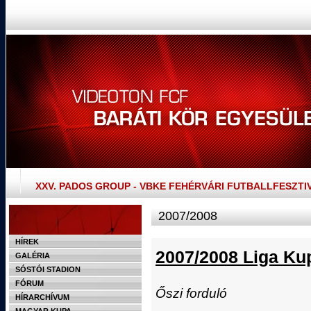
XXV. PADOS GROUP - VBKE FEHÉRVÁRI FUTBALLFESZTI
2007/2008
HÍREK
2007/2008 Liga Ku
GALÉRIA
SÓSTÓI STADION
FÓRUM
Őszi forduló
HÍRARCHÍVUM