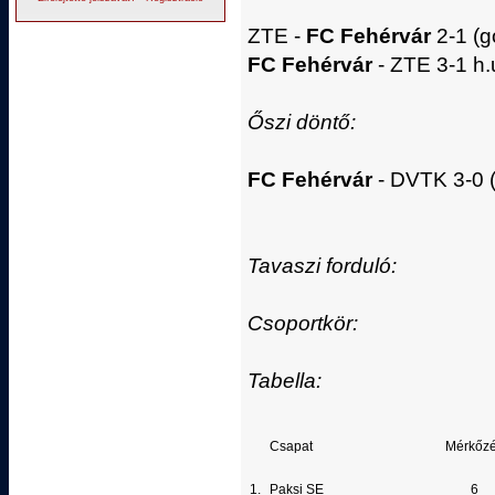
ZTE -
FC Fehérvár
2-1 (gó
FC Fehérvár
- ZTE 3-1 h.u.
Őszi döntő:
FC Fehérvár
- DVTK 3-0 (
Tavaszi forduló:
Csoportkör:
Tabella:
Csapat
Mérkőz
1.
Paksi SE
6