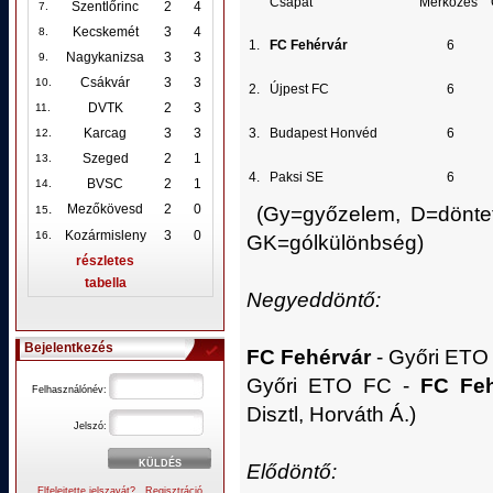
Csapat
Mérkőzés
Szentlőrinc
2
4
7.
Kecskemét
3
4
8.
1.
FC Fehérvár
6
Nagykanizsa
3
3
9.
Csákvár
3
3
10
.
2.
Újpest FC
6
DVTK
2
3
11.
3.
Budapest Honvéd
6
Karcag
3
3
12
.
Szeged
2
1
13.
4.
Paksi SE
6
BVSC
2
1
14.
.
Mezőkövesd
2
0
(Gy=győzelem, D=döntetl
15
Kozármisleny
3
0
16.
GK=gólkülönbség)
részletes
tabella
Negyeddöntő:
Bejelentkezés
FC Fehérvár
- Győri ETO F
Győri ETO FC -
FC Feh
Felhasználónév:
Disztl, Horváth Á.)
Jelszó:
Elődöntő:
Elfelejtette jelszavát?
Regisztráció