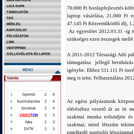
MAGYAR KUPA
LIGA KUPA
70.000 Ft honlapfejlesztés köl
TÁMOGATÓK
laptop vásárlása, 21.000 Ft 
TAO
47.145 Ft Közreműködői díj, 1.2
MÉRLEG
KAPCSOLAT
Az egyesület 2012.03.31 -ig m
PÁLYÁZATOK
szükséges ezen összegek mellé 
LINK
VIDITIPPMIX
A 2011-2012 Társasági Adó pál
GÓLLÖVŐLISTA ÉS LAPOK
támogatása jellegű beruházás
igénybe. Ehhez 511.111 Ft önré
meg is tette. Felhasználása 2012
Tabella
Gyirmót
2
6
1.
Az egész pályázatunk központ
Kazincbarcika
2
4
2.
eléréséhez vezető út az itt m
Soroksár
2
4
3.
VIDEO
TON
2
3
4.
szakmai munka erősödjön és 
Ajka
2
3
5.
szakmai, mind létszám tekin
DVTK
2
3
6.
emelkedő sportolói létszámmal 