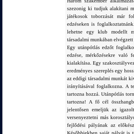
Három szakember alkalmazásá
szezonig ki tudjuk alakítani 
játékosok toborzását már fo
edzéseken is foglalkoztatnán
lehetne egy klub modellt m
társadalmi munkában elvégzett 
Egy utánpótlás edzőt foglalko
edzése, mérkőzésekre való fe
kialakítása. Egy szakosztályvez
eredményes szereplés egy hoss
az eddigi társadalmi munkát kiv
irányításával foglalkozna. A 
tartozna hozzá. Utánpótlás tor
tartozna! A fő cél összhan
jelentősen emeljük az igazol
versenyeztetni más korosztály
fejlődési pályának az előkész
Későbbiekben saját pályát is 