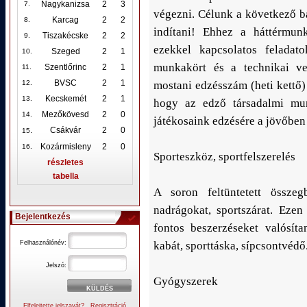
Nagykanizsa
2
3
7.
végezni. Célunk a következő b
Karcag
2
2
8.
indítani! Ehhez a háttérmunk
Tiszakécske
2
2
9.
ezekkel kapcsolatos feladato
Szeged
2
1
10
.
munkakört és a technikai v
Szentlőrinc
2
1
11.
BVSC
2
1
mostani edzésszám (heti kettő)
12
.
Kecskemét
2
1
13.
hogy az edző társadalmi mun
Mezőkövesd
2
0
14.
játékosaink edzésére a jövőben
.
Csákvár
2
0
15
Kozármisleny
2
0
16.
Sporteszköz, sportfelszerelés
részletes
tabella
A soron feltüntetett össze
nadrágokat, sportszárat. Eze
Bejelentkezés
fontos beszerzéseket valósít
Felhasználónév:
kabát, sporttáska, sípcsontvédő
Jelszó:
Gyógyszerek
Elfelejtette jelszavát?
Regisztráció