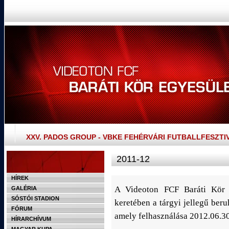
XXV. PADOS GROUP - VBKE FEHÉRVÁRI FUTBALLFESZTI
2011-12
HÍREK
A Videoton FCF Baráti Kör 
GALÉRIA
SÓSTÓI STADION
keretében a tárgyi jellegű ber
FÓRUM
amely felhasználása 2012.06.30-
HÍRARCHÍVUM