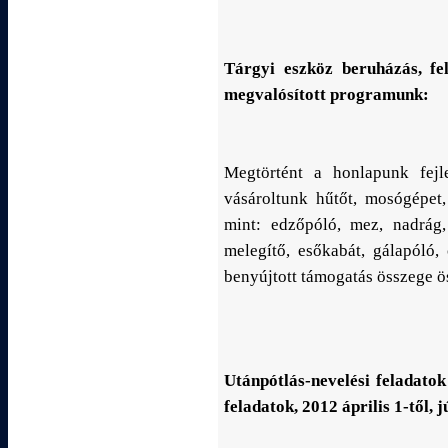
Tárgyi eszköz beruházás, fel
megvalósított programunk:
Megtörtént a honlapunk fejle
vásároltunk hűtőt, mosógépet,
mint: edzőpóló, mez, nadrág, 
melegítő, esőkabát, gálapóló,
benyújtott támogatás összege ö
Utánpótlás-nevelési feladato
feladatok, 2012 április 1-től, j