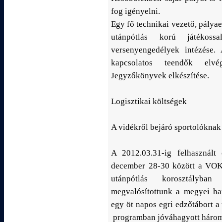
fog igényelni.
Egy fő technikai vezető, pályae
utánpótlás korú játékossa
versenyengedélyek intézése. 
kapcsolatos teendők elvégz
Jegyzőkönyvek elkészítése.
Logisztikai költségek
A vidékről bejáró sportolóknak 
A 2012.03.31-ig felhasznált
december 28-30 között a VOK 
utánpótlás korosztályba
megvalósítottunk a megyei ha
egy öt napos egri edzőtábort a
programban jóváhagyott három 