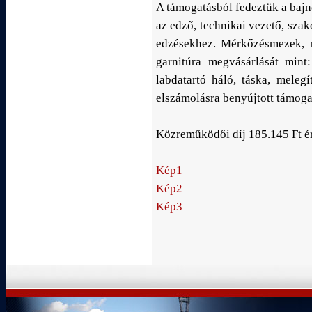
A támogatásból fedeztük a bajn
az edző, technikai vezető, szak
edzésekhez. Mérkőzésmezek, na
garnitúra megvásárlását mint
labdatartó háló, táska, melegí
elszámolásra benyújtott támoga
Közreműködői díj 185.145 Ft ért
Kép1
Kép2
Kép3