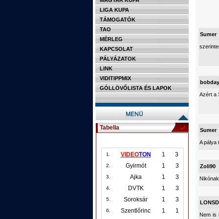
MAGYAR KUPA
LIGA KUPA
TÁMOGATÓK
TAO
Sumer
MÉRLEG
szerint
KAPCSOLAT
PÁLYÁZATOK
LINK
VIDITIPPMIX
bobda
GÓLLÖVŐLISTA ÉS LAPOK
Azért a 
Tabella
Sumer
A pálya 
VIDEO
TON
1
3
1.
Gyirmót
1
3
2.
Zoli90
Ajka
1
3
3.
Nikónak
DVTK
1
3
4.
Soroksár
1
3
5.
LONSD
Szentlőrinc
1
1
6.
Nem is 