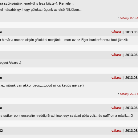
 rá szükségünk, enélkül is lesz közte 4. Remélem.
l másabb igy, hogy gólokat rúgunk az első félidőben...
:
bobday 2013-0
lo
válasz
| 2013.03
tt h már a meccs elején gólokkal menjünk....mert ez az Eger bunker/kontra focit játszik......
válasz
| 2013.03
gyet Alvaro :)
lo
válasz
| 2013.03
 ez nálunk van akkor piros....tudod nincs kettős mérce;)
:
bobday 2013-0
lo
válasz
| 2013.03
s spíker pont ecsetelte h eddig Brachinak egy szabad gólja volt....és pafff ott a másik...:D
S2
válasz
| 2013.03