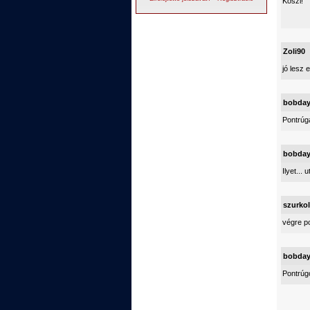
Koszi!
Zoli90
jó lesz e
bobda
Pontrúg
bobda
Ilyet...
szurko
végre p
bobda
Pontrúgó