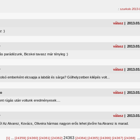
:
szurkolo 2013-
válasz
| 2013.03
z :)
y
válasz
| 2013.03
ás parádézunk, Bicskei tavasz már tényleg :)
y
válasz
| 2013.03
 utolsó emberként elcsapja a labdát és sárga? Gólhelyzetben kilépés volt...
lo
válasz
| 2013.03
ont rúgás után voltunk eredményesek....
y
válasz
| 2013.03
! Az Alvarez, Kovács, Oliveira hármas nagyon erős lehet jövőre ha Alvarez is marad.
...
24363
..
[1]
[24359]
[24360]
[24361]
[24362]
[24364]
[24365]
[24366]
[24367]
[24368]