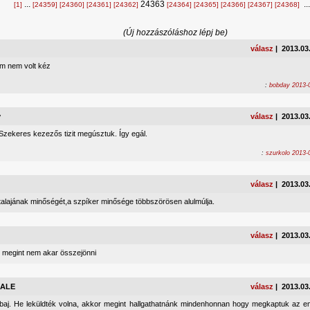
...
24363
..
[1]
[24359]
[24360]
[24361]
[24362]
[24364]
[24365]
[24366]
[24367]
[24368]
(Új hozzászóláshoz lépj be)
válasz
| 2013.03
em nem volt kéz
:
bobday 2013-0
y
válasz
| 2013.03
Szekeres kezezős tizit megúsztuk. Így egál.
:
szurkolo 2013-
válasz
| 2013.03
talajának minőségét,a szpíker minősége többszörösen alulmúlja.
válasz
| 2013.03
 megint nem akar összejönni
ALE
válasz
| 2013.03
baj. He leküldték volna, akkor megint hallgathatnánk mindenhonnan hogy megkaptuk az em