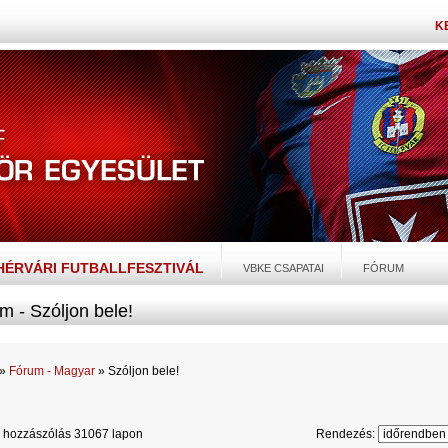
K
EHÉRVÁRI FUTBALLFESZTIVÁL
VBKE CSAPATAI
FÓRUM
m - Szóljon bele!
»
Fórum - Magyar
» Szóljon bele!
 hozzászólás 31067 lapon
Rendezés: