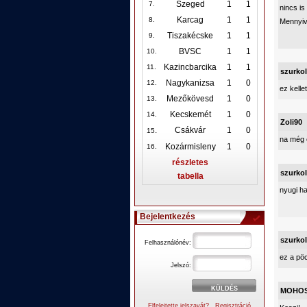
Szeged
1
1
7.
nincs is
Karcag
1
1
8.
Mennyive
Tiszakécske
1
1
9.
BVSC
1
1
10
.
Kazincbarcika
1
1
11.
szurko
Nagykanizsa
1
0
12
.
ez kelle
Mezőkövesd
1
0
13.
Kecskemét
1
0
14.
Zoli90
.
Csákvár
1
0
15
na még e
Kozármisleny
1
0
16.
részletes
szurko
tabella
nyugi ha
Bejelentkezés
szurko
Felhasználónév:
ez a pöc
Jelszó:
MOHO
Elfelejtette jelszavát?
Regisztráció