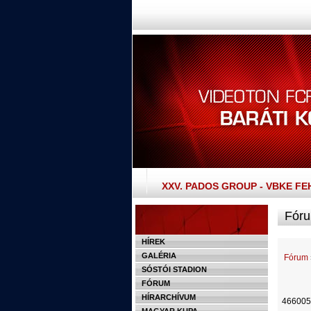
XXV. PADOS GROUP - VBKE F
Fóru
HÍREK
GALÉRIA
Fórum
SÓSTÓI STADION
FÓRUM
HÍRARCHÍVUM
466005