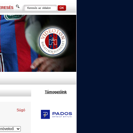
ERESÉS
Támogatóink
Súgó