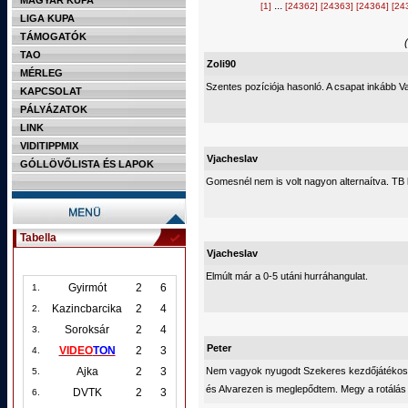
MAGYAR KUPA
...
[1]
[24362]
[24363]
[24364]
[24
LIGA KUPA
TÁMOGATÓK
TAO
Zoli90
MÉRLEG
Szentes pozíciója hasonló. A csapat inkább Var
KAPCSOLAT
PÁLYÁZATOK
LINK
VIDITIPPMIX
Vjacheslav
GÓLLÖVŐLISTA ÉS LAPOK
Gomesnél nem is volt nagyon alternaítva. TB k
Tabella
Vjacheslav
Elmúlt már a 0-5 utáni hurráhangulat.
Gyirmót
2
6
1.
Kazincbarcika
2
4
2.
Soroksár
2
4
3.
Peter
VIDEO
TON
2
3
4.
Nem vagyok nyugodt Szekeres kezdőjátékoské
Ajka
2
3
5.
és Alvarezen is meglepődtem. Megy a rotálás r
DVTK
2
3
6.