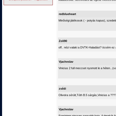
redblueheart
Minőségi játékosok ( - potyás kapus), szedett
Zoli90
off.. nézi valaki a DVTK-Haladást? öcsém ez 
Vjacheslav
Vinicius 2 full meccset nyomott le a héten...
zsédi
Oliveira sérült,Tóth B.5 sárgás,Vinicius a ???
Vjacheslav
Szerintem nincsen nagyobb baja. A derekát f