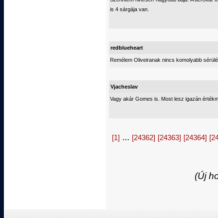
is 4 sárgája van.
redblueheart
Remélem Oliveiranak nincs komolyabb sérülés
Vjacheslav
Vagy akár Gomes is. Most lesz igazán értékmer
...
[1]
[24362]
[24363]
[24364]
[2
(Új h