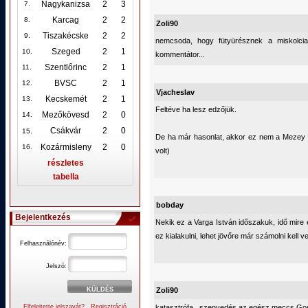
Nagykanizsa
2
3
7.
Karcag
2
2
8.
Zoli90
Tiszakécske
2
2
9.
nemcsoda, hogy fütyürésznek a miskolci
Szeged
2
1
10
.
kommentátor...
Szentlőrinc
2
1
11.
BVSC
2
1
12
.
Vjacheslav
Kecskemét
2
1
13.
Feltéve ha lesz edzőjük.
Mezőkövesd
2
0
14.
.
Csákvár
2
0
15
De ha már hasonlat, akkor ez nem a Mezey f
Kozármisleny
2
0
16.
volt)
részletes
tabella
bobday
Bejelentkezés
Nekik ez a Varga István időszakuk, idő mir
ez kialakulni, lehet jövőre már számolni kell ve
Felhasználónév:
Jelszó:
Zoli90
Elfelejtette jelszavát?
Regisztráció
katasztrófa.. szenvedés az egész meccs.Goszt