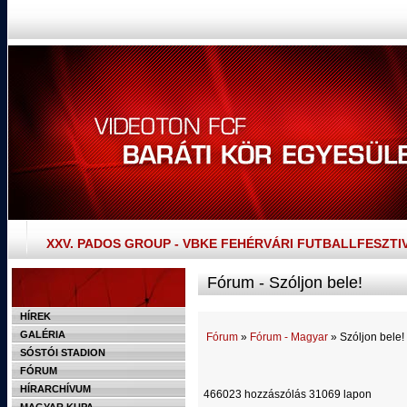
XXV. PADOS GROUP - VBKE FEHÉRVÁRI FUTBALLFESZTI
Fórum - Szóljon bele!
HÍREK
GALÉRIA
Fórum
»
Fórum - Magyar
» Szóljon bele!
SÓSTÓI STADION
FÓRUM
HÍRARCHÍVUM
466023 hozzászólás 31069 lapon