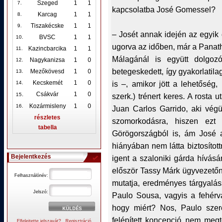
Szeged
1
1
7.
kapcsolatba José Gomessel?
Karcag
1
1
8.
Tiszakécske
1
1
9.
– Josét annak idején az egyik 
BVSC
1
1
10
.
ugorva az időben, már a Panath
Kazincbarcika
1
1
11.
Málagánál is együtt dolgoz
Nagykanizsa
1
0
12
.
betegeskedett, így gyakorlatila
Mezőkövesd
1
0
13.
is –, amikor jött a lehetősé
Kecskemét
1
0
14.
.
Csákvár
1
0
szerk.) trénert keres. A rosta 
15
Kozármisleny
1
0
16.
Juan Carlos Garrido, aki vég
részletes
szomorkodásra, hiszen ezt 
tabella
Görögországból is, ám José a
hiányában nem látta biztosítot
Bejelentkezés
igent a szaloniki gárda hívásá
először Tassy Márk ügyvezetőn k
Felhasználónév:
mutatja, eredményes tárgyalá
Jelszó:
Paulo Sousa, vagyis a fehérvá
hogy miért? Nos, Paulo szere
felépített koncepció nem megtö
Elfelejtette jelszavát?
Regisztráció