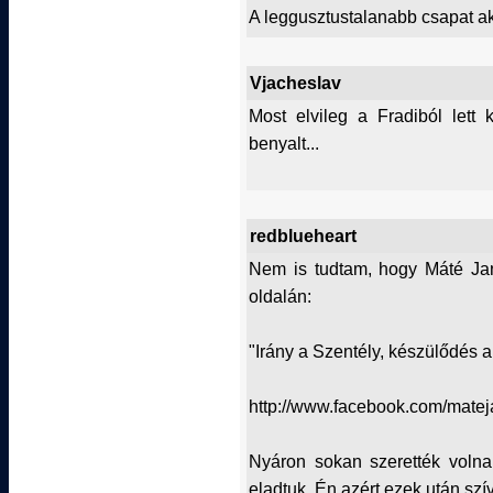
A leggusztustalanabb csapat ak
Vjacheslav
Most elvileg a Fradiból lett 
benyalt...
redblueheart
Nem is tudtam, hogy Máté Jan
oldalán:
"Irány a Szentély, készülődés a 
http://www.facebook.com/matej
Nyáron sokan szerették volna 
eladtuk. Én azért ezek után s