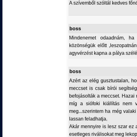
A szívemből szóltál kedves fő
boss
Mindenemet odaadnám, ha a
közönségük előtt ,leszopatnán
agyvérzést kapna a pálya szélé
boss
Azért az elég gusztustalan, h
meccset is csak bírói segítsé
befojásolták a meccset. Hazai ré
míg a siófoki kiállítás nem
meg...szerintem ha még valaki
lassan feladhatja.
Akár mennyire is lesz szar ez
esetleges riválisokat meg lekop