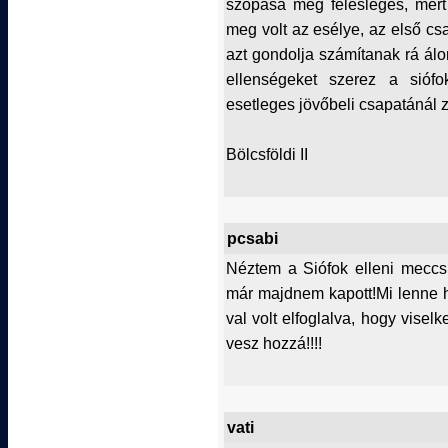
szopása meg felesleges, mert s
meg volt az esélye, az első csa
azt gondolja számítanak rá álo
ellenségeket szerez a siófok
esetleges jövőbeli csapatánál z
Bölcsföldi II
pcsabi
Néztem a Siófok elleni meccsük
már majdnem kapott!Mi lenne h
val volt elfoglalva, hogy viselk
vesz hozzá!!!!
vati