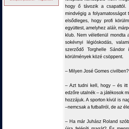
hogy ő távozik a csapattól.
mindvégig a folyamatosságot t
elsődleges, hogy profi körül
együttest, amelyhez aláír, már
klub. Nem véletlenül mondta 
sokévnyi légióskodás, vala
szerződő Torghelle Sándor i
körülmények közé csöppent.
– Milyen José Gomes civilben?
– Azt tudni kell, hogy – és i
edzőre utalnék – a játékosok mi
hozzájuk. A sporton kívül is na
–nemcsak a futballról, de az éle
– Ha már Juhász Roland szóba 
újra felépíti magát? És menn