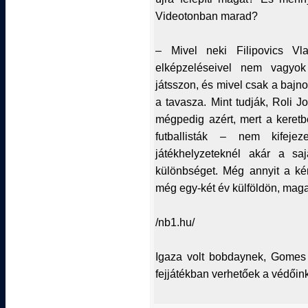
Videotonban marad?
– Mivel neki Filipovics V
elképzeléseivel nem vagyok
játsszon, és mivel csak a bajno
a tavasza. Mint tudják, Roli 
mégpedig azért, mert a keret
futballisták – nem kifejez
játékhelyzeteknél akár a saj
különbséget. Még annyit a ké
még egy-két év külföldön, maga
/nb1.hu/
Igaza volt bobdaynek, Gomes t
fejjátékban verhetőek a védőink