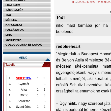
MAGYAR KUPA
...
[1]
[24351]
[24352]
[24353]
[24
LIGA KUPA
TÁMOGATÓK
TAO
1941
MÉRLEG
niko majd formába jön ha fon
KAPCSOLAT
PÁLYÁZATOK
belelendül
LINK
VIDITIPPMIX
GÓLLÖVŐLISTA ÉS LAPOK
redblueheart
"Megfordult a Budapest Honvéd
és Belvon Attila fémjelezte B
Tabella
mégsem játékosmúltja miat
egyengetőjeként, vagyis mene
futball ismerőjét, aki korábbi
VIDEO
TON
1
3
1.
Gyirmót
1
3
erősítő Schultz Leventével k
2.
Ajka
1
3
3.
országbeli talentumok ne csak k
DVTK
1
3
4.
Soroksár
1
3
5.
– Úgy hírlik, nagy szerepet já
Szentlőrinc
1
1
6.
után is portugál trénerrel képz