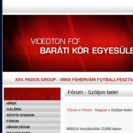
XXV. PADOS GROUP - VBKE FEHÉRVÁRI FUTBALLFESZTI
Fórum - Szóljon bele!
HÍREK
GALÉRIA
Fórum
»
Fórum - Magyar
» Szóljon bele!
SÓSTÓI STADION
FÓRUM
HÍRARCHÍVUM
466014 hozzászólás 31068 lapon