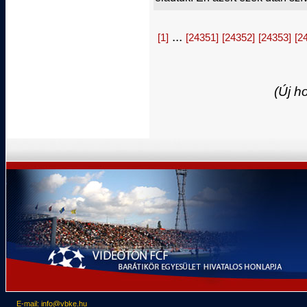
...
[1]
[24351]
[24352]
[24353]
[2
(Új h
E-mail: info@vbke.hu