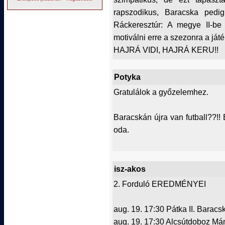
rapszodikus, Baracska ped
Ráckeresztúr: A megye II-be 
motiválni erre a szezonra a ját
HAJRÁ VIDI, HAJRÁ KERU!!
Potyka
Gratulálok a győzelemhez.
Baracskán újra van futball??!
oda.
isz-akos
2. Forduló EREDMÉNYEI
aug. 19. 17:30 Pátka II. Baracsk
aug. 19. 17:30 Alcsútdoboz Mán