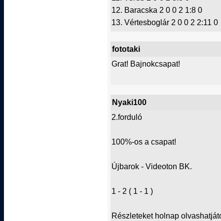
12. Baracska 2 0 0 2 1:8 0
13. Vértesboglár 2 0 0 2 2:11 0
fototaki
Grat! Bajnokcsapat!
Nyaki100
2.forduló
100%-os a csapat!
Újbarok - Videoton BK.
1 - 2 ( 1 - 1 )
Részleteket holnap olvashatjáto