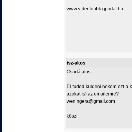
www.videotonbk.gportal.hu
isz-akos
Csodálatos!
El tudod küldeni nekem ezt a 
azokat is) az emailemre?
weningera@gmail.com
köszi