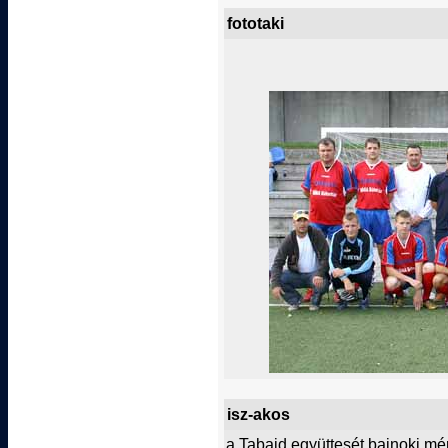
fototaki
isz-akos
a Tabajd együttesét bajnoki m