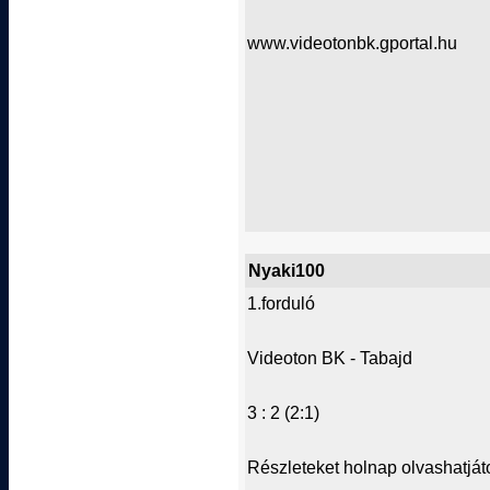
www.videotonbk.gportal.hu
Nyaki100
1.forduló
Videoton BK - Tabajd
3 : 2 (2:1)
Részleteket holnap olvashatjáto