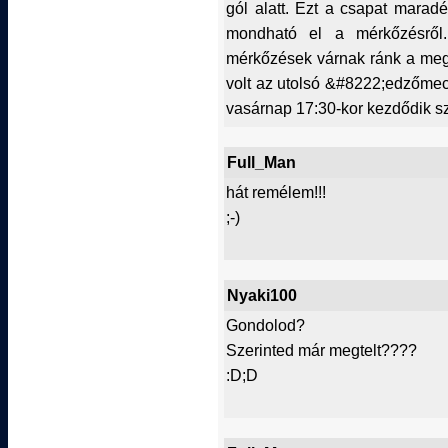
gól alatt. Ezt a csapat maradé
mondható el a mérkőzésről
mérkőzések várnak ránk a megy
volt az utolsó &#8222;edzőmec
vasárnap 17:30-kor kezdődik sz
Full_Man
hát remélem!!!
;-)
Nyaki100
Gondolod?
Szerinted már megtelt????
:D;D