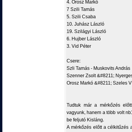
4. Orosz Markó
7 Szili Tamás
5. Szili Csaba
10. Juhász László
19. Szilágyi László
6. Hujber László
3. Vid Péter
Csere:
Szli Tamás - Muskovits András
Szenner Zsolt &#8211; Nyerges
Orosz Markó &#8211; Szeles Vi
Tudtuk már a mérkőzés előt
vagyunk, hanem a több volt nb1
be feljutó Kisláng.
A mérkőzés előtt a célkitűzés a