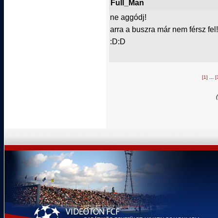
Full_Man
ne aggódj!
arra a buszra már nem férsz fel!
:D:D
...
[1]
[