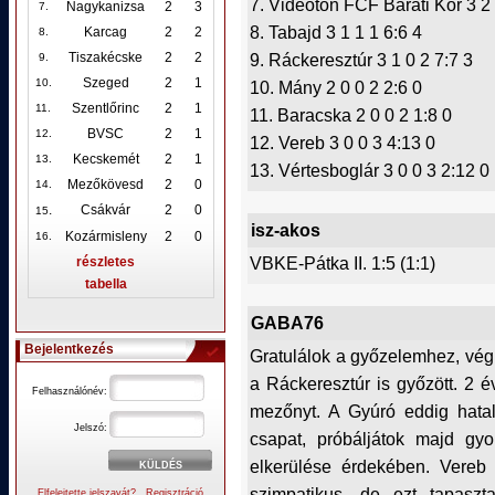
7. Videoton FCF Baráti Kör 3 2 
Nagykanizsa
2
3
7.
8. Tabajd 3 1 1 1 6:6 4
Karcag
2
2
8.
9. Ráckeresztúr 3 1 0 2 7:7 3
Tiszakécske
2
2
9.
Szeged
2
1
10
.
10. Mány 2 0 0 2 2:6 0
Szentlőrinc
2
1
11.
11. Baracska 2 0 0 2 1:8 0
BVSC
2
1
12
.
12. Vereb 3 0 0 3 4:13 0
Kecskemét
2
1
13.
13. Vértesboglár 3 0 0 3 2:12 0
Mezőkövesd
2
0
14.
.
Csákvár
2
0
15
isz-akos
Kozármisleny
2
0
16.
VBKE-Pátka II. 1:5 (1:1)
részletes
tabella
GABA76
Bejelentkezés
Gratulálok a győzelemhez, vég
a Ráckeresztúr is győzött. 2 
Felhasználónév:
mezőnyt. A Gyúró eddig hata
Jelszó:
csapat, próbáljátok majd gy
elkerülése érdekében. Vereb 
szimpatikus, de ezt tapaszta
Elfelejtette jelszavát?
Regisztráció