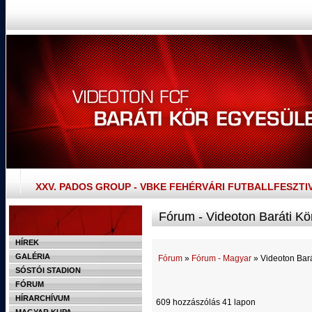
XXV. PADOS GROUP - VBKE FEHÉRVÁRI FUTBALLFESZTI
Fórum - Videoton Baráti Kö
HÍREK
GALÉRIA
Fórum
»
Fórum - Magyar
» Videoton Bará
SÓSTÓI STADION
FÓRUM
HÍRARCHÍVUM
609 hozzászólás 41 lapon