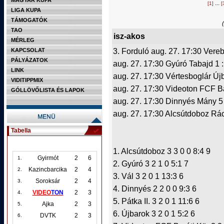
MAGYAR KUPA
...
[1]
[
LIGA KUPA
TÁMOGATÓK
TAO
isz-akos
MÉRLEG
3. Forduló aug. 27. 17:30 Vereb
KAPCSOLAT
PÁLYÁZATOK
aug. 27. 17:30 Gyúró Tabajd 1 :
LINK
aug. 27. 17:30 Vértesboglár Újb
VIDITIPPMIX
aug. 27. 17:30 Videoton FCF Bar
GÓLLÖVŐLISTA ÉS LAPOK
aug. 27. 17:30 Dinnyés Mány 5 
aug. 27. 17:30 Alcsútdoboz Rác
Tabella
1. Alcsútdoboz 3 3 0 0 8:4 9
Gyirmót
2
6
1.
2. Gyúró 3 2 1 0 5:1 7
Kazincbarcika
2
4
2.
3. Vál 3 2 0 1 13:3 6
Soroksár
2
4
3.
4. Dinnyés 2 2 0 0 9:3 6
VIDEO
TON
2
3
4.
5. Pátka II. 3 2 0 1 11:6 6
Ajka
2
3
5.
6. Újbarok 3 2 0 1 5:2 6
DVTK
2
3
6.