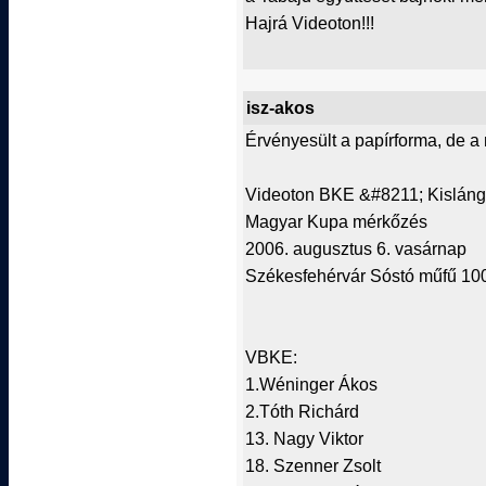
Hajrá Videoton!!!
isz-akos
Érvényesült a papírforma, de a 
Videoton BKE &#8211; Kisláng 
Magyar Kupa mérkőzés
2006. augusztus 6. vasárnap
Székesfehérvár Sóstó műfű 10
VBKE:
1.Wéninger Ákos
2.Tóth Richárd
13. Nagy Viktor
18. Szenner Zsolt