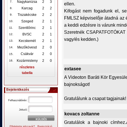
Nagykanizsa
2
3
7.
ellen.
Karcag
2
2
8.
Kifogást nem fogadunk el, s
Tiszakécske
2
2
9.
FMLSZ képviselője átadná az é
Szeged
2
1
10
.
a keddi edzésre is várunk minden
Szentlőrinc
2
1
11.
Szeretnék CSAPATFOTÓKAT is k
BVSC
2
1
12
.
vagy/és kedden.)
Kecskemét
2
1
13.
Mezőkövesd
2
0
14.
.
Csákvár
2
0
15
Kozármisleny
2
0
16.
részletes
extasee
tabella
A Videoton Baráti Kör Egyesül
bajnokságot!
Bejelentkezés
Gratulálunk a csapat tagjainak!
Felhasználónév:
Jelszó:
kovacs zoltanne
Gratulálok a bajnoki címhez
Elfelejtette jelszavát?
Regisztráció