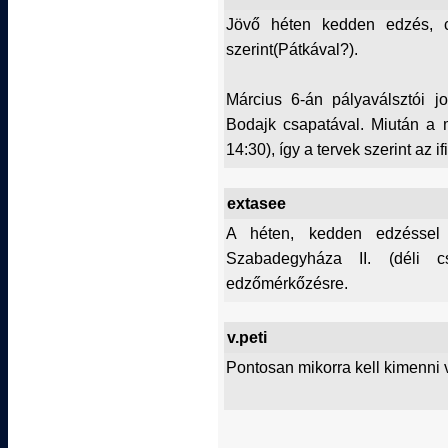
Jövő héten kedden edzés, cs
szerint(Pátkával?).
Március 6-án pályaválsztói jo
Bodajk csapatával. Miután a 
14:30), így a tervek szerint az i
extasee
A héten, kedden edzéssel f
Szabadegyháza II. (déli cs
edzőmérkőzésre.
v.peti
Pontosan mikorra kell kimenni