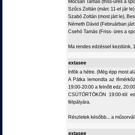
Mocsári Tamás (friss-üres a spor
Szűcs Zoltán (márc 11-el jár le)
Szabó Zoltán (most járt le), Bes
Németh Dávid (Februárban járt 
Csehó Tamás (Friss- üres a spo
Ma rendes edzéssel kezdünk, 1
extasee
Infók a hétre. (Még épp most ala
A Pátka lemondta az ifimérkő
19:00-20:00 a felnőtt edz, 20:00
CSÜTÖRTÖKÖN 19:00-tól edzé
félpályára.
Részletek később... a műsorvált
extasee