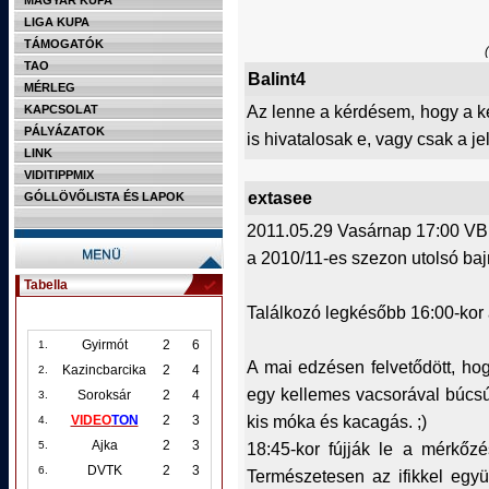
MAGYAR KUPA
LIGA KUPA
TÁMOGATÓK
TAO
Balint4
MÉRLEG
Az lenne a kérdésem, hogy a ke
KAPCSOLAT
PÁLYÁZATOK
is hivatalosak e, vagy csak a jel
LINK
VIDITIPPMIX
extasee
GÓLLÖVŐLISTA ÉS LAPOK
2011.05.29 Vasárnap 17:00 V
a 2010/11-es szezon utolsó ba
Tabella
Találkozó legkésőbb 16:00-kor
Gyirmót
2
6
1.
A mai edzésen felvetődött, hog
Kazincbarcika
2
4
2.
egy kellemes vacsorával búcsúz
Soroksár
2
4
3.
kis móka és kacagás. ;)
VIDEO
TON
2
3
4.
Ajka
2
3
18:45-kor fújják le a mérkőzé
5.
DVTK
2
3
6.
Természetesen az ifikkel együt