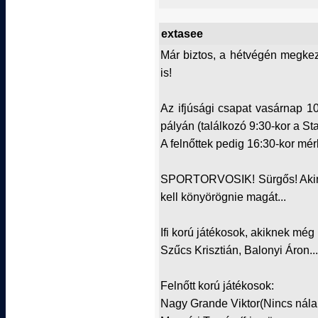
extasee
Már biztos, a hétvégén megke
is!
Az ifjúsági csapat vasárnap 1
pályán (találkozó 9:30-kor a St
A felnőttek pedig 16:30-kor mé
SPORTORVOSIK! Sürgős! Akinek
kell könyörögnie magát...
Ifi korú játékosok, akiknek még
Szűcs Krisztián, Balonyi Áron...
Felnőtt korú játékosok:
Nagy Grande Viktor(Nincs nálam