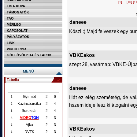
MAGYAR KUPA
...
[1]
[10]
[11
LIGA KUPA
TÁMOGATÓK
TAO
daneee
MÉRLEG
Köszi :) Majd felveszek egy bun
KAPCSOLAT
PÁLYÁZATOK
LINK
VIDITIPPMIX
VBKEakos
GÓLLÖVŐLISTA ÉS LAPOK
szept 28, vasárnap: VBKE-Újba
Tabella
daneee
Hát ez elég szemétség, de va
Gyirmót
2
6
1.
Kazincbarcika
2
4
2.
hszem ideje lesz kilátogatni 
Soroksár
2
4
3.
VIDEO
TON
2
3
4.
Ajka
2
3
5.
VBKEakos
DVTK
2
3
6.