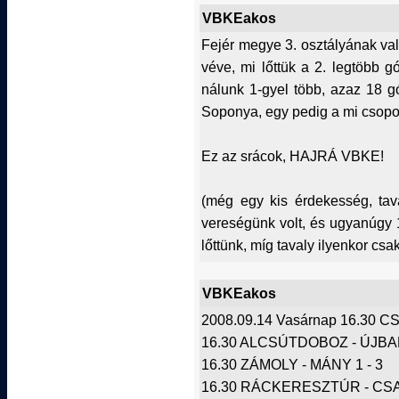
VBKEakos
Fejér megye 3. osztályának va
véve, mi lőttük a 2. legtöbb g
nálunk 1-gyel több, azaz 18 g
Soponya, egy pedig a mi csopo
Ez az srácok, HAJRÁ VBKE!
(még egy kis érdekesség, tav
vereségünk volt, és ugyanúgy 1
lőttünk, míg tavaly ilyenkor csak
VBKEakos
2008.09.14 Vasárnap 16.30 
16.30 ALCSÚTDOBOZ - ÚJBAR
16.30 ZÁMOLY - MÁNY 1 - 3
16.30 RÁCKERESZTÚR - CSAB