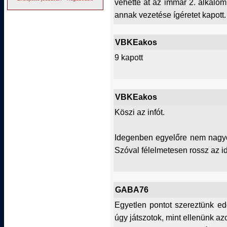
vehette át az immár 2. alkalomm
annak vezetése ígéretet kapott.
VBKEakos
9 kapott
VBKEakos
Köszi az infót.
Idegenben egyelőre nem nagyon
Szóval félelmetesen rossz az i
GABA76
Egyetlen pontot szereztünk ed
úgy játszotok, mint ellenünk 