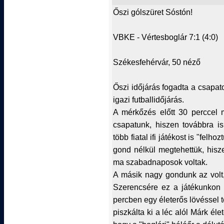
Őszi gólszüret Sóstón!
VBKE - Vértesboglár 7:1 (4:0)
Székesfehérvár, 50 néző
Őszi időjárás fogadta a csapat
igazi futballidőjárás.
A mérkőzés előtt 30 perccel m
csapatunk, hiszen továbbra is
több fiatal ifi játékost is "fe
gond nélkül megtehettük, hisze
ma szabadnaposok voltak.
A másik nagy gondunk az volt
Szerencsére ez a játékunkon 
percben egy életerős lövéssel t
piszkálta ki a léc alól Márk él