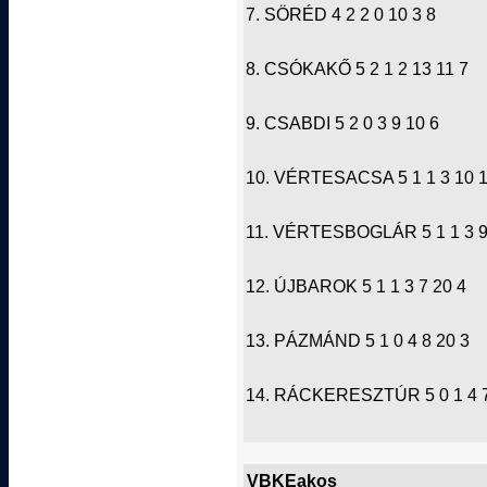
7. SÖRÉD 4 2 2 0 10 3 8
8. CSÓKAKŐ 5 2 1 2 13 11 7
9. CSABDI 5 2 0 3 9 10 6
10. VÉRTESACSA 5 1 1 3 10 1
11. VÉRTESBOGLÁR 5 1 1 3 9
12. ÚJBAROK 5 1 1 3 7 20 4
13. PÁZMÁND 5 1 0 4 8 20 3
14. RÁCKERESZTÚR 5 0 1 4 7
VBKEakos