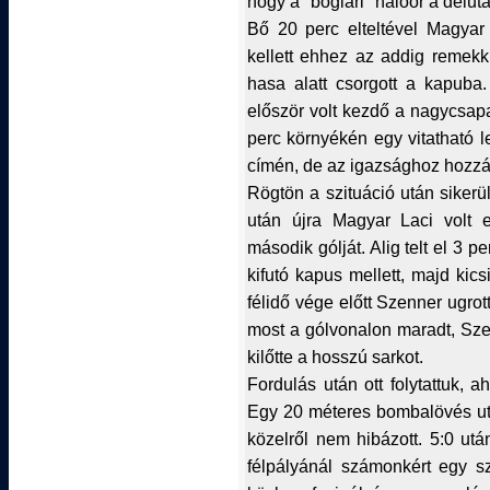
hogy a "boglári" hálóőr a délu
Bő 20 perc elteltével Magyar 
kellett ehhez az addig remekk
hasa alatt csorgott a kapuba
először volt kezdő a nagycsapat
perc környékén egy vitatható le
címén, de az igazsághoz hozzát
Rögtön a szituáció után sikerül
után újra Magyar Laci volt e
második gólját. Alig telt el 3 
kifutó kapus mellett, majd kic
félidő vége előtt Szenner ugro
most a gólvonalon maradt, Sze
kilőtte a hosszú sarkot.
Fordulás után ott folytattuk, 
Egy 20 méteres bombalövés utá
közelről nem hibázott. 5:0 utá
félpályánál számonkért egy s