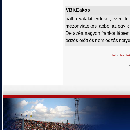
VBKEakos
hátha valakit érdekel, ezért 
mezőnyjátékos, abból az egyik 
De azért nagyon frankót lábte
edzés előtt és nem edzés helyet
...
[1]
[10]
[11