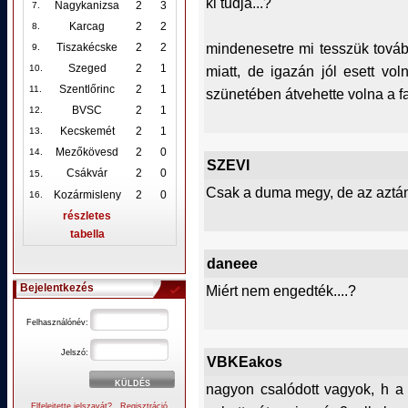
ki tudja...?
Nagykanizsa
2
3
7.
Karcag
2
2
8.
mindenesetre mi tesszük tovább
Tiszakécske
2
2
9.
Szeged
2
1
miatt, de igazán jól esett v
10
.
Szentlőrinc
2
1
11.
szünetében átvehette volna a fa
BVSC
2
1
12
.
Kecskemét
2
1
13.
Mezőkövesd
2
0
14.
SZEVI
.
Csákvár
2
0
15
Csak a duma megy, de az aztán
Kozármisleny
2
0
16.
részletes
tabella
daneee
Bejelentkezés
Miért nem engedték....?
Felhasználónév:
Jelszó:
VBKEakos
nagyon csalódott vagyok, h 
Elfelejtette jelszavát?
Regisztráció