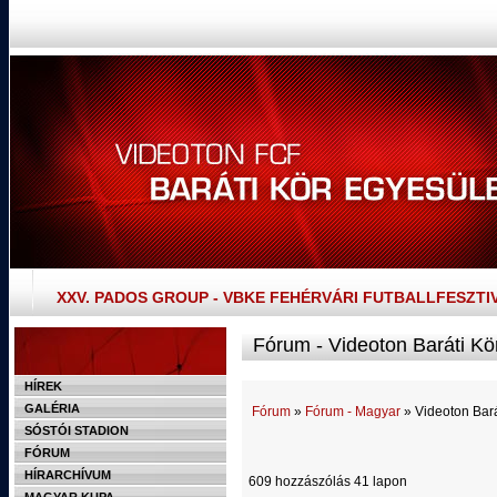
XXV. PADOS GROUP - VBKE FEHÉRVÁRI FUTBALLFESZTI
Fórum - Videoton Baráti Kö
HÍREK
GALÉRIA
Fórum
»
Fórum - Magyar
» Videoton Bará
SÓSTÓI STADION
FÓRUM
HÍRARCHÍVUM
609 hozzászólás 41 lapon