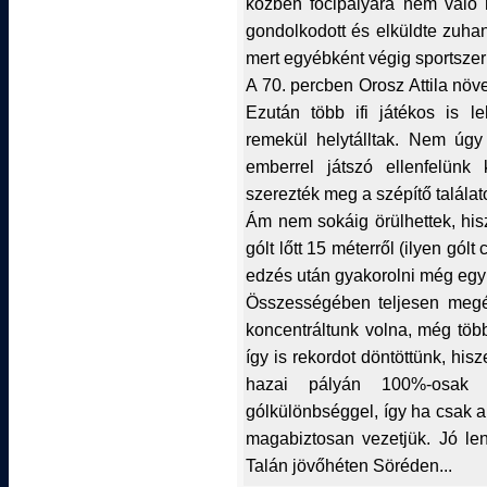
közben focipályára nem való 
gondolkodott és elküldte zuhan
mert egyébként végig sportszer
A 70. percben Orosz Attila növ
Ezután több ifi játékos is l
remekül helytálltak. Nem úgy
emberrel játszó ellenfelünk
szerezték meg a szépítő találat
Ám nem sokáig örülhettek, hisz
gólt lőtt 15 méterről (ilyen gó
edzés után gyakorolni még egy ki
Összességében teljesen megér
koncentráltunk volna, még több
így is rekordot döntöttünk, hi
hazai pályán 100%-osak
gólkülönbséggel, így ha csak a
magabiztosan vezetjük. Jó le
Talán jövőhéten Söréden...