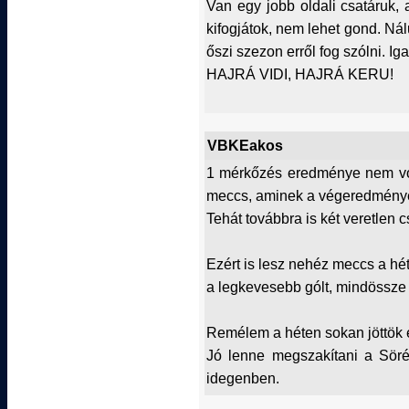
Van egy jobb oldali csatáruk, 
kifogjátok, nem lehet gond. Nál
őszi szezon erről fog szólni. Iga
HAJRÁ VIDI, HAJRÁ KERU!
VBKEakos
1 mérkőzés eredménye nem vol
meccs, aminek a végeredménye 
Tehát továbbra is két veretlen 
Ezért is lesz nehéz meccs a hét
a legkevesebb gólt, mindössze 
Remélem a héten sokan jöttök 
Jó lenne megszakítani a Söré
idegenben.