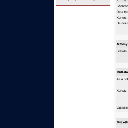
Szeretl
De a me
Kurvázn
De neke
fetomy
Baloldal
Bull-do
Az a nót
...
Kurvázn
...
Valaki l
nagy.g