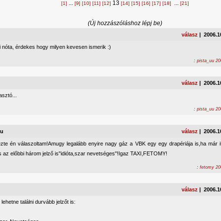
...
13
...
[1]
[9]
[10]
[11]
[12]
[14]
[15]
[16]
[17]
[18]
[21]
(Új hozzászóláshoz lépj be)
válasz
| 2006.1
 nóta, érdekes hogy milyen kevesen ismerik :)
:
pista_uu 20
válasz
| 2006.1
sztó...
:
pista_uu 20
uu
válasz
| 2006.1
zte én válaszoltam!Amugy legalább enyire nagy gáz a VBK egy egy drapériája is,ha már it
s az előbbi három jelző is"idióta,szar nevetséges"!Igaz TAXI,FETOMY!
:
fetomy 20
válasz
| 2006.1
 lehetne találni durvább jelzőt is: