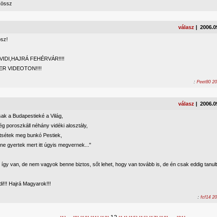
kössz
válasz
| 2006.0
ösz!
VIDI,HAJRÁ FEHÉRVÁR!!!!
R VIDEOTON!!!!
:
Peet80 20
válasz
| 2006.0
ak a Budapestieké a Világ,
g poroszkáll néhány vidéki alosztály,
rtsétek meg bunkó Pestiek,
ne gyertek mert itt úgyis megvernek..."
így van, de nem vagyok benne biztos, sőt lehet, hogy van tovább is, de én csak eddig tanul
di!!! Hajrá Magyarok!!!
:
fcf14 2