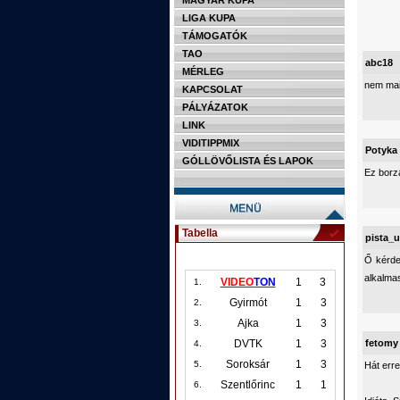
MAGYAR KUPA
LIGA KUPA
TÁMOGATÓK
TAO
abc18
MÉRLEG
nem mai
KAPCSOLAT
PÁLYÁZATOK
LINK
VIDITIPPMIX
Potyka
GÓLLÖVŐLISTA ÉS LAPOK
Ez borza
Tabella
pista_
Ő kérde
alkalma
VIDEO
TON
1
3
1.
Gyirmót
1
3
2.
Ajka
1
3
3.
fetomy
DVTK
1
3
4.
Soroksár
1
3
5.
Hát erre
Szentlőrinc
1
1
6.