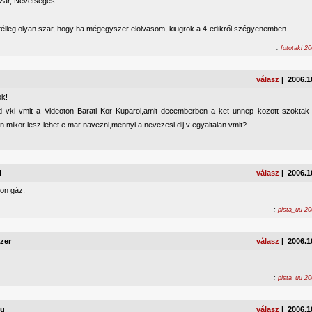
Szar, Nevetséges.
télleg olyan szar, hogy ha mégegyszer elolvasom, kiugrok a 4-edikről szégyenemben.
:
fototaki 2
válasz
| 2006.1
ok!
 vki vmit a Videoton Barati Kor Kuparol,amit decemberben a ket unnep kozott szoktak
 mikor lesz,lehet e mar navezni,mennyi a nevezesi dij,v egyaltalan vmit?
i
válasz
| 2006.1
on gáz.
:
pista_uu 20
zer
válasz
| 2006.1
:
pista_uu 20
uu
válasz
| 2006.1