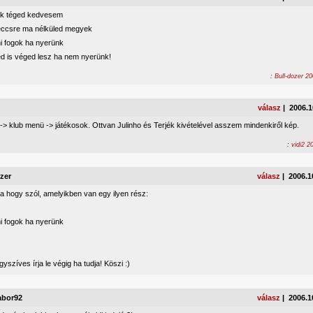
ek téged kedvesem
ccsre ma nélküled megyek
i fogok ha nyerünk
d is véged lesz ha nem nyerünk!
:
Bull-dozer 2
válasz
| 2006.1
 -> klub menü -> játékosok. Ottvan Julinho és Terjék kivételével asszem mindenkiről kép.
:
vidi2 2
zer
válasz
| 2006.1
a hogy szól, amelyikben van egy ilyen rész:
i fogok ha nyerünk
égyszíves írja le végig ha tudja! Köszi :)
abor92
válasz
| 2006.1