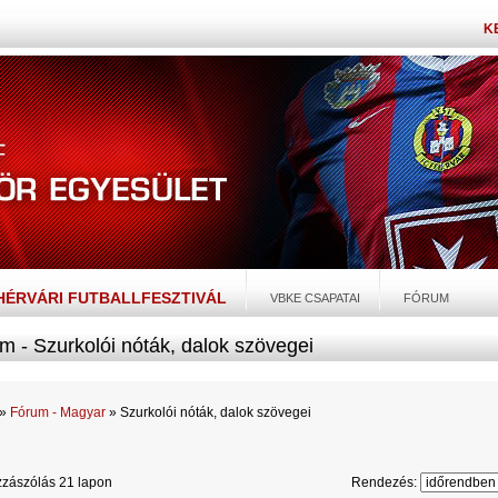
K
EHÉRVÁRI FUTBALLFESZTIVÁL
VBKE CSAPATAI
FÓRUM
m - Szurkolói nóták, dalok szövegei
»
Fórum - Magyar
» Szurkolói nóták, dalok szövegei
zászólás 21 lapon
Rendezés: