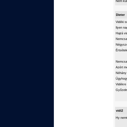
Nem küld
Dieter
Vidéki s
Ilyen na
Hajrá v
Nemcsa
Négysze
Értséte
Nemcsak
Azért m
Néhány 
Úgyhogy 
Vidékre 
Győzelm
vidi2
Hy nemt