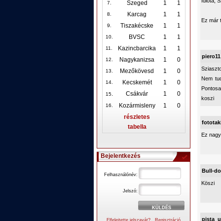
Idióta, 
Szeged
1
1
7.
Karcag
1
1
8.
Ez már 
Tiszakécske
1
1
9.
BVSC
1
1
10
.
Kazincbarcika
1
1
11.
piero11
Nagykanizsa
1
0
12
.
Sziaszt
Mezőkövesd
1
0
13.
Nem tud
Kecskemét
1
0
14.
Pontosan
.
Csákvár
1
0
15
koszi
Kozármisleny
1
0
16.
részletes
fototak
tabella
Ez nagy
Bejelentkezés
Bull-do
Felhasználónév:
Köszi
Jelszó:
pista_
Elfelejtette jelszavát?
Regisztráció