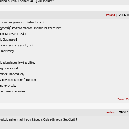
ené el valaki nekem az új vidi indulót?!
válasz
| 2006.1
rácok vagyunk és utáljuk Pestet!
gypofájú koszos várost, mondd ki szerethet!
idék Magyarország!
k Budapest!
r annyian vagyunk, hát
k már meg!
 a budapestieké a világ,
ég poroszkál,
vidéki hadosztály!
figyeljetek bunkó pestiek!
ne gyertek,
et nem szereztek!
:
Peet80 20
válasz
| 2006.1
udtok nekem adni egy képet a Csiziről mega Sebőkről?