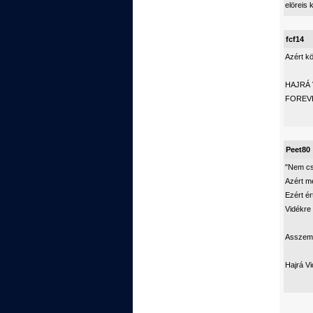
elöreis 
fcf14
Azért k
HAJRÁ 
FOREVE
Peet80
"Nem cs
Azért mé
Ezért é
Vidékre 
Asszem 
Hajrá Vi