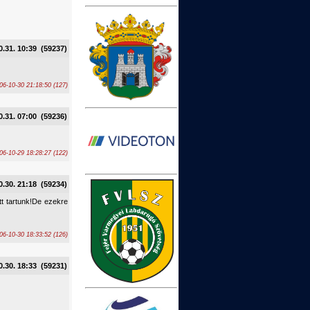
0.31. 10:39 (59237)
06-10-30 21:18:50 (127)
0.31. 07:00 (59236)
06-10-29 18:28:27 (122)
0.30. 21:18 (59234)
t tartunk!De ezekre
06-10-30 18:33:52 (126)
0.30. 18:33 (59231)