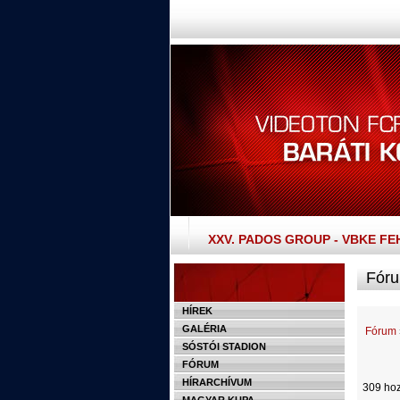
XXV. PADOS GROUP - VBKE F
Fóru
HÍREK
GALÉRIA
Fórum
SÓSTÓI STADION
FÓRUM
HÍRARCHÍVUM
309 hoz