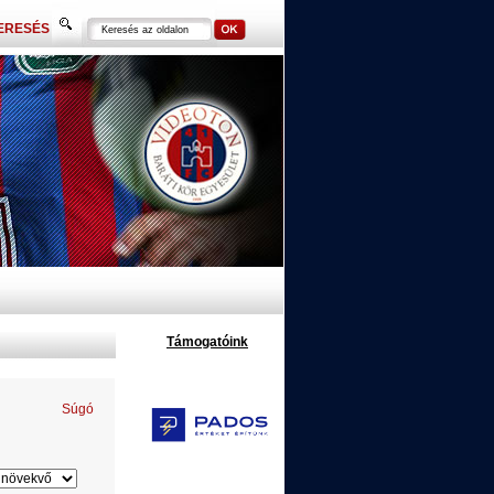
ERESÉS
Támogatóink
Súgó