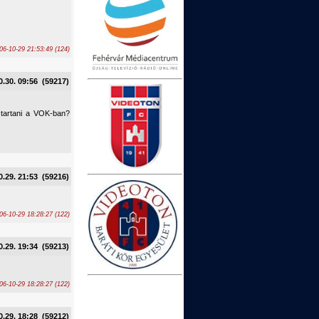
006-10-29 21:53:49 (124)
0.30. 09:56 (59217)
 tartani a VOK-ban?
0.29. 21:53 (59216)
06-10-29 18:28:27 (122)
0.29. 19:34 (59213)
06-10-29 18:28:27 (122)
0.29. 18:28 (59212)