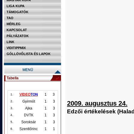
MAGYAR KUPA
LIGA KUPA
TÁMOGATÓK
TAO
MÉRLEG
KAPCSOLAT
PÁLYÁZATOK
LINK
VIDITIPPMIX
GÓLLÖVŐLISTA ÉS LAPOK
Tabella
VIDEO
TON
1
3
1.
Gyirmót
1
3
2009. augusztus 24.
2.
Ajka
1
3
3.
Edzői értékelések (Hala
DVTK
1
3
4.
Soroksár
1
3
5.
Szentlőrinc
1
1
6.