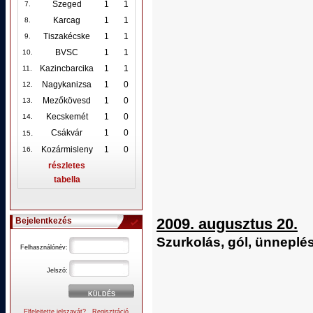
Szeged
1
1
7.
Karcag
1
1
8.
Tiszakécske
1
1
9.
BVSC
1
1
10
.
Kazincbarcika
1
1
11.
Nagykanizsa
1
0
12
.
Mezőkövesd
1
0
13.
Kecskemét
1
0
14.
.
Csákvár
1
0
15
Kozármisleny
1
0
16.
részletes
tabella
2009. augusztus 20.
Bejelentkezés
Szurkolás, gól, ünneplés
Felhasználónév:
Jelszó:
Elfelejtette jelszavát?
Regisztráció