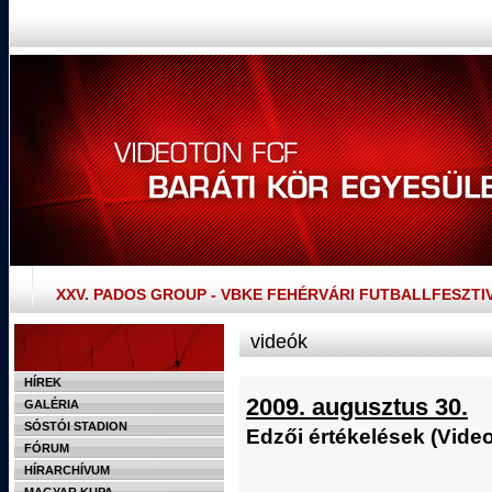
XXV. PADOS GROUP - VBKE FEHÉRVÁRI FUTBALLFESZTI
videók
HÍREK
2009. augusztus 30.
GALÉRIA
SÓSTÓI STADION
Edzői értékelések (Video
FÓRUM
HÍRARCHÍVUM