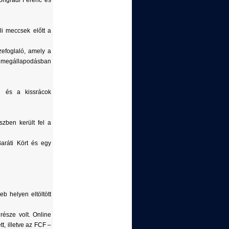
songrádi Ferenc és
li meccsek előtt a
zefoglaló, amely a
si megállapodásban
l és a kissrácok
zben került fel a
aráti Kört és egy
b helyen eltöltött
része volt. Online
, illetve az FCF –