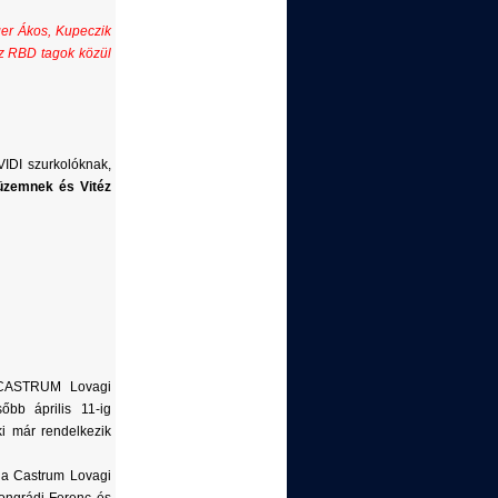
ger Ákos, Kupeczik
az RBD tagok közül
VIDI szurkolóknak,
züzemnek és Vitéz
a CASTRUM Lovagi
őbb április 11-ig
ki már rendelkezik
t a Castrum Lovagi