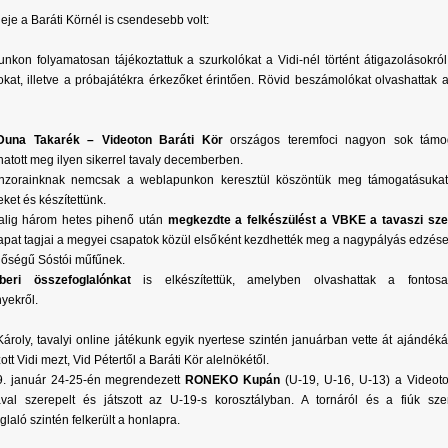
leje a Baráti Körnél is csendesebb volt:
nkon folyamatosan tájékoztattuk a szurkolókat a Vidi-nél történt átigazolásokról
okat, illetve a próbajátékra érkezőket érintően. Rövid beszámolókat olvashattak
Duna Takarék – Videoton Baráti Kör
országos teremfoci nagyon sok támog
hatott meg ilyen sikerrel tavaly decemberben.
nzorainknak nemcsak a weblapunkon keresztül köszöntük meg támogatásuka
eket és készítettünk.
alig három hetes pihenő után
megkezdte a felkészülést a VBKE a tavaszi sz
pat tagjai a megyei csapatok közül elsőként kezdhették meg a nagypályás edzés
nőségű Sóstói műfűnek.
eri összefoglalónkat
is elkészítettük, amelyben olvashattak a fontosab
yekről.
Károly, tavalyi online játékunk egyik nyertese szintén januárban vette át ajándéká
zott Vidi mezt, Vid Pétertől a Baráti Kör alelnökétől.
. január 24-25-én megrendezett
RONEKO Kupán
(U-19, U-16, U-13) a Videoton
val szerepelt és játszott az U-19-s korosztályban. A tornáról és a fiúk szer
glaló szintén felkerült a honlapra.