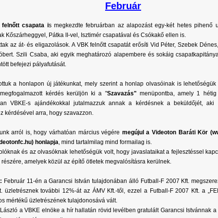
Február
felnőtt csapata i
s megkezdte februárban az alapozást egy-két hetes pihenő 
tak Kőszárheggyel, Pátka II-vel, Isztimér csapatával és Csókakő ellen is.
ttak az át- és eligazolások. A VBK felnőtt csapatát erősíti Vid Péter, Szebek Dén
bert. Szili Csaba, aki egyik meghatározó alapembere és sokáig csapatkapitánya
ött befejezi pályafutását.
ottuk a honlapon új játékunkat, mely szerint a honlap olvasóinak is lehetőségük
 megfogalmazott kérdés kerüljön ki a "
Szavazás"
menüpontba, amely 1 hétig 
an VBKE-s ajándékokkal jutalmazzuk annak a kérdésnek a beküldőjét, aki 
z kérdésével arra, hogy szavazzon.
tunk arról is, hogy várhatóan március végére
megújul a Videoton Baráti Kör (
eotonfc.hu) honlapja
, mind tartalmilag mind formailag is.
olóknak és az olvasóknak lehetőségük volt, hogy javaslataikat a fejlesztéssel kap
részére, amelyek közül az építő ötletek megvalósításra kerülnek.
:
Február 11-én a Garancsi István tulajdonában álló Futball-F 2007 Kft. megsz
ft. üzletrésznek további 12%-át az ÁMV Kft.-től, ezzel a Futball-F 2007 Kft. a „F
s mértékű üzletrészének tulajdonosává vált.
László a VBKE elnöke a hír hallatán rövid levélben gratulált Garancsi Istvánnak a