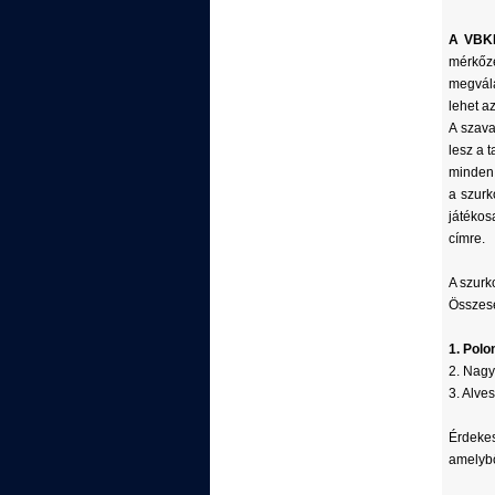
A VBKE
mérkőzé
megvála
lehet a
A szava
lesz a 
minden 
a szurk
játékos
címre.
A szurko
Összese
1. Polo
2. Nagy
3. Alve
Érdekes
amelybő