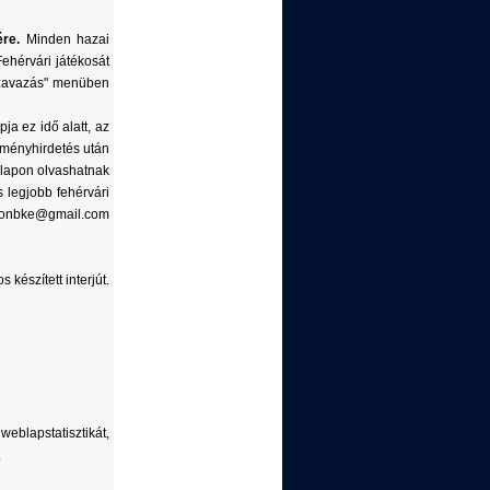
ére.
Minden hazai
ehérvári játékosát
"szavazás" menüben
ja ez idő alatt, az
dményhirdetés után
nlapon olvashatnak
 legjobb fehérvári
deotonbke@gmail.com
 készített interjút.
eblapstatisztikát,
.