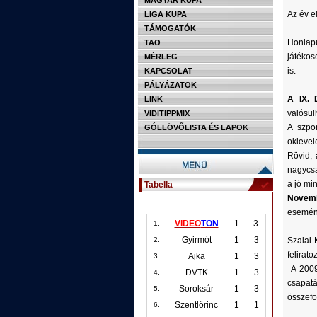
MAGYAR KUPA
Az év e
LIGA KUPA
TÁMOGATÓK
Honlapu
TAO
játékos
MÉRLEG
is.
KAPCSOLAT
PÁLYÁZATOK
A IX. 
LINK
valósul
VIDITIPPMIX
A szpo
GÓLLÖVŐLISTA ÉS LAPOK
oklevel
Rövid, 
nagycsa
a jó mi
Tabella
Novemb
esemén
VIDEO
TON
1
3
1.
Gyirmót
1
3
Szalai 
2.
felirato
Ajka
1
3
3.
A 2009
DVTK
1
3
4.
csapatá
Soroksár
1
3
5.
összefo
Szentlőrinc
1
1
6.