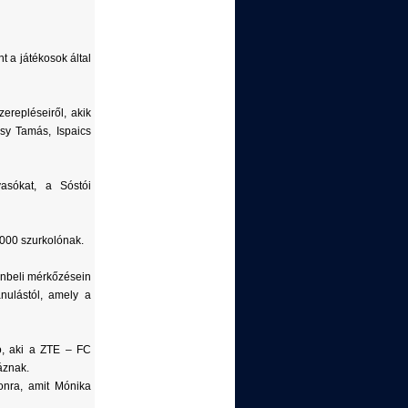
t a játékosok által
erepléseiről, akik
sy Tamás, Ispaics
vasókat, a Sóstói
1000 szurkolónak.
enbeli mérkőzésein
nulástól, amely a
ó, aki a ZTE – FC
áznak.
onra, amit Mónika