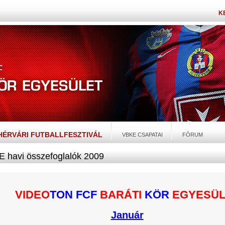
K
EHÉRVÁRI FUTBALLFESZTIVÁL
VBKE CSAPATAI
FÓRUM
 havi összefoglalók 2009
VIDEO
TON FCF
BARÁTI
KÖR
EGYESÜL
Január