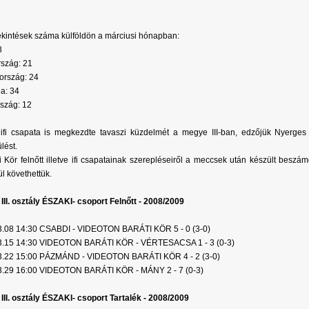
kintések száma külföldön a márciusi hónapban:
8
szág: 21
ország: 24
a: 34
szág: 12
fi csapata is megkezdte tavaszi küzdelmét a megye III-ban, edzőjük Nyerges I
lést.
i Kör felnőtt illetve ifi csapatainak szerepléseiről a meccsek után készült beszá
ül követhettük.
III. osztály ÉSZAKI- csoport Felnőtt - 2008/2009
3.08 14:30 CSABDI - VIDEOTON BARÁTI KÖR 5 - 0 (3-0)
3.15 14:30 VIDEOTON BARÁTI KÖR - VÉRTESACSA 1 - 3 (0-3)
3.22 15:00 PÁZMÁND - VIDEOTON BARÁTI KÖR 4 - 2 (3-0)
3.29 16:00 VIDEOTON BARÁTI KÖR - MÁNY 2 - 7 (0-3)
III. osztály ÉSZAKI- csoport Tartalék - 2008/2009