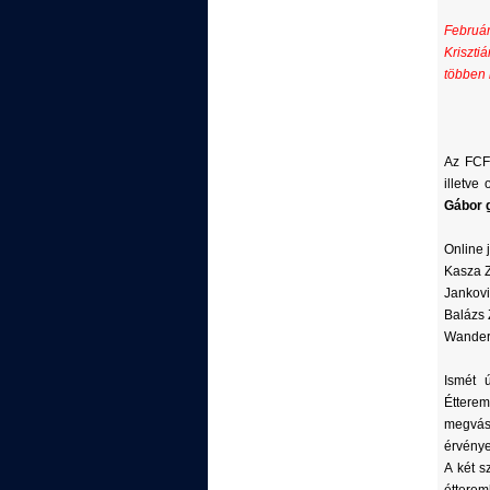
Február
Kriszti
többen 
Az FCF
illetve
Gábor 
Online 
Kasza Z
Jankovi
Balázs 
Wander
Ismét 
Éttere
megvásá
érvényes
A két s