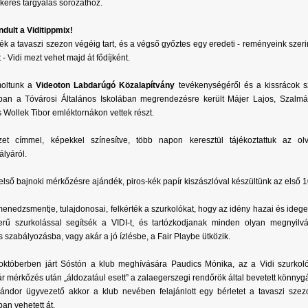
ikeres tárgyalás sorozathoz.
indult a Viditippmix!
ték a tavaszi szezon végéig tart, és a végső győztes egy eredeti - reményeink szerin
 - Vidi mezt vehet majd át fődíjként.
oltunk a
Videoton Labdarúgó Közalapítvány
tevékenységéről és a kissrácok sz
ban a Tóvárosi Általános Iskolában megrendezésre került Májer Lajos, Szalmá
s Wollek Tibor emléktornákon vettek részt.
zet címmel, képekkel színesítve, több napon keresztül tájékoztattuk az ol
ályáról.
 első bajnoki mérkőzésre ajándék, piros-kék papír kiszászlóval készültünk az első 
menedzsmentje, tulajdonosai, felkérték a szurkolókat, hogy az idény hazai és ideg
erű szurkolással segítsék a VIDI-t, és tartózkodjanak minden olyan megnyilvá
s szabályozásba, vagy akár a jó ízlésbe, a Fair Playbe ütközik.
októberben járt Sóstón a klub meghívására Paudics Mónika, az a Vidi szurkol
r mérkőzés után „áldozatául esett” a zalaegerszegi rendőrök által bevetett könnyg
ándor ügyvezető akkor a klub nevében felajánlott egy bérletet a tavaszi szez
ban vehetett át.