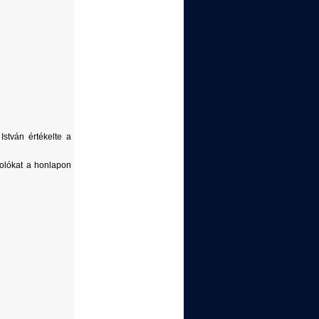
stván értékelte a
molókat a honlapon