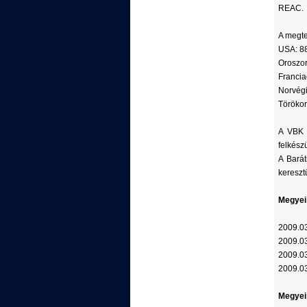
REAC.
A megte
USA: 8
Oroszor
Francia
Norvégi
Törökor
A VBK i
felkészü
A Barát
kereszt
Megyei 
2009.0
2009.0
2009.0
2009.0
Megyei 