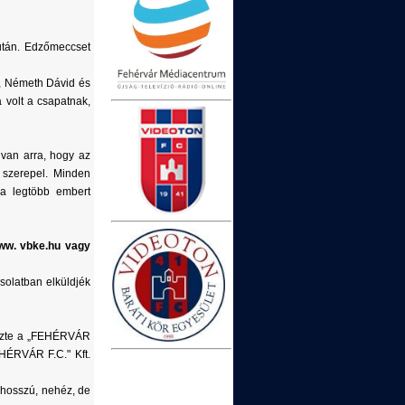
után. Edzőmeccset
es, Németh Dávid és
 volt a csapatnak,
 van arra, hogy az
szerepel. Minden
a legtöbb embert
www. vbke.hu vagy
csolatban elküldjék
erezte a „FEHÉRVÁR
EHÉRVÁR F.C." Kft.
 hosszú, nehéz, de