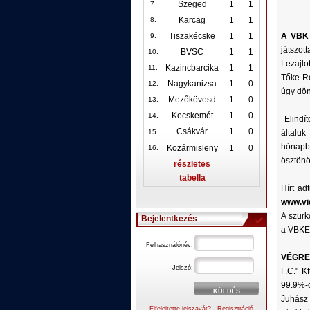
Szeged
1
1
7.
Karcag
1
1
8.
A VBK 
Tiszakécske
1
1
9.
játszot
BVSC
1
1
10
.
Lezajlo
Kazincbarcika
1
1
11.
Tőke Ró
Nagykanizsa
1
0
12
.
úgy dönt
Mezőkövesd
1
0
13.
Kecskemét
1
0
14.
Elindít
.
Csákvár
1
0
általuk
15
hónapb
Kozármisleny
1
0
16.
ösztönö
részletes
tabella
Hírt ad
www.vid
A szurk
Bejelentkezés
a VBKE 
Felhasználónév:
VÉGRE
Jelszó:
F.C." K
99.9%-o
Juhász 
Elfelejtette jelszavát?
Regisztráció