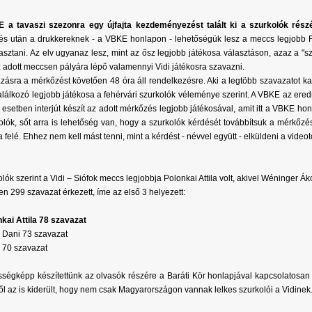
 a tavaszi szezonra egy újfajta kezdeményezést talált ki a szurkolók rész
s után a drukkereknek - a VBKE honlapon - lehetőségük lesz a meccs legjobb F
sztani. Az elv ugyanaz lesz, mint az ősz legjobb játékosa választáson, azaz a 
z adott meccsen pályára lépő valamennyi Vidi játékosra szavazni.
zásra a mérkőzést követően 48 óra áll rendelkezésre. Aki a legtöbb szavazatot kap
találkozó legjobb játékosa a fehérvári szurkolók véleménye szerint. A VBKE az ere
esetben interjút készít az adott mérkőzés legjobb játékosával, amit itt a VBKE ho
olók, sőt arra is lehetőség van, hogy a szurkolók kérdését továbbítsuk a mérkőzés
a felé. Ehhez nem kell mást tenni, mint a kérdést - névvel együtt - elküldeni a vi
lók szerint a Vidi – Siófok meccs legjobbja Polonkai Attila volt, akivel Wéninger Ákos
n 299 szavazat érkezett, íme az első 3 helyezett:
nkai Attila 78 szavazat
 Dani 73 szavazat
s 70 szavazat
ségképp készítettünk az olvasók részére a Baráti Kör honlapjával kapcsolatosan w
l az is kiderült, hogy nem csak Magyarországon vannak lelkes szurkolói a Vidinek