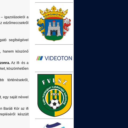
 – igazolásokról a
 az edzőmeccsekről
ató segítségével
t, hanem köszönő
ezonra.
Az ifi- és a
eket, köszönhetően
b történésekről,
t, egy saját névvel
 Baráti Kör az ifi
epléséről készült