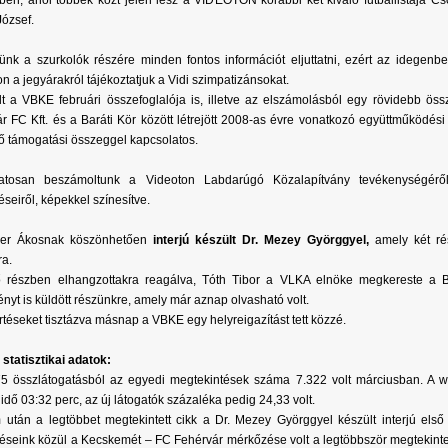
ben, ahol többek közt jelen lesz a VIDEOTON korábbi két kiváló futballistája C
ózsef.
ünk a szurkolók részére minden fontos információt eljuttatni, ezért az idegenbe
n a jegyárakról tájékoztatjuk a Vidi szimpatizánsokat.
lt a VBKE februári összefoglalója is, illetve az elszámolásból egy rövidebb öss
r FC Kft. és a Baráti Kör között létrejött 2008-as évre vonatkozó együttműködé
ő támogatási összeggel kapcsolatos.
atosan beszámoltunk a Videoton Labdarúgó Közalapítvány tevékenységérő
éseiről, képekkel színesítve.
er Ákosnak köszönhetően
interjú készült Dr. Mezey Györggyel,
amely két rés
a.
ő részben elhangzottakra reagálva, Tóth Tibor a VLKA elnöke megkereste a B
nyt is küldött részünkre, amely már aznap olvasható volt.
értéseket tisztázva másnap a VBKE egy helyreigazítást tett közzé.
statisztikai adatok:
5 összlátogatásból az egyedi megtekintések száma 7.322 volt márciusban. A we
 idő 03:32 perc, az új látogatók százaléka pedig 24,33 volt.
 után a legtöbbet megtekintett cikk a Dr. Mezey Györggyel készült interjú első 
téseink közül a Kecskemét – FC Fehérvár mérkőzése volt a legtöbbször megtekintett