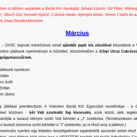
ban is többen segítették a Baráti Kör munkáját: Juhász László, Vid Péter, Wénin
án, Obuch Zoli, Horváth Győző, Császár István, Nyerges István, Simon Csaba és 
is, Izsay Donátot kiemelve.
Március
 – DVSC bajnoki mérkőzésre ismét
ajándék papír kis zászlóval
készültünk a 
 online játékunk nyereményei is bűvöltek, köszönhetően a
Zrínyi Utcai Cukrás
gyógymasszőrnek.
játékunk nyertesei:
oltán
cs Judit
Zoltán
er János
új játékkal jelentkeztünk: A Videoton Baráti Kör Egyesület vezetősége - 
mmel közösen -
két Vidi szurkolót fog kisorsolni,
azok közül, akik legkés
rolják a tavaszi idényre szóló Vidi bérletet a „J” szektorba. (Természetesen a
 tavaszi szezonra szóló bérlettel a "J" szektorba, az is részt vesz a játékon.)
zerencsés nyertes egy kötetlen beszélgetéssel egybekötött vacsorán vehet rész