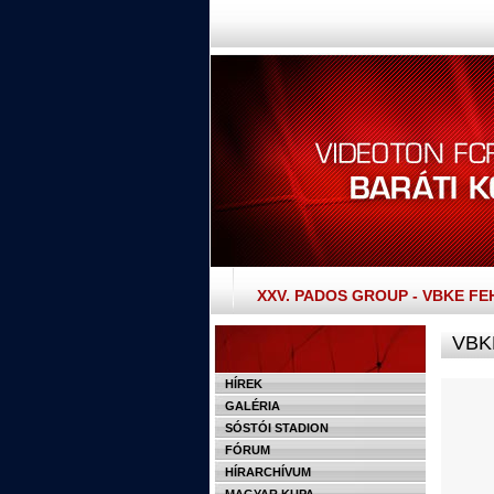
XXV. PADOS GROUP - VBKE F
VBKE
HÍREK
GALÉRIA
SÓSTÓI STADION
FÓRUM
HÍRARCHÍVUM