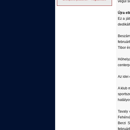
végül s
Újra el
Ez a já
dedikált
Beszám
február
Tibor é
Hóhely
centerp
Az idei
A klub 
sportsz
hatályo
Tavaly 
Fehérvá
Berzi S
február