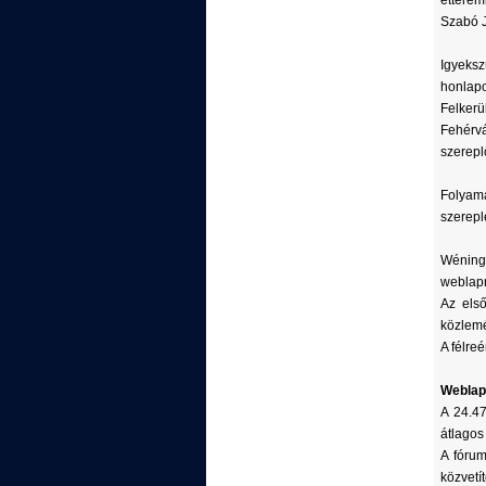
étterem
Szabó J
Igyeksz
honlapo
Felkerü
Fehérvá
szerepl
Folyam
szerepl
Wéning
weblapr
Az els
közlemé
A félre
Weblap 
A 24.47
átlagos
A fórum
közvetí