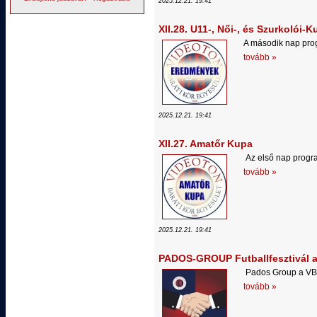
2025.12.21. 19:41
XII.28. U11-, Női-, és Szurkolói-
A második nap pro
tovább »
2025.12.21. 19:41
XII.27. Amatőr Kupa
Az első nap progr
tovább »
2025.12.21. 19:41
PADOS-GROUP Futballfesztivál a 
Pados Group a VBKE
tovább »