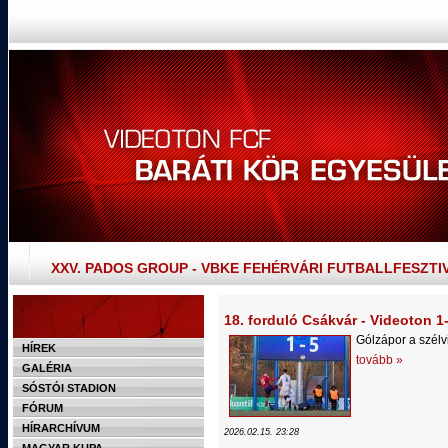
XXV. PADOS GROUP - VBKE FEHÉRVÁRI FUTBALLFESZTI
18. forduló Csákvár - Videoton 1
Gólzápor a szél
HÍREK
tovább »
GALÉRIA
SÓSTÓI STADION
FÓRUM
HÍRARCHÍVUM
2026.02.15. 23:28