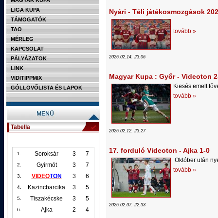
MAGYAR KUPA
LIGA KUPA
Nyári - Téli játékosmozgások 20
TÁMOGATÓK
TAO
tovább »
MÉRLEG
KAPCSOLAT
2026.02.14. 23:06
PÁLYÁZATOK
LINK
Magyar Kupa : Győr - Videoton 2
VIDITIPPMIX
Kiesés emelt főv
GÓLLÖVŐLISTA ÉS LAPOK
tovább »
Tabella
2026.02.12. 23:27
17. forduló Videoton - Ajka 1-0
Soroksár
3
7
1.
Október után nyer
Gyirmót
3
7
2.
tovább »
VIDEO
TON
3
6
3.
Kazincbarcika
3
5
4.
Tiszakécske
3
5
5.
2026.02.07. 22:33
Ajka
2
4
6.