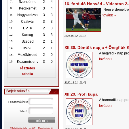
Szentlőrinc
2
4
7.
16. forduló Honvéd - Videoton 2-
Kecskemét
3
4
8.
Nem érdemelt ve
Nagykanizsa
3
3
tovább »
9.
Csákvár
3
3
10
.
DVTK
2
3
11.
Karcag
3
3
12
.
2026.02.02. 23:11
Szeged
2
1
13.
XII.30. Döntők napja + Öregfiúk 
BVSC
2
1
14.
A negyedik nap pr
.
Mezőkövesd
2
0
15
tovább »
Kozármisleny
3
0
16.
részletes
tabella
2025.12.21. 19:41
Bejelentkezés
XII.29. Profi kupa
A harmadik nap pr
Felhasználónév:
tovább »
Jelszó:
Elfelejtette jelszavát?
Regisztráció