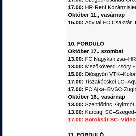
17.00:
HR-Rent Kozármisle
Október 11., vasárnap
15.00:
Aqvital FC Csákvár
10. FORDULÓ
Október 17., szombat
13.00:
FC Nagykanizsa–HR-
13.00:
Mezőkövesd Zsóry 
15.00:
Diósgyőri VTK–Kolor
17.00:
Tiszakécskei LC–Aqv
17.00:
FC Ajka–BVSC-Zugl
Október 18., vasárnap
13.00:
Szentlőrinc–Gyirmót
13.00:
Karcagi SC–Szeged-
17.00: Soroksár SC–Video
11. FORDULÓ