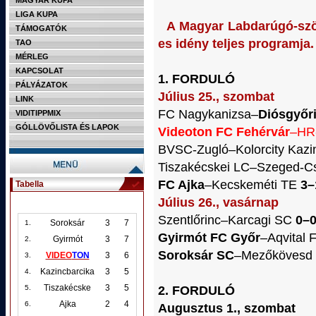
MAGYAR KUPA
LIGA KUPA
A Magyar Labdarúgó-szöv
TÁMOGATÓK
es idény teljes programja.
TAO
MÉRLEG
KAPCSOLAT
1. FORDULÓ
PÁLYÁZATOK
Július 25., szombat
LINK
FC Nagykanizsa–
Diósgyőr
VIDITIPPMIX
GÓLLÖVŐLISTA ÉS LAPOK
Videoton FC Fehérvár
–HR
BVSC-Zugló–Kolorcity Kazi
Tiszakécskei LC–Szeged-C
FC Ajka
–Kecskeméti TE
3–
Tabella
Július 26., vasárnap
Szentlőrinc–Karcagi SC
0–
Soroksár
3
7
1.
Gyirmót FC Győr
–Aqvital
Gyirmót
3
7
2.
Soroksár SC
–Mezőkövesd
VIDEO
TON
3
6
3.
Kazincbarcika
3
5
4.
Tiszakécske
3
5
2. FORDULÓ
5.
Ajka
2
4
6.
Augusztus 1., szombat