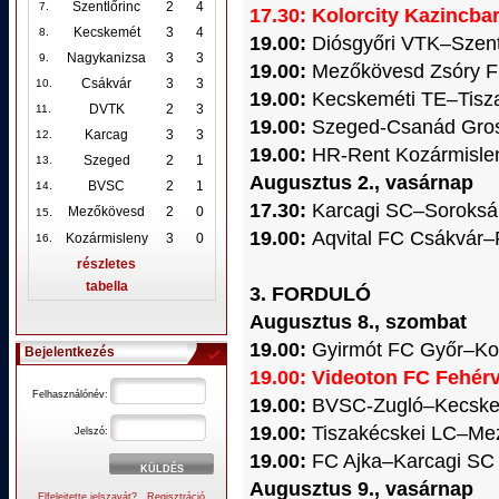
Szentlőrinc
2
4
7.
17.30: Kolorcity Kazincb
Kecskemét
3
4
8.
19.00:
Diósgyőri VTK–Szent
Nagykanizsa
3
3
9.
19.00:
Mezőkövesd Zsóry 
Csákvár
3
3
10
.
19.00:
Kecskeméti TE–Tisz
DVTK
2
3
11.
19.00:
Szeged-Csanád Gro
Karcag
3
3
12
.
19.00:
HR-Rent Kozármisle
Szeged
2
1
13.
Augusztus 2., vasárnap
BVSC
2
1
14.
17.30:
Karcagi SC–Soroksá
.
Mezőkövesd
2
0
15
19.00:
Aqvital FC Csákvár
Kozármisleny
3
0
16.
részletes
tabella
3. FORDULÓ
Augusztus 8., szombat
19.00:
Gyirmót FC Győr–Kol
Bejelentkezés
19.00: Videoton FC Fehé
Felhasználónév:
19.00:
BVSC-Zugló–Kecske
19.00:
Tiszakécskei LC–Me
Jelszó:
19.00:
FC Ajka–Karcagi SC
Augusztus 9., vasárnap
Elfelejtette jelszavát?
Regisztráció