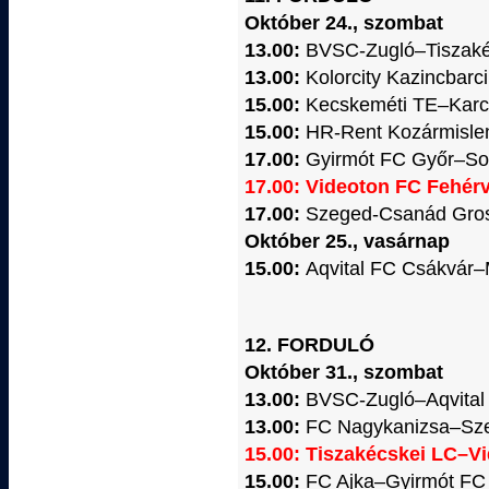
Október 24., szombat
13.00:
BVSC-Zugló–Tiszaké
13.00:
Kolorcity Kazincbar
15.00:
Kecskeméti TE–Karc
15.00:
HR-Rent Kozármislen
17.00:
Gyirmót FC Győr–So
17.00: Videoton FC Fehér
17.00:
Szeged-Csanád Gros
Október 25., vasárnap
15.00:
Aqvital FC Csákvár
12. FORDULÓ
Október 31., szombat
13.00:
BVSC-Zugló–Aqvital
13.00:
FC Nagykanizsa–Sz
15.00: Tiszakécskei LC–V
15.00:
FC Ajka–Gyirmót FC