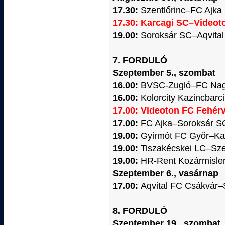
17.30:
Szentlőrinc–FC Ajka
17.30: Karcagi SC–Videot
19.00:
Soroksár SC–Aqvita
7. FORDULÓ
Szeptember 5., szombat
16.00:
BVSC-Zugló–FC Nag
16.00:
Kolorcity Kazincbar
17.00: Videoton FC Fehér
17.00:
FC Ajka–Soroksár S
19.00:
Gyirmót FC Győr–Ka
19.00:
Tiszakécskei LC–Sze
19.00:
HR-Rent Kozármisle
Szeptember 6., vasárnap
17.00:
Aqvital FC Csákvár
8. FORDULÓ
Szeptember 19., szombat