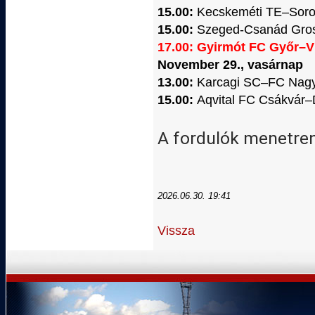
15.00:
Kecskeméti TE–Soro
15.00:
Szeged-Csanád Gros
17.00: Gyirmót FC Győr–V
November 29., vasárnap
13.00:
Karcagi SC–FC Nagy
15.00:
Aqvital FC Csákvár–
A fordulók menetre
2026.06.30. 19:41
Vissza