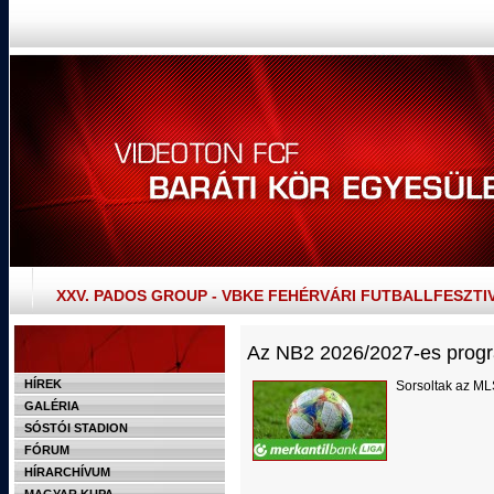
XXV. PADOS GROUP - VBKE FEHÉRVÁRI FUTBALLFESZTI
Az NB2 2026/2027-es prog
HÍREK
Sorsoltak az M
GALÉRIA
SÓSTÓI STADION
FÓRUM
HÍRARCHÍVUM