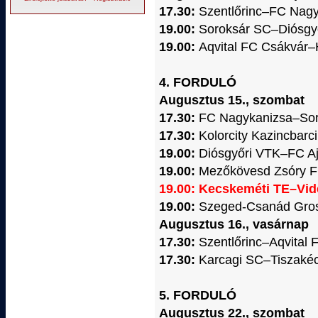
17.30:
Szentlőrinc–FC Nag
19.00:
Soroksár SC–Diósgy
19.00:
Aqvital FC Csákvár
4. FORDULÓ
Augusztus 15., szombat
17.30:
FC Nagykanizsa–So
17.30:
Kolorcity Kazincbar
19.00:
Diósgyőri VTK–FC A
19.00:
Mezőkövesd Zsóry 
19.00: Kecskeméti TE–Vid
19.00:
Szeged-Csanád Gros
Augusztus 16., vasárnap
17.30:
Szentlőrinc–Aqvital
17.30:
Karcagi SC–Tiszaké
5. FORDULÓ
Augusztus 22., szombat