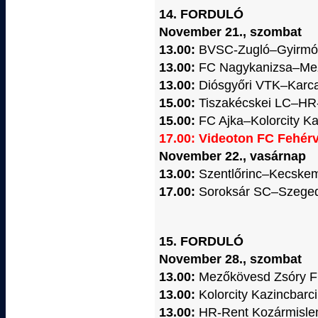
14. FORDULÓ
November 21., szombat
13.00:
BVSC-Zugló–Gyirmó
13.00:
FC Nagykanizsa–Me
13.00:
Diósgyőri VTK–Karc
15.00:
Tiszakécskei LC–HR
15.00:
FC Ajka–Kolorcity K
17.00: Videoton FC Fehér
November 22., vasárnap
13.00:
Szentlőrinc–Kecskem
17.00:
Soroksár SC–Szeged
15. FORDULÓ
November 28., szombat
13.00:
Mezőkövesd Zsóry F
13.00:
Kolorcity Kazincbar
13.00:
HR-Rent Kozármisl