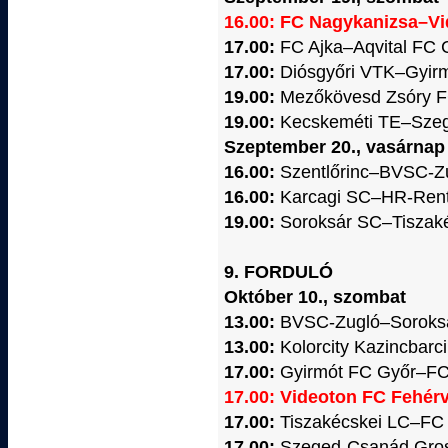
16.00: FC Nagykanizsa–Vi
17.00:
FC Ajka–Aqvital FC 
17.00:
Diósgyőri VTK–Gyir
19.00:
Mezőkövesd Zsóry FC
19.00:
Kecskeméti TE–Szeg
Szeptember 20., vasárnap
16.00:
S
zentlőrinc–BVSC-Z
16.00:
Karcagi SC–HR-Rent
19.00:
Soroksár SC–Tiszak
9. FORDULÓ
Október 10., szombat
13.00:
BVSC-Zugló–Soroks
13.00:
Kolorcity Kazincbar
17.00:
Gyirmót FC Győr–FC
17.00: Videoton FC Fehér
17.00:
Tiszakécskei LC–FC 
17.00:
Szeged-Csanád Gro