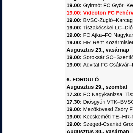
19.00:
Gyirmót FC Győr–Ke
19.00: Videoton FC Fehé
19.00:
BVSC-Zugló–Karcag
19.00:
Tiszakécskei LC–Dió
19.00:
FC Ajka–FC Nagykan
19.00:
HR-Rent Kozármisle
Augusztus 23., vasárnap
19.00:
Soroksár SC–Szentlő
19.00:
Aqvital FC Csákvár–
6. FORDULÓ
Augusztus 29., szombat
17.30:
FC Nagykanizsa–Tis
17.30:
Diósgyőri VTK–BVS
19.00:
Mezőkövesd Zsóry F
19.00:
Kecskeméti TE–HR-R
19.00:
Szeged-Csanád Gros
Augusztus 30., vasárnap