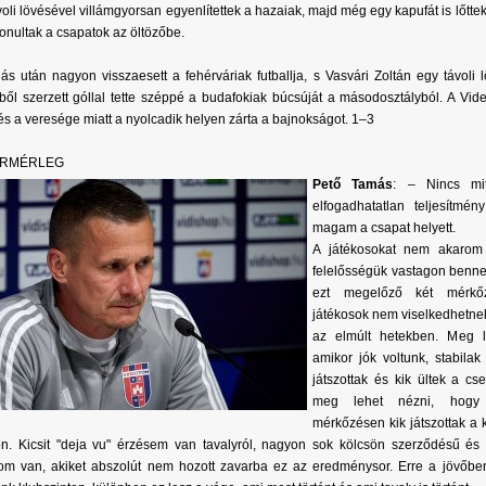
voli lövésével villámgyorsan egyenlítettek a hazaiak, majd még egy kapufát is lőttek
vonultak a csapatok az öltözőbe.
lás után nagyon visszaesett a fehérváriak futballja, s Vasvári Zoltán egy távoli 
ből szerzett góllal tette széppé a budafokiak búcsúját a másodosztályból. A Vide
, és a veresége miatt a nyolcadik helyen zárta a bajnokságot. 1–3
ERMÉRLEG
Pető Tamás
: – Nincs mi
elfogadhatatlan teljesítmén
magam a csapat helyett.
A játékosokat nem akarom 
felelősségük vastagon benne
ezt megelőző két mérkőz
játékosok nem viselkedhetnek
az elmúlt hetekben. Meg l
amikor jók voltunk, stabilak
játszottak és kik ültek a c
meg lehet nézni, hogy
mérkőzésen kik játszottak a 
n. Kicsit "deja vu" érzésem van tavalyról, nagyon sok kölcsön szerződésű és 
om van, akiket abszolút nem hozott zavarba ez az eredménysor. Erre a jövőbe