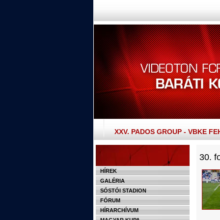
XXV. PADOS GROUP - VBKE F
30. f
HÍREK
GALÉRIA
SÓSTÓI STADION
FÓRUM
HÍRARCHÍVUM