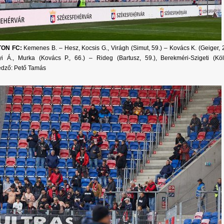
TON FC:
Kemenes B. – Hesz, Kocsis G., Virágh (Simut, 59.) – Kovács K. (Geiger, 2
i Á., Murka (Kovács P., 66.) – Rideg (Bartusz, 59.), Berekméri-Szigeti (Köl
edző: Pető Tamás