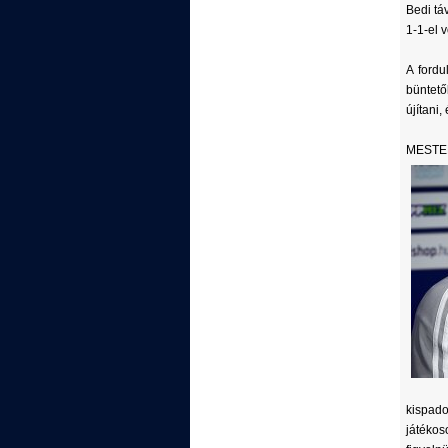
Bedi tá
1-1-el 
A fordu
büntető
újítani
MEST
kispado
játékos