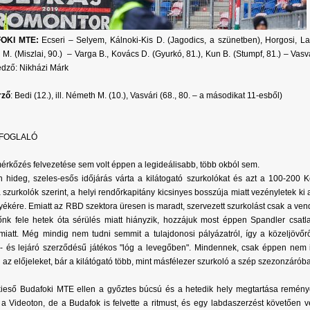
OKI MTE:
Ecseri – Selyem, Kálnoki-Kis D. (Jagodics, a szünetben), Horgosi, L
M. (Miszlai, 90.) – Varga B., Kovács D. (Gyurkó, 81.), Kun B. (Stumpf, 81.) – Vasvá
dző: Nikházi Márk
rző
: Bedi (12.), ill. Németh M. (10.), Vasvári (68., 80. – a másodikat 11-esből)
FOGLALÓ
érkőzés felvezetése sem volt éppen a legideálisabb, több okból sem.
 hideg, szeles-esős időjárás várta a kilátogató szurkolókat és azt a 100-200 K
a szurkolók szerint, a helyi rendőrkapitány kicsinyes bosszúja miatt vezényletek ki
yékére. Emiatt az RBD szektora üresen is maradt, szervezett szurkolást csak a ven
nk fele hetek óta sérülés miatt hiányzik, hozzájuk most éppen Spandler csatl
s miatt. Még mindig nem tudni semmit a tulajdonosi pályázatról, így a közeljövőr
- és lejáró szerződésű játékos "lóg a levegőben". Mindennek, csak éppen nem i
 az előjeleket, bár a kilátógató több, mint másfélezer szurkoló a szép szezonzáró
kieső Budafoki MTE ellen a győztes búcsú és a hetedik hely megtartása remén
 a Videoton, de a Budafok is felvette a ritmust, és egy labdaszerzést követően ve