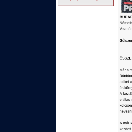
BUDAF
Németh 
Vezetőe
Gólsze
ÖSSZE
Már a m
Bántóan
akiket 
és körn
A kezdő
eltiltá
kölcsön
nevezni
A már 
kezdett