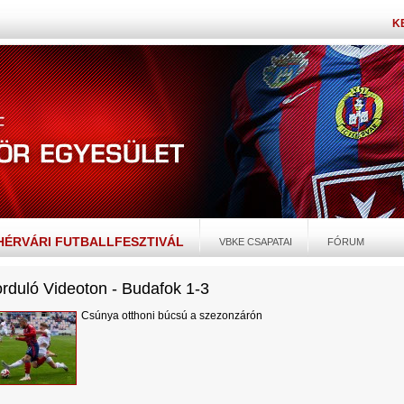
K
EHÉRVÁRI FUTBALLFESZTIVÁL
VBKE CSAPATAI
FÓRUM
orduló Videoton - Budafok 1-3
Csúnya otthoni búcsú a szezonzárón