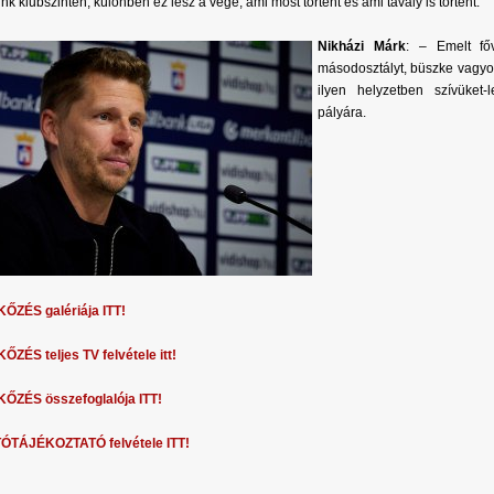
nk klubszinten, különben ez lesz a vége, ami most történt és ami tavaly is történt.
Nikházi Márk
: – Emelt fő
másodosztályt, büszke vagyo
ilyen helyzetben szívüket-l
pályára.
ŐZÉS galériája ITT!
ZÉS teljes TV felvétele itt!
ŐZÉS összefoglalója ITT!
ÓTÁJÉKOZTATÓ felvétele ITT!