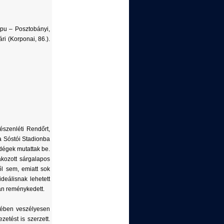
apu – Posztobányi,
ri (Korponai, 86.).
észenléti Rendőrt,
 a Sóstói Stadionba
dégek mutattak be.
akozott sárgalapos
ől sem, emiatt sok
deálisnak lehetett
ban reménykedett.
yében veszélyesen
zetést is szerzett.