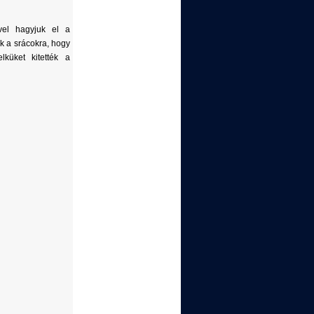
vel hagyjuk el a
k a srácokra, hogy
elküket kitették a