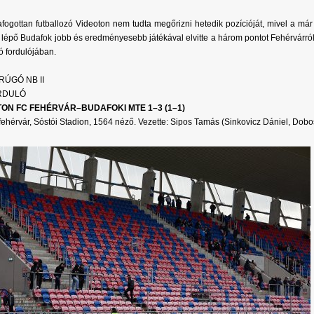
afogottan futballozó Videoton nem tudta megőrizni hetedik pozícióját, mivel a má
 lépő Budafok jobb és eredményesebb játékával elvitte a három pontot Fehérvárról
ró fordulójában.
ÚGÓ NB II
ORDULÓ
TON FC FEHÉRVÁR–BUDAFOKI MTE 1–3 (1–1)
ehérvár, Sóstói Stadion, 1564 néző. Vezette: Sipos Tamás (Sinkovicz Dániel, Dobo