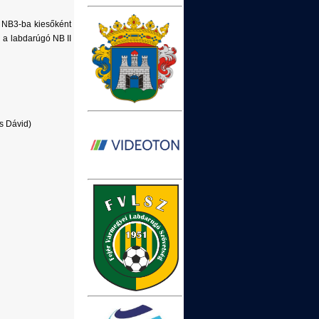
r NB3-ba kiesőként
 a labdarúgó NB II
s Dávid)