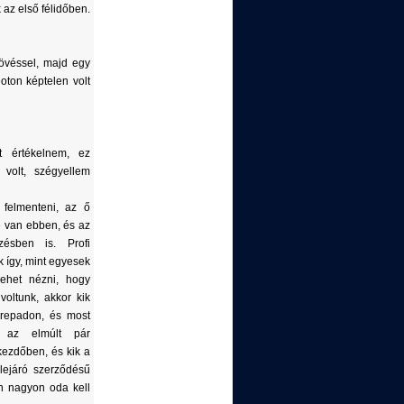
 az első félidőben.
lövéssel, majd egy
oton képtelen volt
t értékelnem, ez
y volt, szégyellem
felmenteni, az ő
 van ebben, és az
ésben is. Profi
 így, mint egyesek
ehet nézni, hogy
 voltunk, akkor kik
serepadon, és most
 az elmúlt pár
kezdőben, és kik a
lejáró szerződésű
n nagyon oda kell