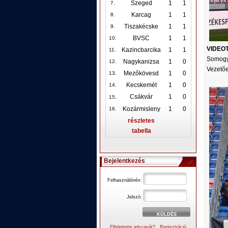
Szeged
1
1
7.
Karcag
1
1
8.
Tiszakécske
1
1
9.
BVSC
1
1
10
.
VIDEO
Kazincbarcika
1
1
11.
Somogy
Nagykanizsa
1
0
12
.
Vezető
Mezőkövesd
1
0
13.
Kecskemét
1
0
14.
.
Csákvár
1
0
15
Kozármisleny
1
0
16.
részletes
tabella
Bejelentkezés
Felhasználónév:
Jelszó:
Elfelejtette jelszavát?
Regisztráció