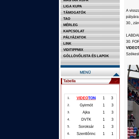
MAGYAR KUPA
LIGA KUPA
A vissz
TÁMOGATÓK
pályára
TAO
30., zá
MÉRLEG
KAPCSOLAT
LABDAR
PÁLYÁZATOK
30. F
LINK
VIDEO
VIDITIPPMIX
Székesf
GÓLLÖVŐLISTA ÉS LAPOK
Tabella
VIDEO
TON
1
3
1.
Gyirmót
1
3
2.
Ajka
1
3
3.
DVTK
1
3
4.
Soroksár
1
3
5.
Szentlőrinc
1
1
6.