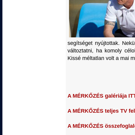
segítséget nyújtottak. Nekü
változtatni, ha komoly cél
Kissé méltatlan volt a mai 
A MÉRKŐZÉS galériája IT
A MÉRKŐZÉS teljes TV felv
A MÉRKŐZÉS összefoglaló