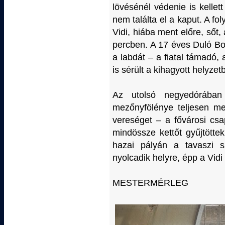
lövésénél védenie is kelle
nem találta el a kaput. A fo
Vidi, hiába ment előre, sőt,
percben. A 17 éves Duló Bo
a labdát – a fiatal támadó,
is sérült a kihagyott helyzet
Az utolsó negyedórában
mezőnyfölénye teljesen me
vereséget – a fővárosi cs
mindössze kettőt gyűjtött
hazai pályán a tavaszi sz
nyolcadik helyre, épp a Vid
MESTERMÉRLEG