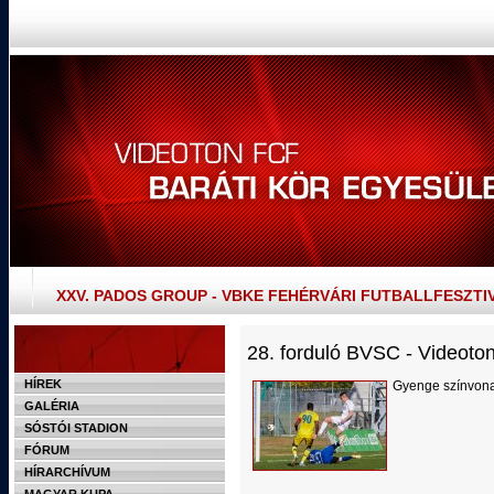
XXV. PADOS GROUP - VBKE FEHÉRVÁRI FUTBALLFESZTI
28. forduló BVSC - Videoton
HÍREK
Gyenge színvona
GALÉRIA
SÓSTÓI STADION
FÓRUM
HÍRARCHÍVUM