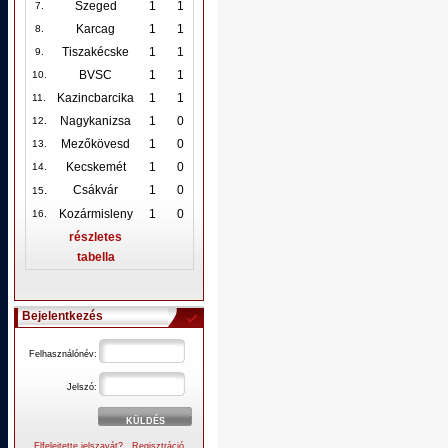
Szeged
1
1
7.
Karcag
1
1
8.
Tiszakécske
1
1
9.
BVSC
1
1
10
.
Kazincbarcika
1
1
11.
Nagykanizsa
1
0
12
.
Mezőkövesd
1
0
13.
Kecskemét
1
0
14.
.
Csákvár
1
0
15
Kozármisleny
1
0
16.
részletes
tabella
Bejelentkezés
Felhasználónév:
Jelszó:
Elfelejtette jelszavát?
Regisztráció