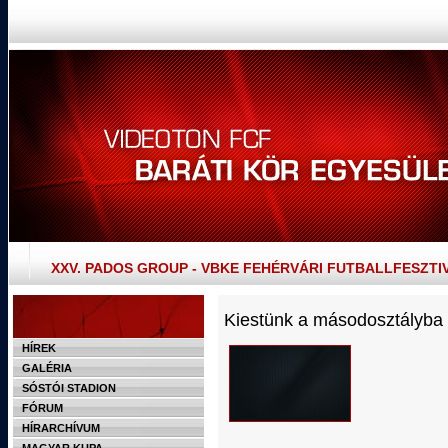
XXV. PADOS GROUP - VBKE FEHÉRVÁRI FUTBALLFESZTI
Kiestünk a másodosztályba
HÍREK
GALÉRIA
SÓSTÓI STADION
FÓRUM
HÍRARCHÍVUM