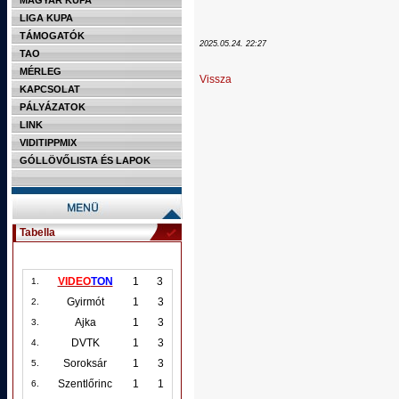
MAGYAR KUPA
LIGA KUPA
TÁMOGATÓK
2025.05.24. 22:27
TAO
MÉRLEG
Vissza
KAPCSOLAT
PÁLYÁZATOK
LINK
VIDITIPPMIX
GÓLLÖVŐLISTA ÉS LAPOK
Tabella
VIDEO
TON
1
3
1.
Gyirmót
1
3
2.
Ajka
1
3
3.
DVTK
1
3
4.
Soroksár
1
3
5.
Szentlőrinc
1
1
6.