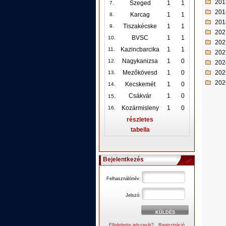
201
Szeged
1
1
7.
201
Karcag
1
1
8.
201
Tiszakécske
1
1
9.
202
BVSC
1
1
10
.
202
Kazincbarcika
1
1
11.
202
Nagykanizsa
1
0
12
.
202
202
Mezőkövesd
1
0
13.
202
Kecskemét
1
0
14.
.
Csákvár
1
0
15
Kozármisleny
1
0
16.
részletes
tabella
Bejelentkezés
Felhasználónév:
Jelszó:
Elfelejtette jelszavát?
Regisztráció