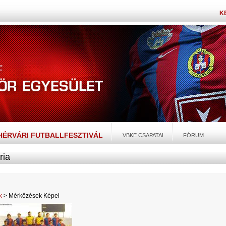
K
EHÉRVÁRI FUTBALLFESZTIVÁL
VBKE CSAPATAI
FÓRUM
ria
k
> Mérkőzések Képei