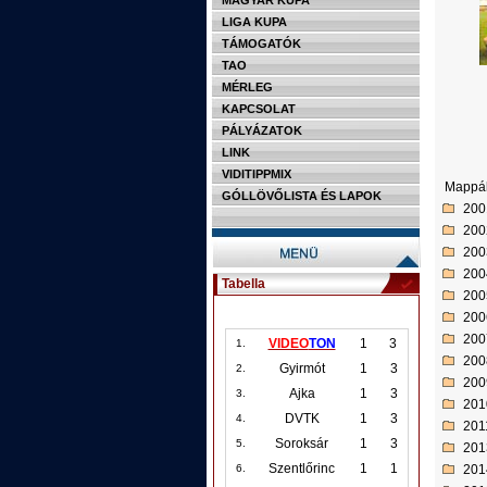
MAGYAR KUPA
LIGA KUPA
TÁMOGATÓK
TAO
MÉRLEG
KAPCSOLAT
PÁLYÁZATOK
LINK
VIDITIPPMIX
Mappá
GÓLLÖVŐLISTA ÉS LAPOK
200
200
200
200
Tabella
200
200
200
VIDEO
TON
1
3
1.
200
Gyirmót
1
3
2.
200
Ajka
1
3
3.
201
DVTK
1
3
4.
201
Soroksár
1
3
5.
201
Szentlőrinc
1
1
201
6.