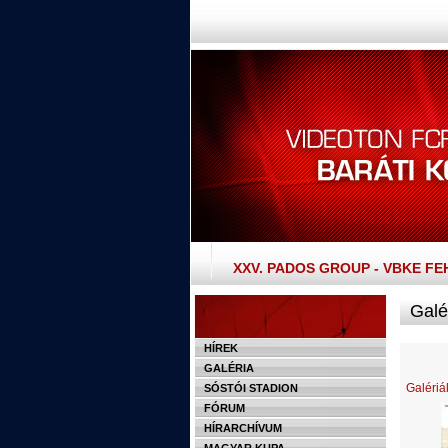
XXV. PADOS GROUP - VBKE F
Galé
HÍREK
GALÉRIA
Galériá
SÓSTÓI STADION
FÓRUM
HÍRARCHÍVUM