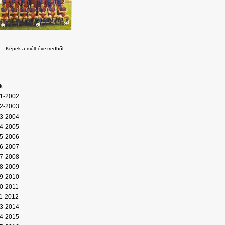
Képek a múlt évezredből
k
1-2002
2-2003
3-2004
4-2005
5-2006
6-2007
7-2008
8-2009
9-2010
0-2011
1-2012
3-2014
4-2015