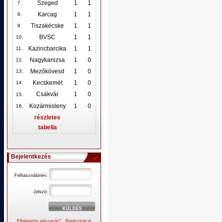
Szeged
1
1
7.
Karcag
1
1
8.
Tiszakécske
1
1
9.
BVSC
1
1
10
.
Kazincbarcika
1
1
11.
Nagykanizsa
1
0
12
.
Mezőkövesd
1
0
13.
Kecskemét
1
0
14.
.
Csákvár
1
0
15
Kozármisleny
1
0
16.
részletes
tabella
Bejelentkezés
Felhasználónév:
Jelszó:
Elfelejtette jelszavát?
Regisztráció