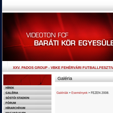
XXV. PADOS GROUP - VBKE FEHÉRVÁRI FUTBALLFESZTI
Galéria
HÍREK
Galériák
>
Események
> FEZEN 2008.
GALÉRIA
SÓSTÓI STADION
FÓRUM
HÍRARCHÍVUM