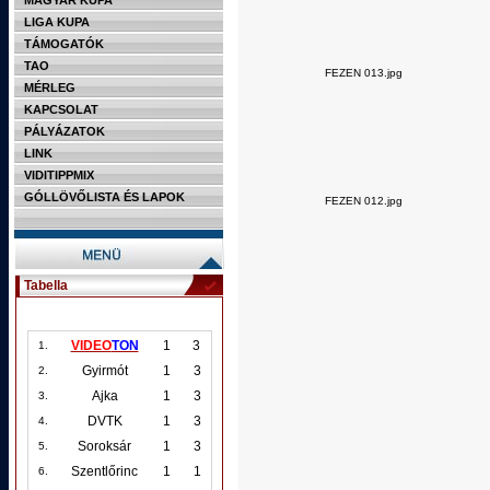
MAGYAR KUPA
LIGA KUPA
TÁMOGATÓK
TAO
FEZEN 013.jpg
MÉRLEG
KAPCSOLAT
PÁLYÁZATOK
LINK
VIDITIPPMIX
GÓLLÖVŐLISTA ÉS LAPOK
FEZEN 012.jpg
Tabella
VIDEO
TON
1
3
1.
Gyirmót
1
3
2.
Ajka
1
3
3.
DVTK
1
3
4.
Soroksár
1
3
5.
Szentlőrinc
1
1
6.