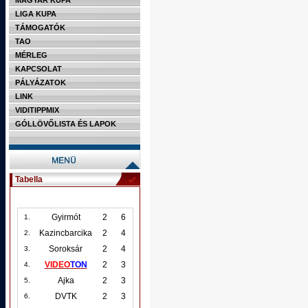
MAGYAR KUPA
LIGA KUPA
TÁMOGATÓK
TAO
MÉRLEG
KAPCSOLAT
PÁLYÁZATOK
LINK
VIDITIPPMIX
GÓLLÖVŐLISTA ÉS LAPOK
Tabella
Gyirmót
2
6
1.
Kazincbarcika
2
4
2.
Soroksár
2
4
3.
VIDEO
TON
2
3
4.
Ajka
2
3
5.
DVTK
2
3
6.