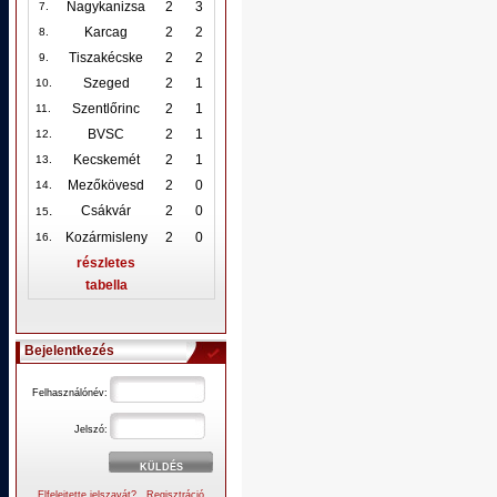
Nagykanizsa
2
3
7.
Karcag
2
2
8.
Tiszakécske
2
2
9.
Szeged
2
1
10
.
Szentlőrinc
2
1
11.
BVSC
2
1
12
.
Kecskemét
2
1
13.
Mezőkövesd
2
0
14.
.
Csákvár
2
0
15
Kozármisleny
2
0
16.
részletes
tabella
Bejelentkezés
Felhasználónév:
Jelszó:
Elfelejtette jelszavát?
Regisztráció