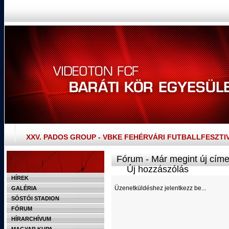
XXV. PADOS GROUP - VBKE FEHÉRVÁRI FUTBALLFESZTI
Fórum - Már megint új cím
Új hozzászólás
HÍREK
Üzenetküldéshez jelentkezz be...
GALÉRIA
SÓSTÓI STADION
FÓRUM
HÍRARCHÍVUM