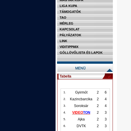
MAGYAR KUPA
LIGA KUPA
TÁMOGATÓK
TAO
MÉRLEG
KAPCSOLAT
PÁLYÁZATOK
LINK
VIDITIPPMIX
GÓLLÖVŐLISTA ÉS LAPOK
Tabella
Gyirmót
2
6
1.
Kazincbarcika
2
4
2.
Soroksár
2
4
3.
VIDEO
TON
2
3
4.
Ajka
2
3
5.
DVTK
2
3
6.