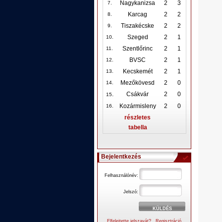
Nagykanizsa
2
3
7.
Karcag
2
2
8.
Tiszakécske
2
2
9.
Szeged
2
1
10
.
Szentlőrinc
2
1
11.
BVSC
2
1
12
.
Kecskemét
2
1
13.
Mezőkövesd
2
0
14.
.
Csákvár
2
0
15
Kozármisleny
2
0
16.
részletes
tabella
Bejelentkezés
Felhasználónév:
Jelszó:
Elfelejtette jelszavát?
Regisztráció