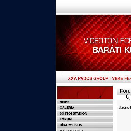
XXV. PADOS GROUP - VBKE F
Fóru
Új 
HÍREK
Üzenetk
GALÉRIA
SÓSTÓI STADION
FÓRUM
HÍRARCHÍVUM