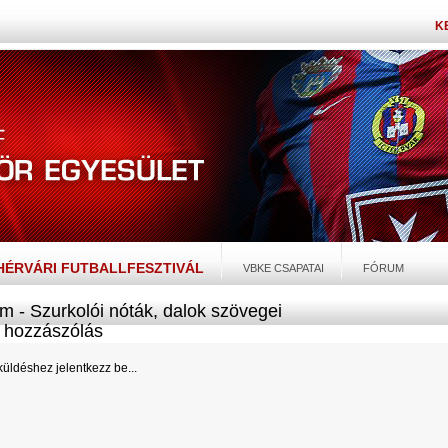
K
EHÉRVÁRI FUTBALLFESZTIVÁL
VBKE CSAPATAI
FÓRUM
m - Szurkolói nóták, dalok szövegei
hozzászólás
üldéshez jelentkezz be...