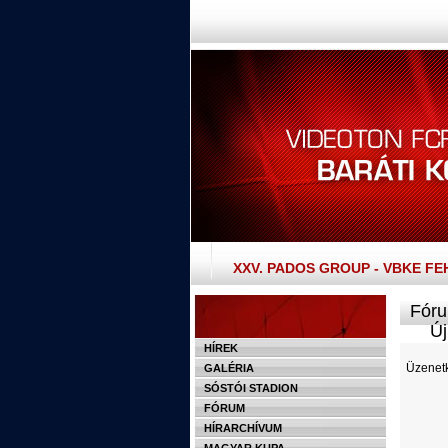
XXV. PADOS GROUP - VBKE F
Fóru
Új 
HÍREK
Üzenetk
GALÉRIA
SÓSTÓI STADION
FÓRUM
HÍRARCHÍVUM