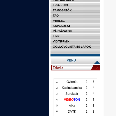
MAGYAR KUPA
LIGA KUPA
TÁMOGATÓK
TAO
MÉRLEG
KAPCSOLAT
PÁLYÁZATOK
LINK
VIDITIPPMIX
GÓLLÖVŐLISTA ÉS LAPOK
Tabella
Gyirmót
2
6
1.
Kazincbarcika
2
4
2.
Soroksár
2
4
3.
VIDEO
TON
2
3
4.
Ajka
2
3
5.
DVTK
2
3
6.