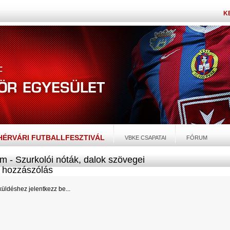
K
EHÉRVÁRI FUTBALLFESZTIVÁL
VBKE CSAPATAI
FÓRUM
m - Szurkolói nóták, dalok szövegei
hozzászólás
üldéshez jelentkezz be...