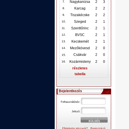
Nagykanizsa
2
3
7.
Karcag
2
2
8.
Tiszakécske
2
2
9.
Szeged
2
1
10
.
Szentlőrinc
2
1
11.
BVSC
2
1
12
.
Kecskemét
2
1
13.
Mezőkövesd
2
0
14.
.
Csákvár
2
0
15
Kozármisleny
2
0
16.
részletes
tabella
Bejelentkezés
Felhasználónév:
Jelszó:
Elfelejtette jelszavát?
Regisztráció