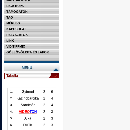
MAGYAR KUPA
LIGA KUPA
TÁMOGATÓK
TAO
MÉRLEG
KAPCSOLAT
PÁLYÁZATOK
LINK
VIDITIPPMIX
GÓLLÖVŐLISTA ÉS LAPOK
Tabella
Gyirmót
2
6
1.
Kazincbarcika
2
4
2.
Soroksár
2
4
3.
VIDEO
TON
2
3
4.
Ajka
2
3
5.
DVTK
2
3
6.