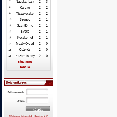
Nagykanizsa
2
3
7.
Karcag
2
2
8.
Tiszakécske
2
2
9.
Szeged
2
1
10
.
Szentlőrinc
2
1
11.
BVSC
2
1
12
.
Kecskemét
2
1
13.
Mezőkövesd
2
0
14.
.
Csákvár
2
0
15
Kozármisleny
2
0
16.
részletes
tabella
Bejelentkezés
Felhasználónév:
Jelszó:
Elfelejtette jelszavát?
Regisztráció