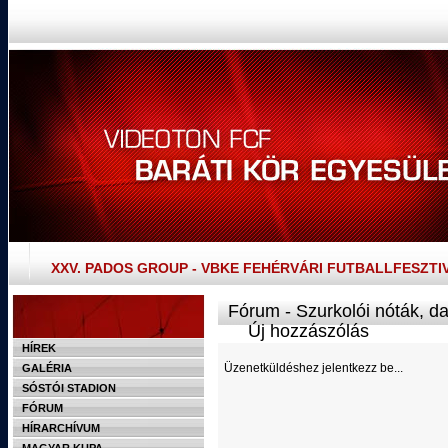
XXV. PADOS GROUP - VBKE FEHÉRVÁRI FUTBALLFESZTI
Fórum - Szurkolói nóták, d
Új hozzászólás
HÍREK
Üzenetküldéshez jelentkezz be...
GALÉRIA
SÓSTÓI STADION
FÓRUM
HÍRARCHÍVUM