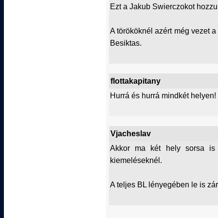
Ezt a Jakub Swierczokot hozzuk
A törököknél azért még vezet a 
Besiktas.
flottakapitany
Hurrá és hurrá mindkét helyen!
Vjacheslav
Akkor ma két hely sorsa is 
kiemeléseknél.
A teljes BL lényegében le is zá