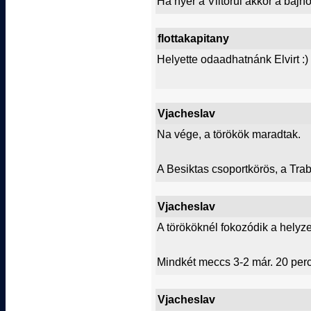
Ha nyer a Viitorul akkor a bajno
flottakapitany
Helyette odaadhatnánk Elvirt :)
Vjacheslav
Na vége, a törökök maradtak.
A Besiktas csoportkörös, a Tra
Vjacheslav
A törököknél fokozódik a helyze
Mindkét meccs 3-2 már. 20 perc
Vjacheslav