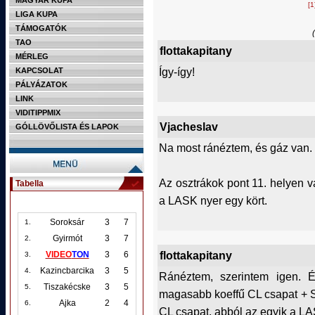
MAGYAR KUPA
[1
LIGA KUPA
TÁMOGATÓK
TAO
flottakapitany
MÉRLEG
Így-így!
KAPCSOLAT
PÁLYÁZATOK
LINK
VIDITIPPMIX
Vjacheslav
GÓLLÖVŐLISTA ÉS LAPOK
Na most ránéztem, és gáz van.
Az osztrákok pont 11. helyen 
Tabella
a LASK nyer egy kört.
Soroksár
3
7
1.
Gyirmót
3
7
2.
flottakapitany
VIDEO
TON
3
6
3.
Kazincbarcika
3
5
4.
Ránéztem, szerintem igen. 
Tiszakécske
3
5
5.
magasabb koeffű CL csapat + Sp
Ajka
2
4
6.
CL csapat, abból az egyik a LAS