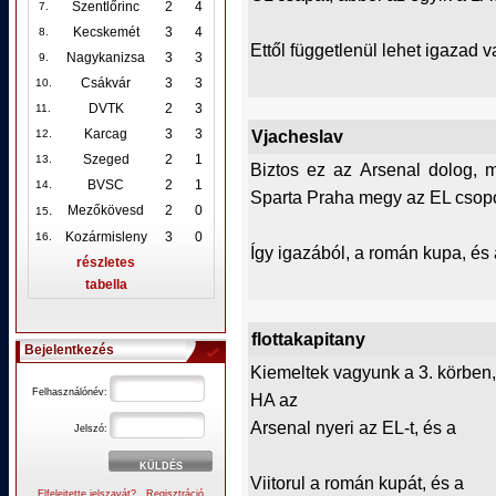
Szentlőrinc
2
4
7.
Kecskemét
3
4
8.
Ettől függetlenül lehet igazad 
Nagykanizsa
3
3
9.
Csákvár
3
3
10
.
DVTK
2
3
11.
Vjacheslav
Karcag
3
3
12
.
Szeged
2
1
13.
Biztos ez az Arsenal dolog, 
BVSC
2
1
14.
Sparta Praha megy az EL csopor
.
Mezőkövesd
2
0
15
Kozármisleny
3
0
16.
Így igazából, a román kupa, és 
részletes
tabella
flottakapitany
Bejelentkezés
Kiemeltek vagyunk a 3. körben,
Felhasználónév:
HA az
Arsenal nyeri az EL-t, és a
Jelszó:
Viitorul a román kupát, és a
Elfelejtette jelszavát?
Regisztráció