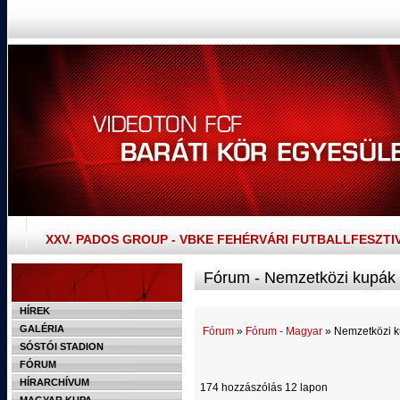
XXV. PADOS GROUP - VBKE FEHÉRVÁRI FUTBALLFESZTI
Fórum - Nemzetközi kupák
HÍREK
GALÉRIA
Fórum
»
Fórum - Magyar
» Nemzetközi 
SÓSTÓI STADION
FÓRUM
HÍRARCHÍVUM
174 hozzászólás 12 lapon