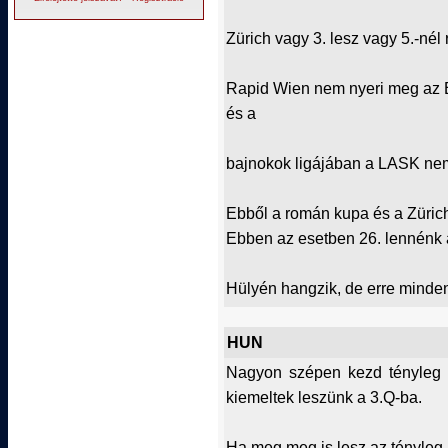
Zürich vagy 3. lesz vagy 5.-nél
Rapid Wien nem nyeri meg az E
és a
bajnokok ligájában a LASK nem
Ebből a román kupa és a Zürich
Ebben az esetben 26. lennénk a
Hülyén hangzik, de erre minde
HUN
Nagyon szépen kezd tényleg 
kiemeltek leszünk a 3.Q-ba.
Ha meg meg is lesz az tényleg