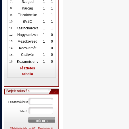
Szeged
1
1
7.
Karcag
1
1
8.
Tiszakécske
1
1
9.
BVSC
1
1
10
.
Kazincbarcika
1
1
11.
Nagykanizsa
1
0
12
.
Mezőkövesd
1
0
13.
Kecskemét
1
0
14.
.
Csákvár
1
0
15
Kozármisleny
1
0
16.
részletes
tabella
Bejelentkezés
Felhasználónév:
Jelszó:
Elfelejtette jelszavát?
Regisztráció