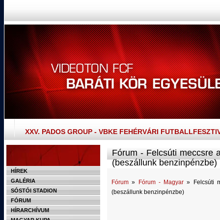
XXV. PADOS GROUP - VBKE FEHÉRVÁRI FUTBALLFESZTI
Fórum - Felcsúti meccsre a
(beszállunk benzinpénzbe)
HÍREK
GALÉRIA
Fórum
»
Fórum - Magyar
» Felcsúti m
SÓSTÓI STADION
(beszállunk benzinpénzbe)
FÓRUM
HÍRARCHÍVUM