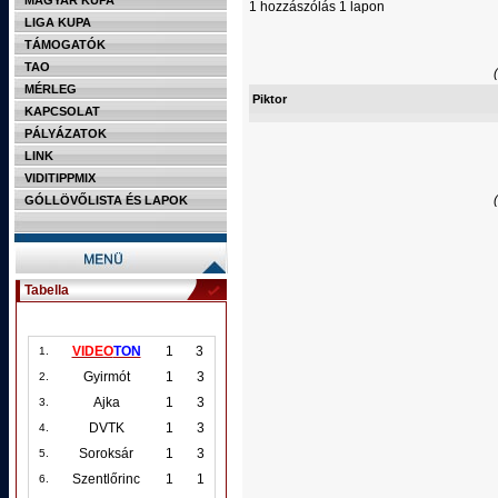
MAGYAR KUPA
1 hozzászólás 1 lapon
LIGA KUPA
TÁMOGATÓK
TAO
MÉRLEG
Piktor
KAPCSOLAT
PÁLYÁZATOK
LINK
VIDITIPPMIX
GÓLLÖVŐLISTA ÉS LAPOK
Tabella
VIDEO
TON
1
3
1.
Gyirmót
1
3
2.
Ajka
1
3
3.
DVTK
1
3
4.
Soroksár
1
3
5.
Szentlőrinc
1
1
6.