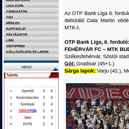
MAGYAR KUPA
LIGA KUPA
TÁMOGATÓK
Az OTP Bank Liga 6. fordul
TAO
debütáló Dala Martin védé
MÉRLEG
MTK-t.
KAPCSOLAT
PÁLYÁZATOK
LINK
OTP Bank Liga, 6. forduló
VIDITIPPMIX
FEHÉRVÁR FC – MTK BUD
GÓLLÖVŐLISTA ÉS LAPOK
Székesfehérvár, Sóstói stad
Gól:
Gradisar (45+1.)
Sárga lapok:
Varju (42.), M
Tabella
Gyirmót
2
6
1.
Kazincbarcika
2
4
2.
Soroksár
2
4
3.
VIDEO
TON
2
3
4.
Ajka
2
3
5.
DVTK
2
3
6.