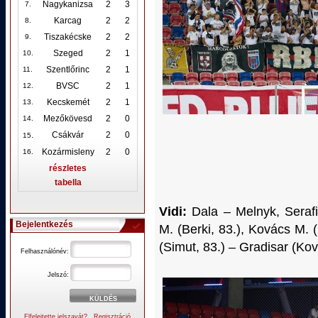
Nagykanizsa
2
3
7.
Karcag
2
2
8.
Tiszakécske
2
2
9.
Szeged
2
1
10
.
Szentlőrinc
2
1
11.
BVSC
2
1
12
.
Kecskemét
2
1
13.
Mezőkövesd
2
0
14.
.
Csákvár
2
0
15
Kozármisleny
2
0
16.
részletes
tabella
Vidi:
Dala – Melnyk, Serafi
Bejelentkezés
M. (Berki, 83.), Kovács M. (
(Simut, 83.) – Gradisar (Ko
Felhasználónév:
Jelszó:
Elfelejtette jelszavát?
Regisztráció