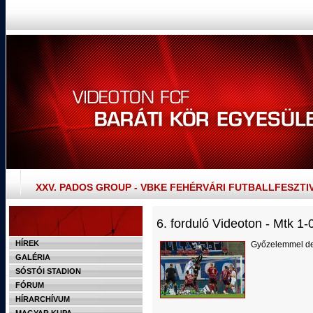
XXV. PADOS GROUP - VBKE FEHÉRVÁRI FUTBALLFESZTI
6. forduló Videoton - Mtk 1-
HÍREK
Győzelemmel deb
GALÉRIA
SÓSTÓI STADION
FÓRUM
HÍRARCHÍVUM