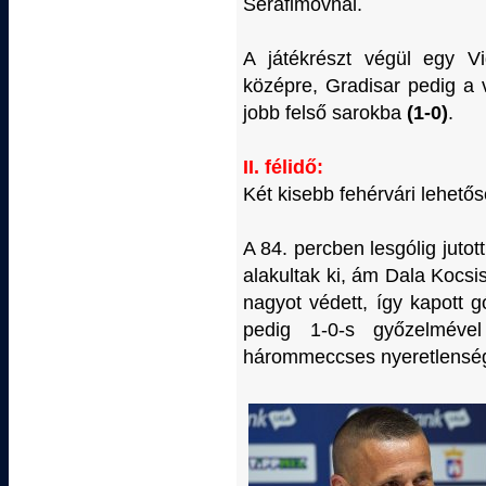
Serafimovnál.
A játékrészt végül egy Vid
középre, Gradisar pedig a 
jobb felső sarokba
(1-0)
.
II. félidő:
Két kisebb fehérvári lehetős
A 84. percben lesgólig jutot
alakultak ki, ám Dala Kocsis
nagyot védett, így kapott g
pedig 1-0-s győzelmével
hárommeccses nyeretlenségi