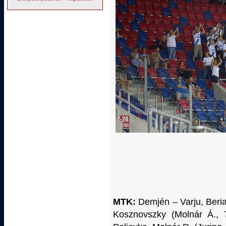
MTK:
Demjén – Varju, Berias
Kosznovszky (Molnár Á., 