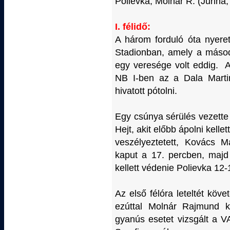
Polievka, Molnár R. (Jurina
I. félidő:
A három forduló óta nyere
Stadionban, amely a másodi
egy veresége volt eddig. 
NB I-ben az a Dala Martin
hivatott pótolni.
Egy csúnya sérülés vezette 
Hejt, akit előbb ápolni kellet
veszélyeztetett, Kovács M
kaput a 17. percben, majd
kellett védenie Polievka 12-
Az első félóra leteltét kö
ezúttal Molnár Rajmund kí
gyanús esetet vizsgált a V