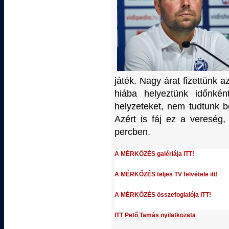
játék. Nagy árat fizettünk a
hiába helyeztünk időnkén
helyzeteket, nem tudtunk b
Azért is fáj ez a vereség
percben.
A MÉRKŐZÉS galériája ITT!
A MÉRKŐZÉS teljes TV felvétele itt!
A MÉRKŐZÉS összefoglalója ITT!
ITT Pető Tamás nyilatkozata