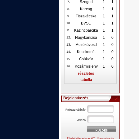
Szeged
1
1
7.
Karcag
1
1
8.
Tiszakécske
1
1
9.
BVSC
1
1
10
.
Kazincbarcika
1
1
11.
Nagykanizsa
1
0
12
.
Mezőkövesd
1
0
13.
Kecskemét
1
0
14.
.
Csákvár
1
0
15
Kozármisleny
1
0
16.
részletes
tabella
Bejelentkezés
Felhasználónév:
Jelszó:
Elfelejtette jelszavát?
Regisztráció