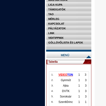
MAGYAR KUPA
LIGA KUPA
TÁMOGATÓK
TAO
MÉRLEG
KAPCSOLAT
PÁLYÁZATOK
LINK
VIDITIPPMIX
GÓLLÖVŐLISTA ÉS LAPOK
Tabella
VIDEO
TON
1
3
1.
Gyirmót
1
3
2.
Ajka
1
3
3.
DVTK
1
3
4.
Soroksár
1
3
5.
Szentlőrinc
1
1
6.