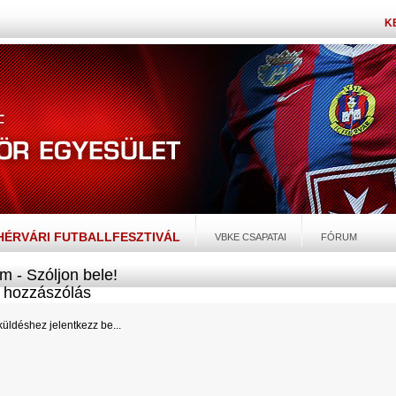
K
EHÉRVÁRI FUTBALLFESZTIVÁL
VBKE CSAPATAI
FÓRUM
m - Szóljon bele!
hozzászólás
üldéshez jelentkezz be...