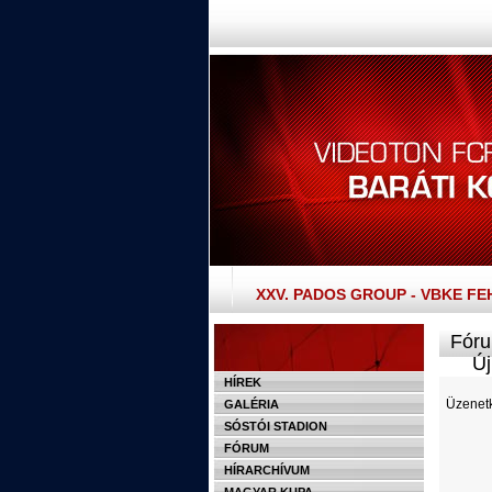
XXV. PADOS GROUP - VBKE F
Fóru
Új 
HÍREK
Üzenetk
GALÉRIA
SÓSTÓI STADION
FÓRUM
HÍRARCHÍVUM