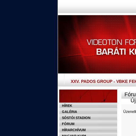
XXV. PADOS GROUP - VBKE F
Fóru
Új 
HÍREK
Üzenetk
GALÉRIA
SÓSTÓI STADION
FÓRUM
HÍRARCHÍVUM