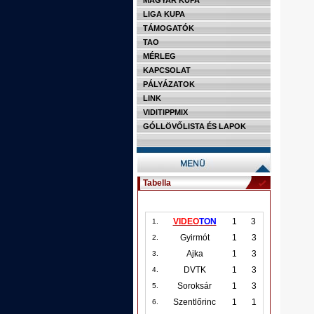
MAGYAR KUPA
LIGA KUPA
TÁMOGATÓK
TAO
MÉRLEG
KAPCSOLAT
PÁLYÁZATOK
LINK
VIDITIPPMIX
GÓLLÖVŐLISTA ÉS LAPOK
Tabella
VIDEO
TON
1
3
1.
Gyirmót
1
3
2.
Ajka
1
3
3.
DVTK
1
3
4.
Soroksár
1
3
5.
Szentlőrinc
1
1
6.