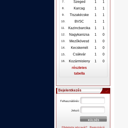
Szeged
1
1
7.
Karcag
1
1
8.
Tiszakécske
1
1
9.
BVSC
1
1
10
.
Kazincbarcika
1
1
11.
Nagykanizsa
1
0
12
.
Mezőkövesd
1
0
13.
Kecskemét
1
0
14.
.
Csákvár
1
0
15
Kozármisleny
1
0
16.
részletes
tabella
Bejelentkezés
Felhasználónév:
Jelszó:
Elfelejtette jelszavát?
Regisztráció