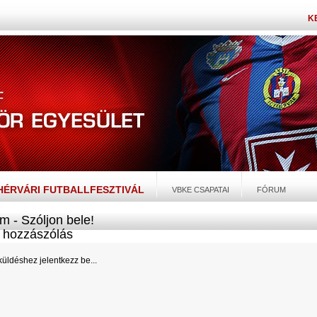
K
EHÉRVÁRI FUTBALLFESZTIVÁL
VBKE CSAPATAI
FÓRUM
m - Szóljon bele!
hozzászólás
üldéshez jelentkezz be...