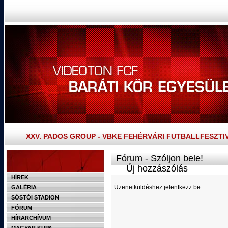
XXV. PADOS GROUP - VBKE FEHÉRVÁRI FUTBALLFESZTI
Fórum - Szóljon bele!
Új hozzászólás
HÍREK
Üzenetküldéshez jelentkezz be...
GALÉRIA
SÓSTÓI STADION
FÓRUM
HÍRARCHÍVUM