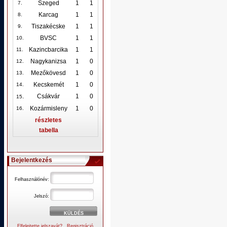
Szeged
1
1
7.
Karcag
1
1
8.
Tiszakécske
1
1
9.
BVSC
1
1
10
.
Kazincbarcika
1
1
11.
Nagykanizsa
1
0
12
.
Mezőkövesd
1
0
13.
Kecskemét
1
0
14.
.
Csákvár
1
0
15
Kozármisleny
1
0
16.
részletes
tabella
Bejelentkezés
Felhasználónév:
Jelszó:
Elfelejtette jelszavát?
Regisztráció