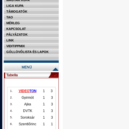
MAGYAR KUPA
LIGA KUPA
TÁMOGATÓK
TAO
MÉRLEG
KAPCSOLAT
PÁLYÁZATOK
LINK
VIDITIPPMIX
GÓLLÖVŐLISTA ÉS LAPOK
Tabella
VIDEO
TON
1
3
1.
Gyirmót
1
3
2.
Ajka
1
3
3.
DVTK
1
3
4.
Soroksár
1
3
5.
Szentlőrinc
1
1
6.