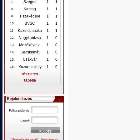
Szeged
1
1
7.
Karcag
1
1
8.
Tiszakécske
1
1
9.
BVSC
1
1
10
.
Kazincbarcika
1
1
11.
Nagykanizsa
1
0
12
.
Mezőkövesd
1
0
13.
Kecskemét
1
0
14.
.
Csákvár
1
0
15
Kozármisleny
1
0
16.
részletes
tabella
Bejelentkezés
Felhasználónév:
Jelszó:
Elfelejtette jelszavát?
Regisztráció