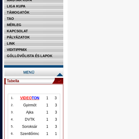
MAGYAR KUPA
LIGA KUPA
TÁMOGATÓK
TAO
MÉRLEG
KAPCSOLAT
PÁLYÁZATOK
LINK
VIDITIPPMIX
GÓLLÖVŐLISTA ÉS LAPOK
Tabella
VIDEO
TON
1
3
1.
Gyirmót
1
3
2.
Ajka
1
3
3.
DVTK
1
3
4.
Soroksár
1
3
5.
Szentlőrinc
1
1
6.