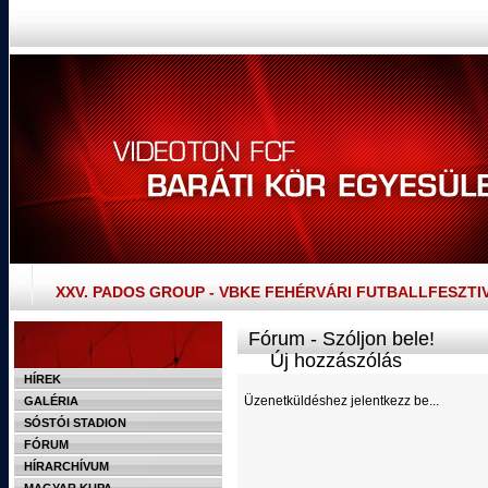
XXV. PADOS GROUP - VBKE FEHÉRVÁRI FUTBALLFESZTI
Fórum - Szóljon bele!
Új hozzászólás
HÍREK
Üzenetküldéshez jelentkezz be...
GALÉRIA
SÓSTÓI STADION
FÓRUM
HÍRARCHÍVUM