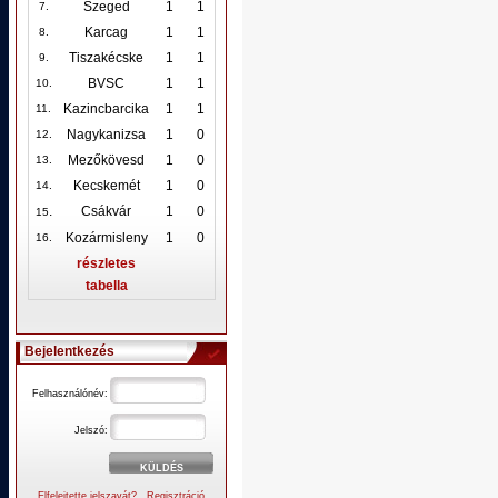
Szeged
1
1
7.
Karcag
1
1
8.
Tiszakécske
1
1
9.
BVSC
1
1
10
.
Kazincbarcika
1
1
11.
Nagykanizsa
1
0
12
.
Mezőkövesd
1
0
13.
Kecskemét
1
0
14.
.
Csákvár
1
0
15
Kozármisleny
1
0
16.
részletes
tabella
Bejelentkezés
Felhasználónév:
Jelszó:
Elfelejtette jelszavát?
Regisztráció