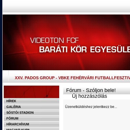
XXV. PADOS GROUP - VBKE FEHÉRVÁRI FUTBALLFESZTI
Fórum - Szóljon bele!
Új hozzászólás
HÍREK
Üzenetküldéshez jelentkezz be...
GALÉRIA
SÓSTÓI STADION
FÓRUM
HÍRARCHÍVUM