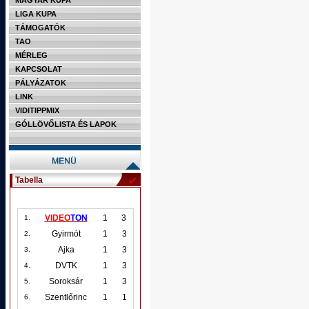
MAGYAR KUPA
LIGA KUPA
TÁMOGATÓK
TAO
MÉRLEG
KAPCSOLAT
PÁLYÁZATOK
LINK
VIDITIPPMIX
GÓLLÖVŐLISTA ÉS LAPOK
Tabella
VIDEO
TON
1
3
1.
Gyirmót
1
3
2.
Ajka
1
3
3.
DVTK
1
3
4.
Soroksár
1
3
5.
Szentlőrinc
1
1
6.