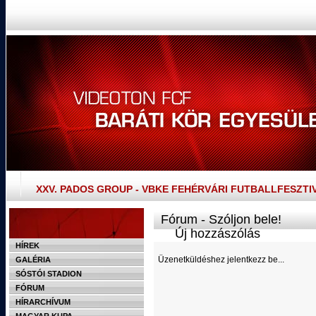
XXV. PADOS GROUP - VBKE FEHÉRVÁRI FUTBALLFESZTI
Fórum - Szóljon bele!
Új hozzászólás
HÍREK
Üzenetküldéshez jelentkezz be...
GALÉRIA
SÓSTÓI STADION
FÓRUM
HÍRARCHÍVUM