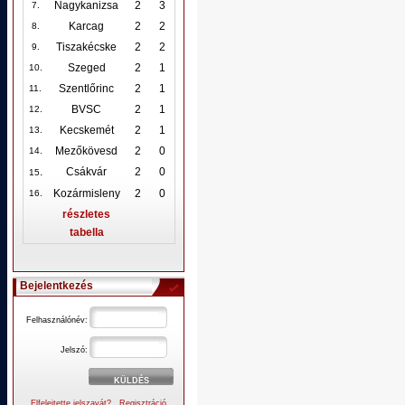
Nagykanizsa
2
3
7.
Karcag
2
2
8.
Tiszakécske
2
2
9.
Szeged
2
1
10
.
Szentlőrinc
2
1
11.
BVSC
2
1
12
.
Kecskemét
2
1
13.
Mezőkövesd
2
0
14.
.
Csákvár
2
0
15
Kozármisleny
2
0
16.
részletes
tabella
Bejelentkezés
Felhasználónév:
Jelszó:
Elfelejtette jelszavát?
Regisztráció