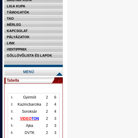
MAGYAR KUPA
LIGA KUPA
TÁMOGATÓK
TAO
MÉRLEG
KAPCSOLAT
PÁLYÁZATOK
LINK
VIDITIPPMIX
GÓLLÖVŐLISTA ÉS LAPOK
Tabella
Gyirmót
2
6
1.
Kazincbarcika
2
4
2.
Soroksár
2
4
3.
VIDEO
TON
2
3
4.
Ajka
2
3
5.
DVTK
2
3
6.