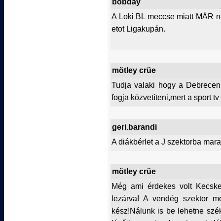
bobday
A Loki BL meccse miatt MÁR ne
etot Ligakupán.
mötley crüe
Tudja valaki hogy a Debrece
fogja közvetíteni,mert a sport 
geri.barandi
A diákbérlet a J szektorba mara
mötley crüe
Még ami érdekes volt Kecskem
lezárva! A vendég szektor mel
kész!Nálunk is be lehetne szék