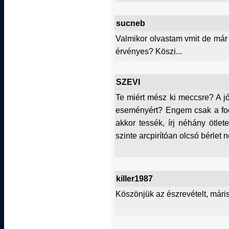
sucneb
Valmikor olvastam vmit de már
érvényes? Köszi...
SZEVI
Te miért mész ki meccsre? A jó
eseményért? Engem csak a foci
akkor tessék, írj néhány ötle
szinte arcpirítóan olcsó bérlet 
killer1987
Köszönjük az észrevételt, máris 