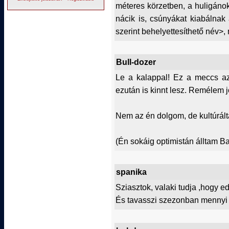
méteres körzetben, a huligáno
nácik is, csúnyákat kiabálnak
szerint behelyettesíthető név>, 
Bull-dozer
Le a kalappal! Ez a meccs az o
ezután is kinnt lesz. Remélem j
Nem az én dolgom, de kultúráltab
(Én sokáig optimistán álltam Ban
spanika
Sziasztok, valaki tudja ,hogy 
És tavasszi szezonban mennyi v