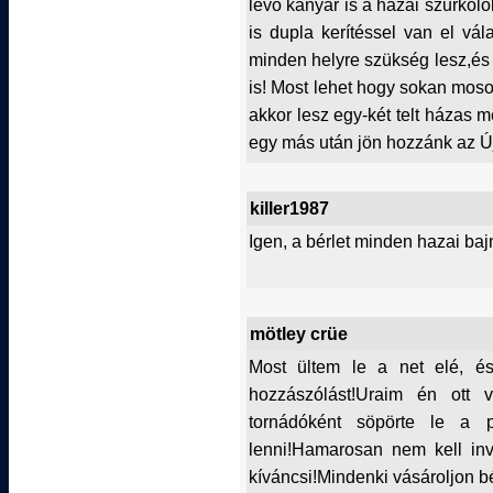
lévő kanyar is a hazai szurkol
is dupla kerítéssel van el vál
minden helyre szükség lesz,és m
is! Most lehet hogy sokan mos
akkor lesz egy-két telt házas
egy más után jön hozzánk az Új
killer1987
Igen, a bérlet minden hazai baj
mötley crüe
Most ültem le a net elé, é
hozzászólást!Uraim én ott
tornádóként söpörte le a pá
lenni!Hamarosan nem kell inv
kíváncsi!Mindenki vásároljon b