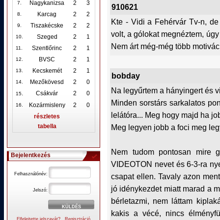
Nagykanizsa
2
3
7.
910621
Karcag
2
2
8.
Kte - Vidi a Fehérvár Tv-n, de
Tiszakécske
2
2
9.
volt, a gólokat megnéztem, úgy 
Szeged
2
1
10
.
Nem árt még-még több motiváci
Szentlőrinc
2
1
11.
BVSC
2
1
12
.
Kecskemét
2
1
13.
bobday
Mezőkövesd
2
0
14.
Na legyűrtem a hányingert és v
.
Csákvár
2
0
15
Minden sorstárs sarkalatos pon
Kozármisleny
2
0
16.
lelátóra... Meg hogy majd ha job
részletes
Meg legyen jobb a foci meg leg
tabella
Nem tudom pontosan mire gon
Bejelentkezés
VIDEOTON nevet és 6-3-ra nye
Felhasználónév:
csapat ellen. Tavaly azon ment
jó idénykezdet miatt marad a me
Jelszó:
bérletazmi, nem láttam kiplak
kakis a vécé, nincs élmény
Elfelejtette jelszavát?
Regisztráció