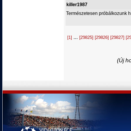
killer1987
Természetesen próbálkozunk ha
...
[1]
[29825]
[29826]
[29827]
[2
(Új h