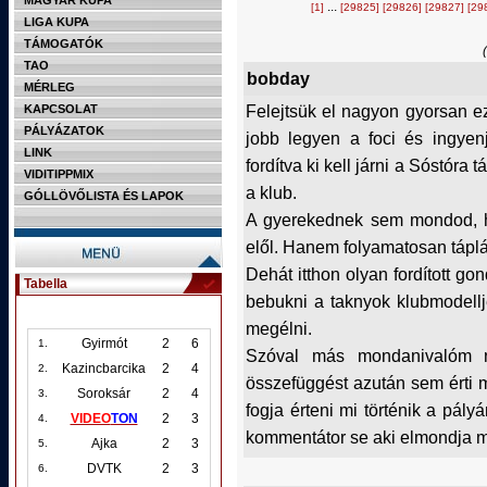
MAGYAR KUPA
...
[1]
[29825]
[29826]
[29827]
[29
LIGA KUPA
TÁMOGATÓK
TAO
bobday
MÉRLEG
Felejtsük el nagyon gyorsan ezt
KAPCSOLAT
PÁLYÁZATOK
jobb legyen a foci és ingyen
LINK
fordítva ki kell járni a Sóstóra 
VIDITIPPMIX
a klub.
GÓLLÖVŐLISTA ÉS LAPOK
A gyerekednek sem mondod, h
elől. Hanem folyamatosan táplá
Dehát itthon olyan fordított go
Tabella
bebukni a taknyok klubmodellj
megélni.
Gyirmót
2
6
1.
Szóval más mondanivalóm ni
Kazincbarcika
2
4
2.
összefüggést azután sem érti me
Soroksár
2
4
3.
fogja érteni mi történik a pály
VIDEO
TON
2
3
4.
kommentátor se aki elmondja mi
Ajka
2
3
5.
DVTK
2
3
6.