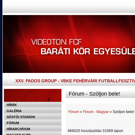
XXV. PADOS GROUP - VBKE FEHÉRVÁRI FUTBALLFESZTI
Fórum - Szóljon bele!
HÍREK
GALÉRIA
Fórum
»
Fórum - Magyar
» Szóljon bele!
SÓSTÓI STADION
FÓRUM
HÍRARCHÍVUM
466025 hozzászólás 31069 lapon