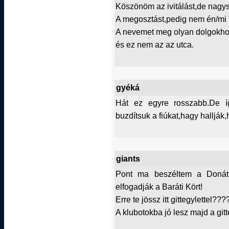
Köszönöm az ivitálást,de nagy
A megosztást,pedig nem én/mi 
A nevemet meg olyan dolgokho
és ez nem az az utca.
gyéká
Hát ez egyre rosszabb.De íg
buzdítsuk a fiúkat,hagy hallják
giants
Pont ma beszéltem a Donát
elfogadják a Baráti Kört!
Erre te jössz itt gittegylettel???
A klubotokba jó lesz majd a git