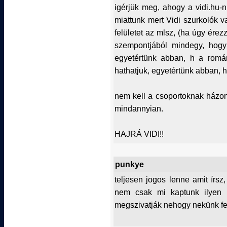
igérjük meg, ahogy a vidi.hu-n
miattunk mert Vidi szurkolók
felületet az mlsz, (ha úgy ér
szempontjából mindegy, hog
egyetértünk abban, h a romá
hathatjuk, egyetértünk abban, h
nem kell a csoportoknak házon 
mindannyian.
HAJRÁ VIDI!!
punkye
teljesen jogos lenne amit írsz
nem csak mi kaptunk ilyen 
megszivatják nehogy nekünk fe