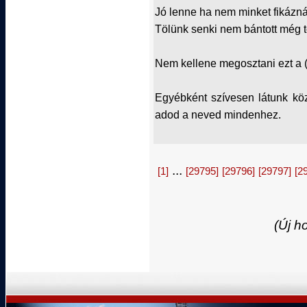
Jó lenne ha nem minket fikázná
Tölünk senki nem bántott még tő
Nem kellene megosztani ezt a (j
Egyébként szívesen látunk kö
adod a neved mindenhez.
...
[1]
[29795]
[29796]
[29797]
[2
(Új h