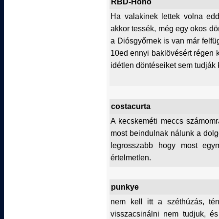
RBD-Hoho
Ha valakinek lettek volna edd
akkor tessék, még egy okos dö
a Diósgyőrnek is van már felf
10ed ennyi baklövésért régen 
idétlen döntéseiket sem tudják k
costacurta
A kecskeméti meccs számomra 
most beindulnak nálunk a dolg
legrosszabb hogy most egym
értelmetlen.
punkye
nem kell itt a széthúzás, tén
visszacsinálni nem tudjuk, é