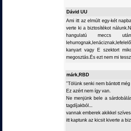
Dávid UU
Ami itt az elmúlt egy-két napb
verte ki a biztosítékot nálunk
hangulatú meccs u
lehurrognak,lenáciznak,lefel
kanyart vagy E szektort mik
megosztás.És ezt nem mi tessz
márk,RBD
"Tölünk senki nem bántott még t
Ez azért nem így van.
Ne menjünk bele a sárdobálá
tagdíjakból...
vannak emberek akikkel szíves
itt kaptunk az kicsit kiverte a biz