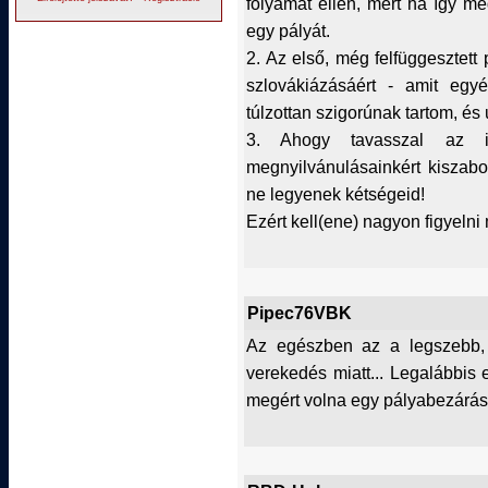
folyamat ellen, mert ha így me
egy pályát.
2. Az első, még felfüggesztet
szlovákiázásáért - amit egyé
túlzottan szigorúnak tartom, és 
3. Ahogy tavasszal az iga
megnyilvánulásainkért kiszabo
ne legyenek kétségeid!
Ezért kell(ene) nagyon figyelni
Pipec76VBK
Az egészben az a legszebb, 
verekedés miatt... Legalábbis
megért volna egy pályabezárás