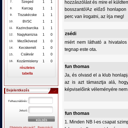
hozzászólást és mire el küldtem
Szeged
1
1
7.
Karcag
1
1
bosszantó!Az előző honlapon l
8.
Tiszakécske
1
1
9.
perc van írogatni, az írja meg!
BVSC
1
1
10
.
Kazincbarcika
1
1
11.
zsédi
Nagykanizsa
1
0
12
.
Mezőkövesd
1
0
miért nem látható a hivatalo
13.
Kecskemét
1
0
14.
tegnap este ota.
.
Csákvár
1
0
15
Kozármisleny
1
0
16.
fun thomas
részletes
tabella
Ja, és olvasd el a klub honlapj
az is azt támasztja alá, ho
képviselőink véleményére nem i
Bejelentkezés
Felhasználónév:
Jelszó:
fun thomas
1. Minden NB I-es csapat szimpa
Elfelejtette jelszavát?
Regisztráció