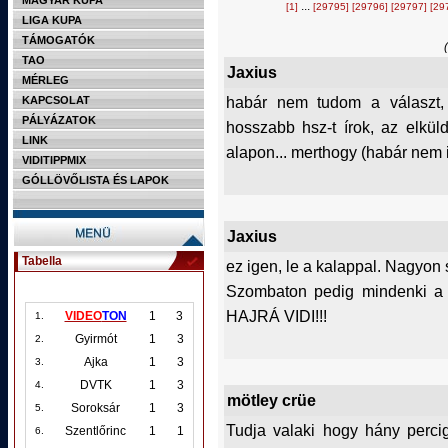
MAGYAR KUPA
...
[1]
[29795]
[29796]
[29797]
[29
LIGA KUPA
TÁMOGATÓK
TAO
Jaxius
MÉRLEG
habár nem tudom a választ,
KAPCSOLAT
PÁLYÁZATOK
hosszabb hsz-t írok, az elkül
LINK
alapon... merthogy (habár nem it
VIDITIPPMIX
GÓLLÖVŐLISTA ÉS LAPOK
Jaxius
Tabella
ez igen, le a kalappal. Nagyon 
Szombaton pedig mindenki a s
HAJRÁ VIDI!!!
VIDEO
TON
1
3
1.
Gyirmót
1
3
2.
Ajka
1
3
3.
DVTK
1
3
4.
mötley crüe
Soroksár
1
3
5.
Tudja valaki hogy hány percig
Szentlőrinc
1
1
6.