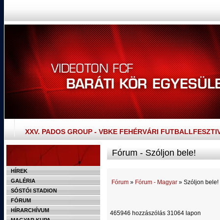
XXV. PADOS GROUP - VBKE FEHÉRVÁRI FUTBALLFESZTI
Fórum - Szóljon bele!
HÍREK
GALÉRIA
Fórum
»
Fórum - Magyar
» Szóljon bele!
SÓSTÓI STADION
FÓRUM
HÍRARCHÍVUM
465946 hozzászólás 31064 lapon