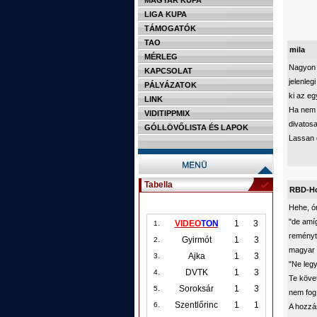
MAGYAR KUPA
LIGA KUPA
TÁMOGATÓK
TAO
mila
MÉRLEG
Nagyon 
KAPCSOLAT
jelenle
PÁLYÁZATOK
ki az eg
LINK
Ha nem 
VIDITIPPMIX
divatosa
GÓLLÖVŐLISTA ÉS LAPOK
Lassan c
Tabella
RBD-H
Hehe, ór
"de amíg
VIDEO
TON
1
3
1.
reményt
Gyirmót
1
3
2.
magyar 
Ajka
1
3
3.
"Ne legy
DVTK
1
3
4.
Te köve
Soroksár
1
3
5.
nem fog 
Szentlőrinc
1
1
6.
A hozzás