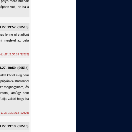
a pálya mellé húznák
képben volt, de ha a
1.27. 19:57 (90515)
es lenne új stadiont
mi megfelel az uefa
-11-27 19:50:03 (22525)
1.27. 19:50 (90514)
latt kb fél évig nem
pályán?A stadionnal
észt meghagynám, és
üntetni, amúgy sem
udja valaki hogy ha
-11-27 19:19:14 (22524)
1.27. 19:19 (90513)