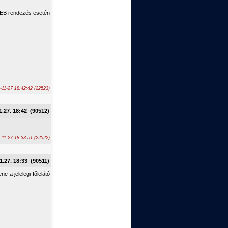
k EB rendezés esetén
-11-27 18:42:42 (22523)
1.27. 18:42 (90512)
-11-27 18:33:51 (22522)
1.27. 18:33 (90511)
 a jelelegi főlelátó