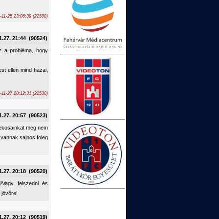
-11-25 23:06:39 (22508)
1.27. 21:44 (90524)
az a probléma, hogy
st ellen mind hazai,
-11-27 20:12:31 (22530)
1.27. 20:57 (90523)
tekosainkat meg nem
 vannak sajnos foleg
1.27. 20:18 (90520)
!Vagy felszedni és
 jövőre!
1.27. 20:12 (90519)