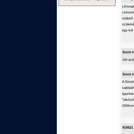
Lényegé
csinosít
múlta!A
szülemé
egy-két
Szent I
Jah azér
Szent I
A Sóstói
sajtópáh
Igazíta
"ütköző
2000ven
910621