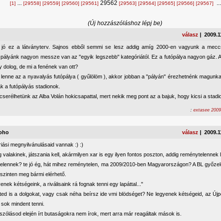
...
29562
..
[1]
[29558]
[29559]
[29560]
[29561]
[29563]
[29564]
[29565]
[29566]
[29567]
(Új hozzászóláshoz lépj be)
válasz
| 2009.1
jó ez a látványterv. Sajnos ebből semmi se lesz addig amíg 2000-en vagyunk a mecc
gi pályánk nagyon messze van az "egyik legszebb" kategóriától. Ez a futópálya nagyon gáz.
y dolog, de mi a fenének van ott?
lenne az a nyavalyás futópálya ( gyűlölöm ), akkor jobban a "pályán" érezhetnénk magunk
k a futópályás stadionok.
serélhetünk az Alba Volán hokicsapattal, mert nekik meg pont az a bajuk, hogy kicsi a stadi
:
extasee 2009
oho
válasz
| 2009.1
iási megnyilvánulásaid vannak :) :)
 valakinek, játszania kell, akármilyen xar is egy ilyen fontos poszton, addig reménytelennek l
elennek? te jó ég, hát mihez reménytelen, ma 2009/2010-ben Magyarországon? A BL győze
szinten meg bármi elérhető.
enek kétségeink, a riválisaink rá fognak tenni egy lapáttal..."
ted is a dolgokat, vagy csak néha beírsz ide vmi blödséget? Ne legyenek kétségeid, az Újp
sok mindent tenni.
zólásod elején írt butaságokra nem írok, mert arra már reagáltak mások is.