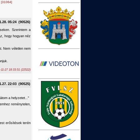
.
[31064]
1.28. 05:24 (90526)
seken. Szerintem a
 Az, hogy hogyan néz
at. Nem véletlen nem
onjuk.
-11-27 18:33:51 (22522)
1.27. 22:03 (90525)
átom a helyzetet..."
lemhez reménytelen,
est erősítések terén