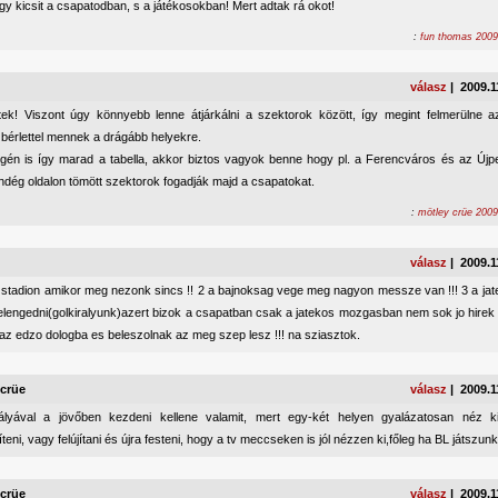
gy kicsit a csapatodban, s a játékosokban! Mert adtak rá okot!
:
fun thomas 2009
válasz
| 2009.1
tek! Viszont úgy könnyebb lenne átjárkálni a szektorok között, így megint felmerülne 
 bérlettel mennek a drágább helyekre.
gén is így marad a tabella, akkor biztos vagyok benne hogy pl. a Ferencváros és az Újpe
ndég oldalon tömött szektorok fogadják majd a csapatokat.
:
mötley crüe 2009
válasz
| 2009.1
 stadion amikor meg nezonk sincs !! 2 a bajnoksag vege meg nagyon messze van !!! 3 a ja
 elengedni(golkiralyunk)azert bizok a csapatban csak a jatekos mozgasban nem sok jo hirek
az edzo dologba es beleszolnak az meg szep lesz !!! na sziasztok.
 crüe
válasz
| 2009.1
ályával a jövőben kezdeni kellene valamit, mert egy-két helyen gyalázatosan néz ki
teni, vagy felújítani és újra festeni, hogy a tv meccseken is jól nézzen ki,főleg ha BL játszunk
 crüe
válasz
| 2009.1