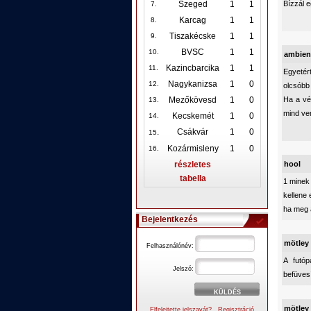
Bízzál e
Szeged
1
1
7.
Karcag
1
1
8.
Tiszakécske
1
1
9.
BVSC
1
1
10
.
ambien
Kazincbarcika
1
1
11.
Egyetér
Nagykanizsa
1
0
12
.
olcsóbb
Ha a vé
Mezőkövesd
1
0
13.
mind ve
Kecskemét
1
0
14.
.
Csákvár
1
0
15
Kozármisleny
1
0
16.
hool
részletes
tabella
1 minek
kellene
ha meg 
Bejelentkezés
mötley
Felhasználónév:
A futóp
Jelszó:
befüvesí
mötley
Elfelejtette jelszavát?
Regisztráció