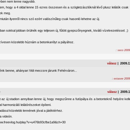
yben nem lenne nagyobb.
zem, hogy a 4 oldal lenne 15 ezres összesen és a szögletzászlóknál lévő plusz lelátók csa
ek meg.
iután ilyenről nincs szó ezért valószínűleg csak hasonló lehetne az új.
an sokkal jobban örülnék egy teljesen új, fűtött gyepszőnyegnek, kiváló vízelvezetéssel. ;)
 szívesen közelebb húznám a betonkarélyt a pályához.
:
seco 2009
válasz
| 2009.1
énk benne, ahányan Vidi meccsre járunk Fehérváron...
:
extasee 2009
e
válasz
| 2009.1
az új stadion annyiban lenne új, hogy megszűnne a futópálya és a betonteknő helyére kellene
al harmonizáló lelátórészeket építeni.
dásul közelebb lennének jóval a játéktérhez.
a videón.
www.freevlog.hu/play?v=u476b93cfbe1a9&ch=30