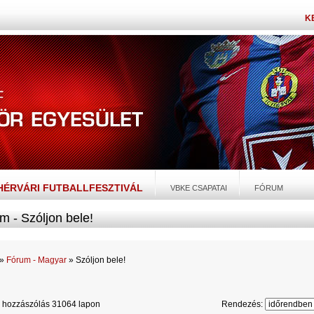
K
EHÉRVÁRI FUTBALLFESZTIVÁL
VBKE CSAPATAI
FÓRUM
m - Szóljon bele!
»
Fórum - Magyar
» Szóljon bele!
 hozzászólás 31064 lapon
Rendezés: