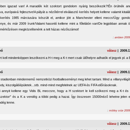
ben igazad van! A maradék két szektort gondolom nyárig beszékezik?!Én örülnék an
va, európaivá fejlesztve!A pályát a nézőtérrel elválasztó kerítés helyett kellene valamit kitalál
 kerítés 1985 márciusára készült el, amikor jött a Manchester elleni meccs!Úgy gon
nye, és már 2009 írunk!Valami hasonló kellene mint a főlelátón van!De legjobban annak ö
 mérkőzésen megközelítenénk a telt házas nézőszámot!
:
ambien 2009
vó
válasz
| 2009.1
t kell mindenképpen leszékezni a H-t meg a K-t mert csak ülőhelyre adhatók el jegyek pl. a 
vó
válasz
| 2009.1
 stadionban mindennemű nemzetközi footballeseményt meg lehet tartani. Mind a villanyvilágít
oly, kiszolgálóépületek...stb. mind-mind megfelelnek az UEFA és FIFA előírásoknak.
ni annyit kellene egy Vidis BL meccsre, hogy a H szektort le kell székezni meg a K-t és
szektor" és a K a vendég a többi pedig a hazai. Így összesen 15000néző lehetne jelen 
dég lenne.
:
mötley crüe 2009
válasz
| 2009.1