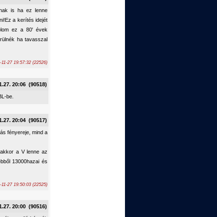
nak is ha ez lenne
ni!Ez a kerítés idejét
dolom ez a 80' évek
rülnék ha tavasszal
-11-27 19:57:32 (22526)
1.27. 20:06 (90518)
BL-be.
1.27. 20:04 (90517)
ás fényereje, mind a
 akkor a V lenne az
ebből 13000hazai és
-11-27 19:50:03 (22525)
1.27. 20:00 (90516)