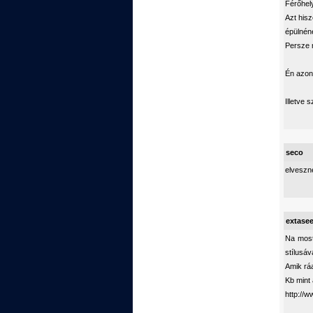
Férőhel
Azt his
épülnén
Persze m
Én azonb
Illetve
seco
elveszn
extase
Na most 
stílusáv
Amik ráa
Kb mint 
http://