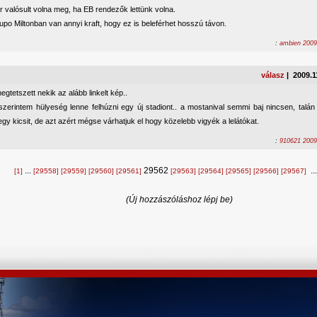
 valósult volna meg, ha EB rendezők lettünk volna.
po Miltonban van annyi kraft, hogy ez is beleférhet hosszú távon.
:
ambien 2009
válasz
| 2009.1
egtetszett nekik az alább linkelt kép..
zerintem hülyeség lenne felhúzni egy új stadiont.. a mostanival semmi baj nincsen, talán
gy kicsit, de azt azért mégse várhatjuk el hogy közelebb vigyék a lelátókat.
:
910621 2009
...
29562
..
[1]
[29558]
[29559]
[29560]
[29561]
[29563]
[29564]
[29565]
[29566]
[29567]
(Új hozzászóláshoz lépj be)