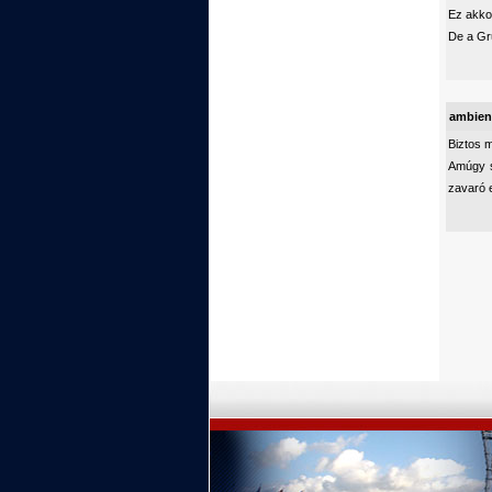
Ez akkor
De a Gru
ambien
Biztos m
Amúgy s
zavaró e