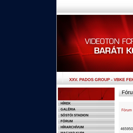
XXV. PADOS GROUP - VBKE F
Fóru
HÍREK
GALÉRIA
Fórum
SÓSTÓI STADION
FÓRUM
HÍRARCHÍVUM
465950