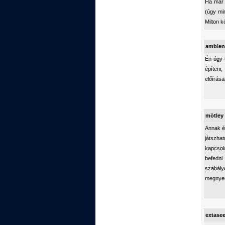
Ha már 
(úgy min
Milton k
ambien
Én úgy 
építeni
előírása
mötley
Annak én
játszha
kapcsol
befedni
szabály
megnyer
extase