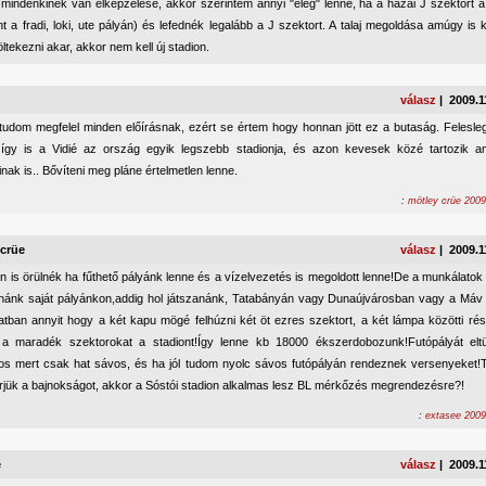
mindenkinek van elképzelése, akkor szerintem annyi "elég" lenne, ha a hazai J szektort 
t a fradi, loki, ute pályán) és lefednék legalább a J szektort. A talaj megoldása amúgy is 
öltekezni akar, akkor nem kell új stadion.
válasz
| 2009.1
tudom megfelel minden előírásnak, ezért se értem hogy honnan jött ez a butaság. Felesleg
, így is a Vidié az ország egyik legszebb stadionja, és azon kevesek közé tartozik a
inak is.. Bővíteni meg pláne értelmetlen lenne.
:
mötley crüe 2009
 crüe
válasz
| 2009.1
 is örülnék ha fűthető pályánk lenne és a vízelvezetés is megoldott lenne!De a munkálatok a
tnánk saját pályánkon,addig hol játszanánk, Tatabányán vagy Dunaújvárosban vagy a Máv 
atban annyit hogy a két kapu mögé felhúzni két öt ezres szektort, a két lámpa közötti r
 a maradék szektorokat a stadiont!Így lenne kb 18000 ékszerdobozunk!Futópályát elt
os mert csak hat sávos, és ha jól tudom nyolc sávos futópályán rendeznek versenyeket!T
jük a bajnokságot, akkor a Sóstói stadion alkalmas lesz BL mérkőzés megrendezésre?!
:
extasee 2009
e
válasz
| 2009.1