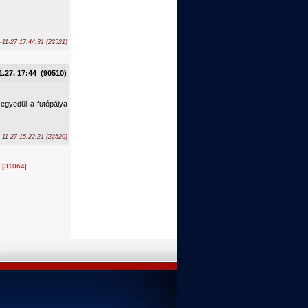
-11-27 17:44:31 (22521)
1.27. 17:44 (90510)
 egyedül a futópálya
-11-27 15:22:21 (22520)
.
[31064]