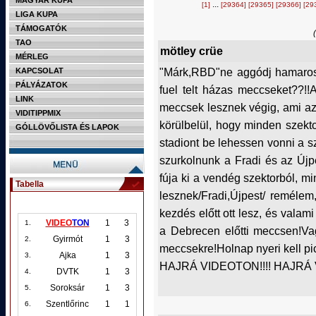
MAGYAR KUPA
...
[1]
[29364]
[29365]
[29366]
[29
LIGA KUPA
TÁMOGATÓK
TAO
mötley crüe
MÉRLEG
"Márk,RBD"ne aggódj hamarosan
KAPCSOLAT
PÁLYÁZATOK
fuel telt házas meccseket??!!
LINK
meccsek lesznek végig, ami az 
VIDITIPPMIX
körülbelül, hogy minden szekt
GÓLLÖVŐLISTA ÉS LAPOK
stadiont be lehessen vonni a s
szurkolnunk a Fradi és az Újp
fúja ki a vendég szektorból, mi
Tabella
lesznek/Fradi,Újpest/ reméle
kezdés előtt ott lesz, és valami
VIDEO
TON
1
3
1.
a Debrecen előtti meccsen!Va
Gyirmót
1
3
2.
meccsekre!Holnap nyeri kell pic
Ajka
1
3
3.
HAJRÁ VIDEOTON!!!! HAJRÁ VI
DVTK
1
3
4.
Soroksár
1
3
5.
Szentlőrinc
1
1
6.