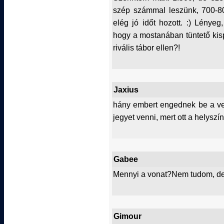
szép számmal leszünk, 700-800
elég jó időt hozott. :) Lénye
hogy a mostanában tüntető kisp
rivális tábor ellen?!
Jaxius
hány embert engednek be a v
jegyet venni, mert ott a helys
Gabee
Mennyi a vonat?Nem tudom, de b
Gimour