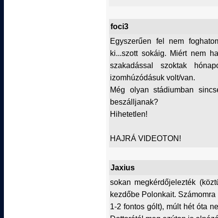
foci3
Egyszerűen fel nem foghatom,
ki...szott sokáig. Miért nem 
szakadással szoktak hónapo
izomhúzódásuk volt/van.
Még olyan stádiumban sincs
beszálljanak?
Hihetetlen!
HAJRÁ VIDEOTON!
Jaxius
sokan megkérdőjelezték (köztü
kezdőbe Polonkait. Számomra a 
1-2 fontos gólt), múlt hét óta