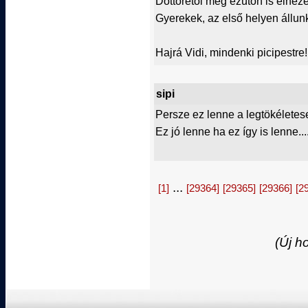
Dottorétól meg ezúton is elnéz
Gyerekek, az első helyen állunk,
Hajrá Vidi, mindenki picipestre!!
sipi
Persze ez lenne a legtökéletes
Ez jó lenne ha ez így is lenne....
...
[1]
[29364]
[29365]
[29366]
[2
(Új h