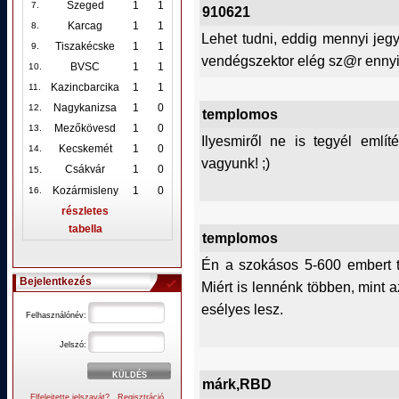
Szeged
1
1
7.
910621
Karcag
1
1
8.
Lehet tudni, eddig mennyi jegy
Tiszakécske
1
1
9.
vendégszektor elég sz@r ennyi
BVSC
1
1
10
.
Kazincbarcika
1
1
11.
Nagykanizsa
1
0
12
.
templomos
Mezőkövesd
1
0
13.
Ilyesmiről ne is tegyél említ
Kecskemét
1
0
14.
vagyunk! ;)
.
Csákvár
1
0
15
Kozármisleny
1
0
16.
részletes
tabella
templomos
Én a szokásos 5-600 embert ti
Bejelentkezés
Miért is lennénk többen, mint 
esélyes lesz.
Felhasználónév:
Jelszó:
márk,RBD
Elfelejtette jelszavát?
Regisztráció