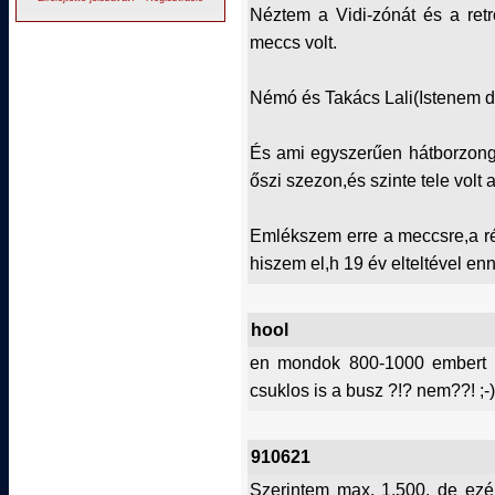
Néztem a Vidi-zónát és a ret
meccs volt.
Némó és Takács Lali(Istenem de f
És ami egyszerűen hátborzongat
őszi szezon,és szinte tele volt a
Emlékszem erre a meccsre,a ré
hiszem el,h 19 év elteltével en
hool
en mondok 800-1000 embert c
csuklos is a busz ?!? nem??! ;-)
910621
Szerintem max. 1.500, de ezér