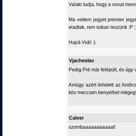
Valaki tudja, hogy a vonat men
Ma vettem jegyet premier jegy
eladtak, rem sokan leszünk :P :
Hajrá Vidi! :)
Vjacheslav
Pedig Pré már felépült, és úgy v
Amúgy azért lehetett az Andic
köv meccsen benyelhet mégegy
Calver
szombaaaaaaaaaaat!