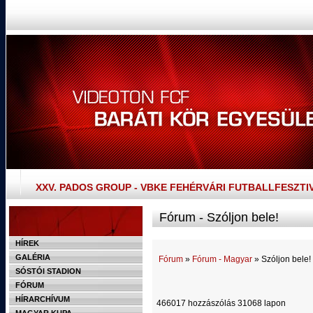
XXV. PADOS GROUP - VBKE FEHÉRVÁRI FUTBALLFESZTI
Fórum - Szóljon bele!
HÍREK
GALÉRIA
Fórum
»
Fórum - Magyar
» Szóljon bele!
SÓSTÓI STADION
FÓRUM
HÍRARCHÍVUM
466017 hozzászólás 31068 lapon